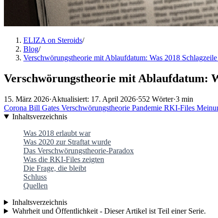
ELIZA on Steroids
/
Blog
/
Verschwörungstheorie mit Ablaufdatum: Was 2018 Schlagzeile 
Verschwörungstheorie mit Ablaufdatum: Wa
15. März 2026
·
Aktualisiert: 17. April 2026
·
552 Wörter
·
3 min
Corona
Bill Gates
Verschwörungstheorie
Pandemie
RKI-Files
Meinun
Inhaltsverzeichnis
Was 2018 erlaubt war
Was 2020 zur Straftat wurde
Das Verschwörungstheorie-Paradox
Was die RKI-Files zeigten
Die Frage, die bleibt
Schluss
Quellen
Inhaltsverzeichnis
Wahrheit und Öffentlichkeit - Dieser Artikel ist Teil einer Serie.