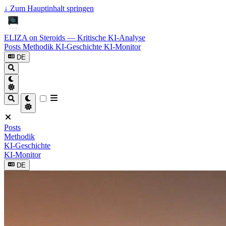
↓
Zum Hauptinhalt springen
ELIZA on Steroids — Kritische KI-Analyse
Posts
Methodik
KI-Geschichte
KI-Monitor
DE
Posts
Methodik
KI-Geschichte
KI-Monitor
DE