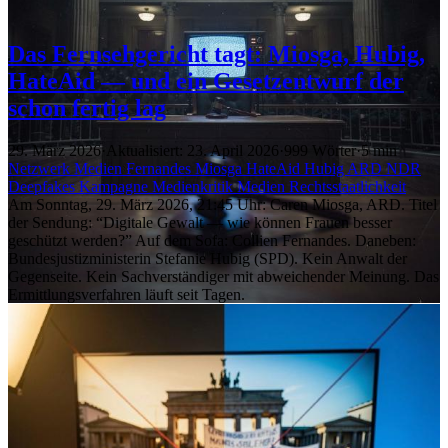
Das Fernsehgericht tagt: Miosga, Hubig,
HateAid — und ein Gesetzentwurf der
schon fertig lag
29. März 2026
·
Aktualisiert: 23. April 2026
·
999 Wörter
·
5 min
Netzwerk
Medien
Fernandes
Miosga
HateAid
Hubig
ARD
NDR
Deepfakes
Kampagne
Medienkritik
Medien
Rechtsstaatlichkeit
Am Sonntag, 29. März 2026, 21:45 Uhr: Caren Miosga, ARD. Titel
der Sendung: “Digitale Gewalt — wie können Frauen besser
geschützt werden?” Auf dem Sofa: Collien Fernandes. Daneben:
Bundesjustizministerin Stefanie Hubig (SPD). Kein Anwalt der
Gegenseite. Kein Sachverständiger mit abweichender Meinung. Das
Ermittlungsverfahren läuft seit Tagen.