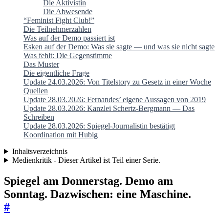
Die Aktivistin
Die Abwesende
“Feminist Fight Club!”
Die Teilnehmerzahlen
Was auf der Demo passiert ist
Esken auf der Demo: Was sie sagte — und was sie nicht sagte
Was fehlt: Die Gegenstimme
Das Muster
Die eigentliche Frage
Update 24.03.2026: Von Titelstory zu Gesetz in einer Woche
Quellen
Update 28.03.2026: Fernandes’ eigene Aussagen von 2019
Update 28.03.2026: Kanzlei Schertz-Bergmann — Das
Schreiben
Update 28.03.2026: Spiegel-Journalistin bestätigt
Koordination mit Hubig
Inhaltsverzeichnis
Medienkritik - Dieser Artikel ist Teil einer Serie.
Spiegel am Donnerstag. Demo am
Sonntag. Dazwischen: eine Maschine.
#