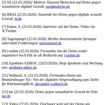
[5] SZ (22.03.2026):
Mehrere Tausend Menschen auf Demo gegen
sexualisierte digitale Gewalt.
sueddeutsche.de
[6] BR24 (22.03.2026):
Tausende bei Demo gegen digitale sexuelle
Gewalt.
br.de
[7] Esken, S. (22.03.2026): Interview auf der Demo. Video via
X/Twitter.
[8] Tagesspiegel (22.03.2026):
Berlins Innensenatorin Spranger
unterstützt Forderungen.
tagesspiegel.de
[9] t-online (22.03.2026):
Fernandes hat die Demo weder
organisiert noch tritt sie als Rednerin auf.
t-online.de
[10] Apotheke ADHOC (2025/2026):
Shop Apotheke setzt Werbung
aus.
apotheke-adhoc.de
[11] Wallasch, A. (22.03.2026):
Fernandes-Demo am
Brandenburger Tor: Von der digitalen Vergewaltigung zum Turbo
für Klarnamenpflicht.
alexander-wallasch.de
[12] taz (22.03.2026):
Demo gegen sexualisierte Gewalt im Netz.
taz.de
[13] Video (22.03.2026): Zuschauer wird auf der Demo am