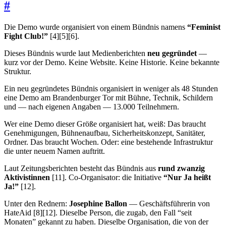
#
Die Demo wurde organisiert von einem Bündnis namens
“Feminist
Fight Club!”
[4][5][6].
Dieses Bündnis wurde laut Medienberichten
neu gegründet
—
kurz vor der Demo. Keine Website. Keine Historie. Keine bekannte
Struktur.
Ein neu gegründetes Bündnis organisiert in weniger als 48 Stunden
eine Demo am Brandenburger Tor mit Bühne, Technik, Schildern
und — nach eigenen Angaben — 13.000 Teilnehmern.
Wer eine Demo dieser Größe organisiert hat, weiß: Das braucht
Genehmigungen, Bühnenaufbau, Sicherheitskonzept, Sanitäter,
Ordner. Das braucht Wochen. Oder: eine bestehende Infrastruktur
die unter neuem Namen auftritt.
Laut Zeitungsberichten besteht das Bündnis aus
rund zwanzig
Aktivistinnen
[11]. Co-Organisator: die Initiative
“Nur Ja heißt
Ja!”
[12].
Unter den Rednern:
Josephine Ballon
— Geschäftsführerin von
HateAid [8][12]. Dieselbe Person, die zugab, den Fall “seit
Monaten” gekannt zu haben. Dieselbe Organisation, die von der