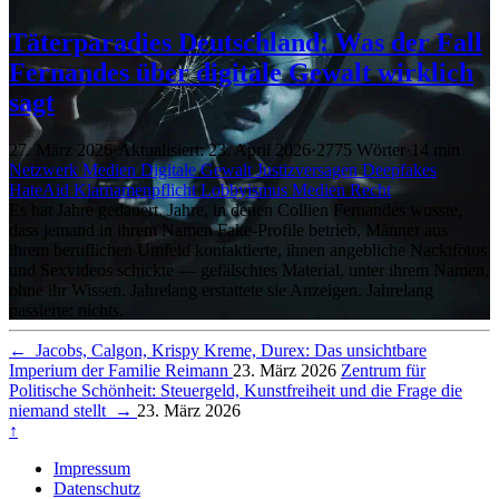
Täterparadies Deutschland: Was der Fall
Fernandes über digitale Gewalt wirklich
sagt
27. März 2026
·
Aktualisiert: 23. April 2026
·
2775 Wörter
·
14 min
Netzwerk
Medien
Digitale Gewalt
Justizversagen
Deepfakes
HateAid
Klarnamenpflicht
Lobbyismus
Medien
Recht
Es hat Jahre gedauert. Jahre, in denen Collien Fernandes wusste,
dass jemand in ihrem Namen Fake-Profile betrieb, Männer aus
ihrem beruflichen Umfeld kontaktierte, ihnen angebliche Nacktfotos
und Sexvideos schickte — gefälschtes Material, unter ihrem Namen,
ohne ihr Wissen. Jahrelang erstattete sie Anzeigen. Jahrelang
passierte: nichts.
←
Jacobs, Calgon, Krispy Kreme, Durex: Das unsichtbare
Imperium der Familie Reimann
23. März 2026
Zentrum für
Politische Schönheit: Steuergeld, Kunstfreiheit und die Frage die
niemand stellt
→
23. März 2026
↑
Impressum
Datenschutz