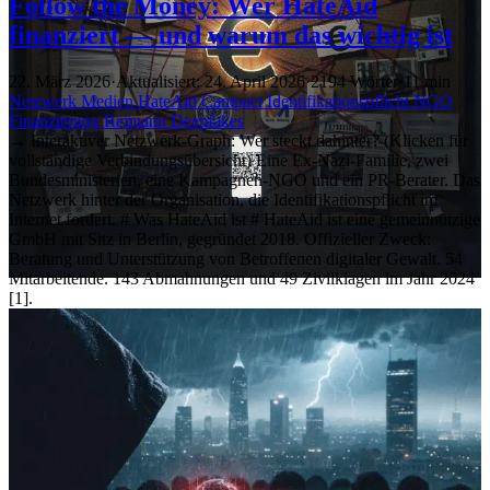
Follow the Money: Wer HateAid
finanziert — und warum das wichtig ist
22. März 2026
·
Aktualisiert: 24. April 2026
·
2194 Wörter
·
11 min
Netzwerk
Medien
HateAid
Campact
Identifikationspflicht
NGO
Finanzierung
Reimann
Deepfakes
→ Interaktiver Netzwerk-Graph: Wer steckt dahinter? (Klicken für
vollständige Verbindungsübersicht) Eine Ex-Nazi-Familie, zwei
Bundesministerien, eine Kampagnen-NGO und ein PR-Berater. Das
Netzwerk hinter der Organisation, die Identifikationspflicht im
Internet fordert. # Was HateAid ist # HateAid ist eine gemeinnützige
GmbH mit Sitz in Berlin, gegründet 2018. Offizieller Zweck:
Beratung und Unterstützung von Betroffenen digitaler Gewalt. 54
Mitarbeitende. 143 Abmahnungen und 49 Zivilklagen im Jahr 2024
[1].