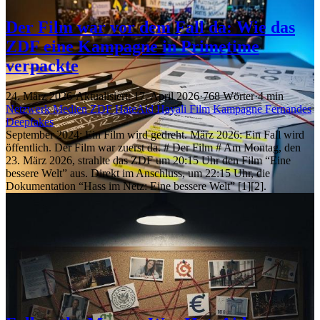
Der Film war vor dem Fall da: Wie das
ZDF eine Kampagne in Primetime
verpackte
24. März 2026
·
Aktualisiert: 17. April 2026
·
768 Wörter
·
4 min
Netzwerk
Medien
ZDF
HateAid
Hayali
Film
Kampagne
Fernandes
Deepfakes
September 2024: Ein Film wird gedreht. März 2026: Ein Fall wird
öffentlich. Der Film war zuerst da. # Der Film # Am Montag, den
23. März 2026, strahlte das ZDF um 20:15 Uhr den Film “Eine
bessere Welt” aus. Direkt im Anschluss, um 22:15 Uhr, die
Dokumentation “Hass im Netz: Eine bessere Welt” [1][2].