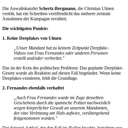
Die Anwaltskanzlei
Schertz-Bergmann
, die Christian Ulmen
vertritt, hat ein Schreiben veröffentlicht das mehrere zentrale
Annahmen der Kampagne revidiert.
Die wichtigsten Punkte:
1. Keine Deepfakes von Ulmen
„Unser Mandant hat zu keinem Zeitpunkt Deepfake-
Videos von Frau Fernandes oder anderen Personen
erstellt und/oder verbreitet."
Das ist der Kern des politischen Problems: Das geplante Deepfake-
Gesetz wurde als Reaktion auf diesen Fall begründet. Wenn keine
Deepfakes existieren, fehlt die Grundlage.
2. Fernandes ebenfalls verhaftet
„Auch Frau Fernandes wurde im Zuge desselben
Geschehens durch die spanische Polizei nachweislich
wegen körperlicher Gewalt an unserem Mandanten,
der eine Verletzung am Hals aufwies, vorübergehend
festgenommen worden."
Der Spiegel-Artikel, der den Fall ins Rollen brachte, berichtete nur