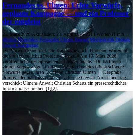
Fernandes vs. Ulmen: Echte Vorwürfe,
geplante Kampagne — und ein Professor
der entgleist
21. März 2026
·
Aktualisiert: 23. April 2026
·
2314 Wörter
·
11 min
Medien
Deepfakes
Fernandes
Ulmen
Spiegel
Medienkritik
Digitale
Gewalt
Kampagne
Die Vorwürfe sind real. Die Kampagne auch. Und eine Wortwahl
die vom eigentlichen Problem ablenkt. # Am 19. März 2026
veröffentlichte der Spiegel eine Titelgeschichte: “Du hast mich
virtuell vergewaltigt.” Collien Ulmen-Fernandes erhebt schwere
Vorwürfe gegen ihren Ex-Mann Christian Ulmen — Deepfake-
Pornos, Identitätsmissbrauch, psychische Gewalt. Am selben Tag
verschickt Ulmens Anwalt Christian Schertz ein presserechtliches
Informationsschreiben [1][2].