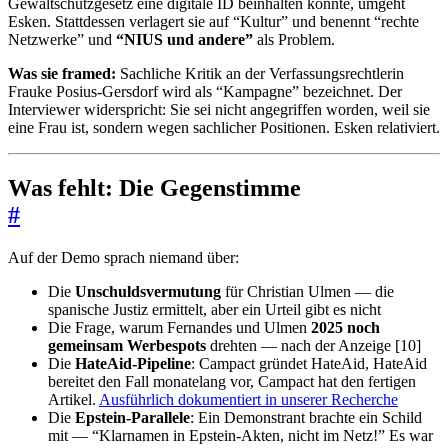
Gewaltschutzgesetz eine digitale ID beinhalten könnte, umgeht
Esken. Stattdessen verlagert sie auf “Kultur” und benennt “rechte
Netzwerke” und
“NIUS und andere”
als Problem.
Was sie framed:
Sachliche Kritik an der Verfassungsrechtlerin
Frauke Posius-Gersdorf wird als “Kampagne” bezeichnet. Der
Interviewer widerspricht: Sie sei nicht angegriffen worden, weil sie
eine Frau ist, sondern wegen sachlicher Positionen. Esken relativiert.
Was fehlt: Die Gegenstimme
#
Auf der Demo sprach niemand über:
Die
Unschuldsvermutung
für Christian Ulmen — die
spanische Justiz ermittelt, aber ein Urteil gibt es nicht
Die Frage, warum Fernandes und Ulmen
2025 noch
gemeinsam Werbespots
drehten — nach der Anzeige [10]
Die
HateAid-Pipeline
: Campact gründet HateAid, HateAid
bereitet den Fall monatelang vor, Campact hat den fertigen
Artikel.
Ausführlich dokumentiert in unserer Recherche
Die
Epstein-Parallele
: Ein Demonstrant brachte ein Schild
mit — “Klarnamen in Epstein-Akten, nicht im Netz!” Es war