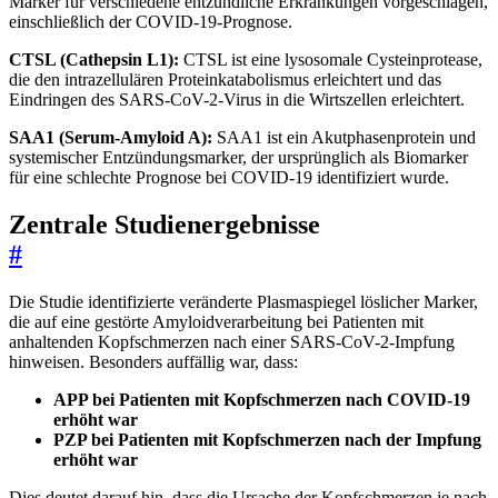
Marker für verschiedene entzündliche Erkrankungen vorgeschlagen,
einschließlich der COVID-19-Prognose.
CTSL (Cathepsin L1):
CTSL ist eine lysosomale Cysteinprotease,
die den intrazellulären Proteinkatabolismus erleichtert und das
Eindringen des SARS-CoV-2-Virus in die Wirtszellen erleichtert.
SAA1 (Serum-Amyloid A):
SAA1 ist ein Akutphasenprotein und
systemischer Entzündungsmarker, der ursprünglich als Biomarker
für eine schlechte Prognose bei COVID-19 identifiziert wurde.
Zentrale Studienergebnisse
#
Die Studie identifizierte veränderte Plasmaspiegel löslicher Marker,
die auf eine gestörte Amyloidverarbeitung bei Patienten mit
anhaltenden Kopfschmerzen nach einer SARS-CoV-2-Impfung
hinweisen. Besonders auffällig war, dass:
APP bei Patienten mit Kopfschmerzen nach COVID-19
erhöht war
PZP bei Patienten mit Kopfschmerzen nach der Impfung
erhöht war
Dies deutet darauf hin, dass die Ursache der Kopfschmerzen je nach