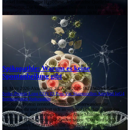
Artikel formuliert eine Hypothese. Jede einzelne Quelle ist
verifizierbar. Die Verbindungslinien zwischen den Fakten sind
Interpretation. Der Leser soll selbst denken — nicht geführt werden.
Spikopathie: Warum es keine
Spontanheilung gibt
18. März 2026
·
Aktualisiert: 24. April 2026
·
1623 Wörter
·
8 min
Spike-Protein
Long COVID
Post-Vac
Stammzellen
Amyloid
IgG4
Immunsystem
Spikopathie
Das Spike-Protein zerstört Stammzellen, unterwandert die
Immunabwehr und reichert sich an — neue Forschung zeigt das
volle Ausmaß. Es gibt einen Satz, den Ärzte Millionen von Post-
COVID- und Post-Impfung-Patienten sagen: “Das wird schon
wieder.” Dieser Satz ist falsch. Die aktuellen Daten zeigen: Das