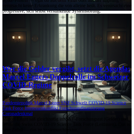
Spike-Protein — egal ob aus dem Virus oder aus der Impfung —
verursacht keine Erkrankung die von alleine heilt. Es verursacht eine
progressive, sich selbst verstärkende Systemstörung.
Wer die Gelder vergibt, setzt die Agenda:
Marcel Eggers Doppelrolle im Schweizer
COVID-Regime
24. Juni 2026
·
361 Wörter
·
2 min
Pandemiepolitik
Marcel Egger
SNF
Schweiz
COVID-19
Science
Task Force
Interessenkonflikt
Forschungsfinanzierung
Coronadenkmal
Marcel Egger saß gleichzeitig im SNF-Forschungsrat (Gelder) und
leitete die Swiss COVID-19 Science Task Force (Leitlinien). Das ist
kein Zufall — das ist Systemarchitektur.