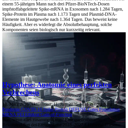
einem 55-jährigen Mann nach drei Pfizer-BioNTech-Dosen
impfstoffabgeleitete Spike-mRNA in Exosomen nach 1.284 Tagen,
Spike-Protein im Plasma nach 1.173 Tagen und Plasmid-DNA-
Elemente im Hautgewebe nach 1.364 Tagen. Das beweist keine
Häufigkeit. Aber es widerlegt die Absolutbehauptung, solche
Komponenten seien biologisch nur kurzzeitig relevant.
Hypothese: Anatomie eines perfekten
Verbrechens
18. März 2026
·
Aktualisiert: 11. Juni 2026
·
1494 Wörter
·
8 min
Pandemie
COVID-19
Spike-Protein
DEFUSE
Gates Foundation
MRNA
PEI
Ethikrat
Gain-of-Function
Was, wenn alles zusammenhängt? Eine quellenbasierte
Rekonstruktion der Ereigniskette 2018–2027 # Hinweis: Dieser