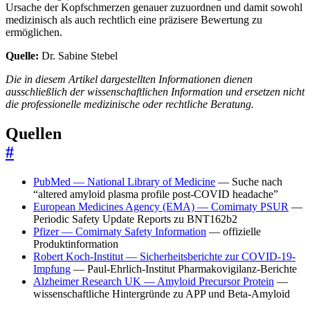
Ursache der Kopfschmerzen genauer zuzuordnen und damit sowohl
medizinisch als auch rechtlich eine präzisere Bewertung zu
ermöglichen.
Quelle:
Dr. Sabine Stebel
Die in diesem Artikel dargestellten Informationen dienen
ausschließlich der wissenschaftlichen Information und ersetzen nicht
die professionelle medizinische oder rechtliche Beratung.
Quellen
#
PubMed — National Library of Medicine
— Suche nach
“altered amyloid plasma profile post-COVID headache”
European Medicines Agency (EMA) — Comirnaty PSUR
—
Periodic Safety Update Reports zu BNT162b2
Pfizer — Comirnaty Safety Information
— offizielle
Produktinformation
Robert Koch-Institut — Sicherheitsberichte zur COVID-19-
Impfung
— Paul-Ehrlich-Institut Pharmakovigilanz-Berichte
Alzheimer Research UK — Amyloid Precursor Protein
—
wissenschaftliche Hintergründe zu APP und Beta-Amyloid