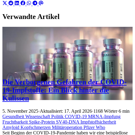
Verwandte Artikel
Die Verborgenen Gefahren der COVID-
19-Impfstoffe: Ein Blick hinter die
Kulissen
5. November 2025
·
Aktualisiert: 17. April 2026
·
1168 Wörter
·
6 min
Gesundheit
Wissenschaft
Politik
COVID-19
MRNA-Impfung
Fruchtbarkeit
Spike-Protein
SV40-DNA
Impfstoffsicherheit
Amyloid
Kopfschmerzen
Militäroperation
Pfizer
Who
Seit Beginn der COVID-19-Pandemie haben wir eine beispiellose