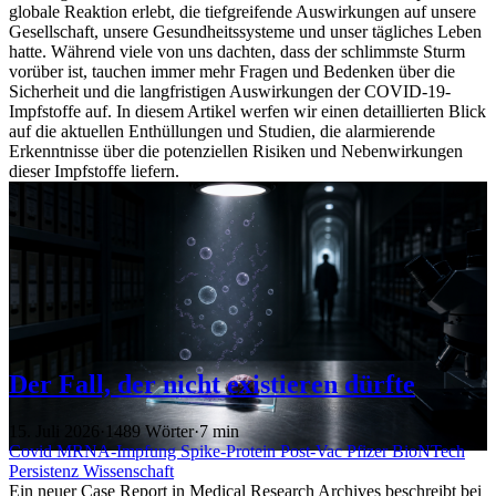
globale Reaktion erlebt, die tiefgreifende Auswirkungen auf unsere
Gesellschaft, unsere Gesundheitssysteme und unser tägliches Leben
hatte. Während viele von uns dachten, dass der schlimmste Sturm
vorüber ist, tauchen immer mehr Fragen und Bedenken über die
Sicherheit und die langfristigen Auswirkungen der COVID-19-
Impfstoffe auf. In diesem Artikel werfen wir einen detaillierten Blick
auf die aktuellen Enthüllungen und Studien, die alarmierende
Erkenntnisse über die potenziellen Risiken und Nebenwirkungen
dieser Impfstoffe liefern.
Der Fall, der nicht existieren dürfte
15. Juli 2026
·
1489 Wörter
·
7 min
Covid
MRNA-Impfung
Spike-Protein
Post-Vac
Pfizer
BioNTech
Persistenz
Wissenschaft
Ein neuer Case Report in Medical Research Archives beschreibt bei