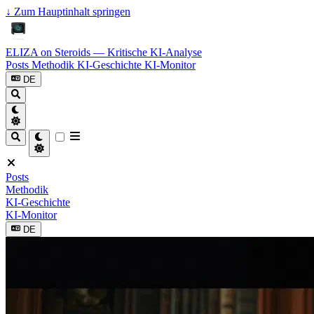
↓
Zum Hauptinhalt springen
ELIZA on Steroids — Kritische KI-Analyse
Posts
Methodik
KI-Geschichte
KI-Monitor
DE
Posts
Methodik
KI-Geschichte
KI-Monitor
DE