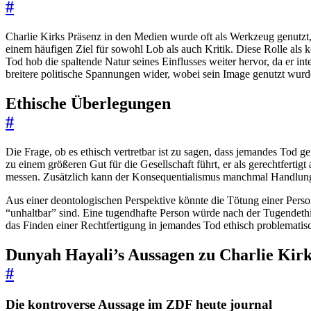
#
Charlie Kirks Präsenz in den Medien wurde oft als Werkzeug genutz
einem häufigen Ziel für sowohl Lob als auch Kritik. Diese Rolle als k
Tod hob die spaltende Natur seines Einflusses weiter hervor, da er i
breitere politische Spannungen wider, wobei sein Image genutzt wur
Ethische Überlegungen
#
Die Frage, ob es ethisch vertretbar ist zu sagen, dass jemandes Tod g
zu einem größeren Gut für die Gesellschaft führt, er als gerechtfert
messen. Zusätzlich kann der Konsequentialismus manchmal Handlungen
Aus einer deontologischen Perspektive könnte die Tötung einer Person
“unhaltbar” sind. Eine tugendhafte Person würde nach der Tugendethik
das Finden einer Rechtfertigung in jemandes Tod ethisch problematis
Dunyah Hayali’s Aussagen zu Charlie Kir
#
Die kontroverse Aussage im ZDF heute journal