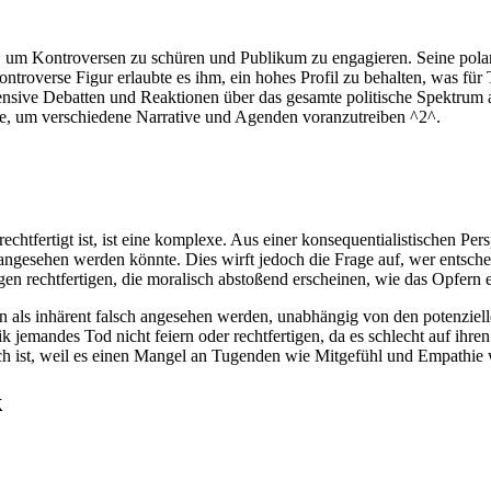
t, um Kontroversen zu schüren und Publikum zu engagieren. Seine pol
ontroverse Figur erlaubte es ihm, ein hohes Profil zu behalten, was fü
ntensive Debatten und Reaktionen über das gesamte politische Spektrum
de, um verschiedene Narrative und Agenden voranzutreiben ^2^.
erechtfertigt ist, ist eine komplexe. Aus einer konsequentialistischen 
igt angesehen werden könnte. Dies wirft jedoch die Frage auf, wer entsc
 rechtfertigen, die moralisch abstoßend erscheinen, wie das Opfern ei
 als inhärent falsch angesehen werden, unabhängig von den potenzielle
 jemandes Tod nicht feiern oder rechtfertigen, da es schlecht auf ihre
ch ist, weil es einen Mangel an Tugenden wie Mitgefühl und Empathie 
k