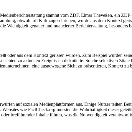
 Medienberichterstattung stammt vom ZDF. Elmar Theveßen, ein ZDF-Kor
uptung, obwohl oft Kirk zugeschrieben, wurde aus dem Kontext gerisse
ht die Wichtigkeit genauer und nuancierter Berichterstattung, besonders 
stellt oder aus dem Kontext gerissen wurden. Zum Beispiel wurden se
nsichten zu aktuellen Ereignissen diskutierte. Solche selektiven Zitat
nunternehmen, eine ausgewogene Sicht zu präsentieren, Kontext zu bi
ürfen auf sozialen Medienplattformen aus. Einige Nutzer teilten Beitr
k-Websites wie FactCheck.org mussten die Wahrhaftigkeit dieser getei
 oder irreführender Inhalte führen, was die Notwendigkeit verantwortl