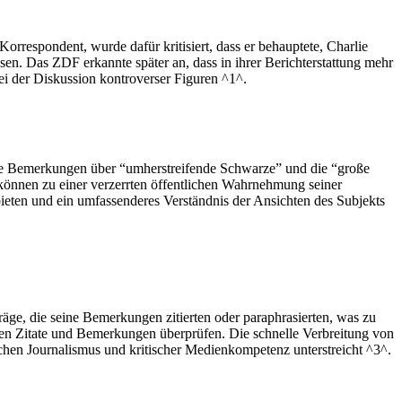
respondent, wurde dafür kritisiert, dass er behauptete, Charlie
n. Das ZDF erkannte später an, dass in ihrer Berichterstattung mehr
bei der Diskussion kontroverser Figuren ^1^.
ine Bemerkungen über “umherstreifende Schwarze” und die “große
e können zu einer verzerrten öffentlichen Wahrnehmung seiner
eten und ein umfassenderes Verständnis der Ansichten des Subjekts
äge, die seine Bemerkungen zitierten oder paraphrasierten, was zu
lten Zitate und Bemerkungen überprüfen. Die schnelle Verbreitung von
ichen Journalismus und kritischer Medienkompetenz unterstreicht ^3^.