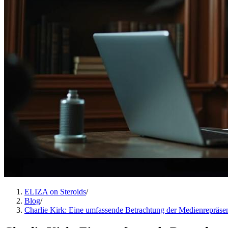
ELIZA on Steroids
/
Blog
/
Charlie Kirk: Eine umfassende Betrachtung der Medienrepräse