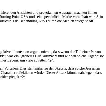
arisierenden Ansichten und provokanten Aussagen machten ihn zu
r Turning Point USA und seine persönliche Marke vorteilhaft war. Sein
 auslöste. Die Behandlung Kirks durch die Medien spiegelte oft
Perspektive könnte man argumentieren, dass wenn der Tod einer Person
heidet, was ein “größeres Gut” ausmacht und wie wir solche Ergebnisse
nes Lebens, um viele zu retten ^2^.
n Vorteilen. Dies steht näher zu der Skepsis, dass solche Aussagen
n Charakter reflektieren würde. Dieser Ansatz könnte nahelegen, dass
widerspiegelt ^2^.