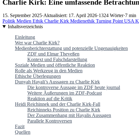
Charlie Kirk: Eine umfassende Betrachtu
15. September 2025
·
Aktualisiert: 17. April 2026
·
1324 Wörter
·
7 min
Politik
Medien
Ethik
Charlie Kirk
Medienethik
Turning Point USA
K
Inhaltsverzeichnis
Einleitung
Wer war Charlie Kirk?
Medienberichterstattung und potenzielle Ungenauigkeiten
ZDF und Elmar Theveßen
Kontext und Falschdarstellung
Soziale Medien und öffentliche Reaktion
Rolle als Werkzeug in den Medien
Ethische Überlegungen
Dunyah Hayali’s Aussagen zu Charlie Kirk
Die kontroverse Aussage im ZDF heute journal
Weitere Äußerungen im ZDF-Podcast
Reaktion auf die Kritik
Heidi Reichinnek und der Charlie Kirk-Fall
Reichinneks Position zu Charlie Kirk
Der Zusammenhang mit Hayalis Aussagen
Parallele Kontroversen
Fazit
Quellen