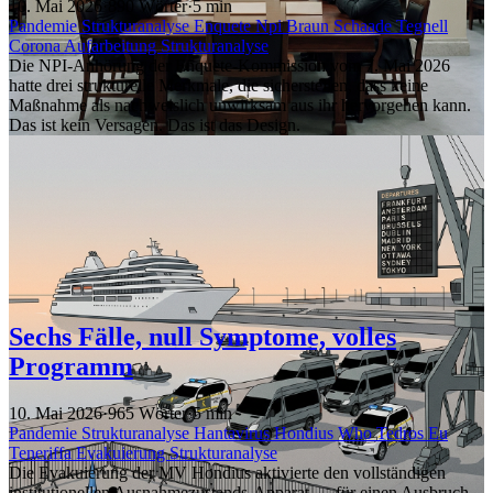
10. Mai 2026
·
890 Wörter
·
5 min
Pandemie
Strukturanalyse
Enquete
Npi
Braun
Schaade
Tegnell
Corona
Aufarbeitung
Strukturanalyse
Die NPI-Anhörung der Enquete-Kommission vom 7. Mai 2026
hatte drei strukturelle Merkmale, die sicherstellen, dass keine
Maßnahme als nachweislich unwirksam aus ihr hervorgehen kann.
Das ist kein Versagen. Das ist das Design.
Sechs Fälle, null Symptome, volles
Programm
10. Mai 2026
·
965 Wörter
·
5 min
Pandemie
Strukturanalyse
Hantavirus
Hondius
Who
Tedros
Eu
Teneriffa
Evakuierung
Strukturanalyse
Die Evakuierung der MV Hondius aktivierte den vollständigen
institutionellen Ausnahmezustands-Apparat — für einen Ausbruch,