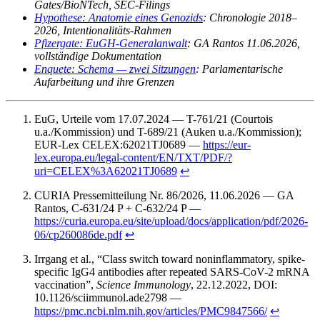
Gates/BioNTech, SEC-Filings
Hypothese: Anatomie eines Genozids
: Chronologie 2018–
2026, Intentionalitäts-Rahmen
Pfizergate: EuGH-Generalanwalt
: GA Rantos 11.06.2026,
vollständige Dokumentation
Enquete: Schema — zwei Sitzungen
: Parlamentarische
Aufarbeitung und ihre Grenzen
EuG, Urteile vom 17.07.2024 — T-761/21 (Courtois
u.a./Kommission) und T-689/21 (Auken u.a./Kommission);
EUR-Lex CELEX:62021TJ0689 —
https://eur-
lex.europa.eu/legal-content/EN/TXT/PDF/?
uri=CELEX%3A62021TJ0689
↩︎
CURIA Pressemitteilung Nr. 86/2026, 11.06.2026 — GA
Rantos, C-631/24 P + C-632/24 P —
https://curia.europa.eu/site/upload/docs/application/pdf/2026-
06/cp260086de.pdf
↩︎
Irrgang et al., “Class switch toward noninflammatory, spike-
specific IgG4 antibodies after repeated SARS-CoV-2 mRNA
vaccination”,
Science Immunology
, 22.12.2022, DOI:
10.1126/sciimmunol.ade2798 —
https://pmc.ncbi.nlm.nih.gov/articles/PMC9847566/
↩︎