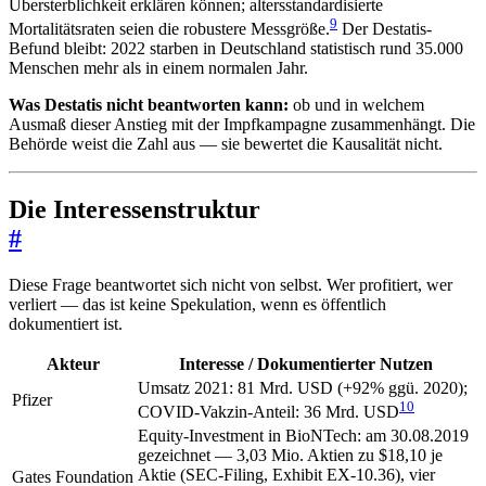
Übersterblichkeit erklären können; altersstandardisierte
9
Mortalitätsraten seien die robustere Messgröße.
Der Destatis-
Befund bleibt: 2022 starben in Deutschland statistisch rund 35.000
Menschen mehr als in einem normalen Jahr.
Was Destatis nicht beantworten kann:
ob und in welchem
Ausmaß dieser Anstieg mit der Impfkampagne zusammenhängt. Die
Behörde weist die Zahl aus — sie bewertet die Kausalität nicht.
Die Interessenstruktur
#
Diese Frage beantwortet sich nicht von selbst. Wer profitiert, wer
verliert — das ist keine Spekulation, wenn es öffentlich
dokumentiert ist.
Akteur
Interesse / Dokumentierter Nutzen
Umsatz 2021: 81 Mrd. USD (+92% ggü. 2020);
Pfizer
10
COVID-Vakzin-Anteil: 36 Mrd. USD
Equity-Investment in BioNTech: am 30.08.2019
gezeichnet — 3,03 Mio. Aktien zu $18,10 je
Aktie (SEC-Filing, Exhibit EX-10.36), vier
Gates Foundation