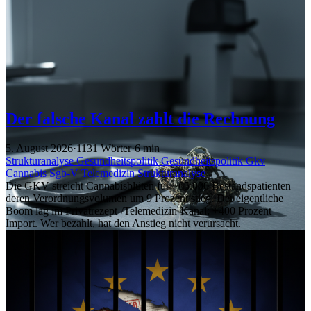
Der falsche Kanal zahlt die Rechnung
5. August 2026
·
1131 Wörter
·
6 min
Strukturanalyse
Gesundheitspolitik
Gesundheitspolitik
Gkv
Cannabis
Sgb-V
Telemedizin
Strukturanalyse
Die GKV streicht Cannabisblüten für ~65.000 Bestandspatienten —
deren Verordnungsvolumen um 9 Prozent stieg. Der eigentliche
Boom lag im Privatrezept-/Telemedizin-Kanal: +400 Prozent
Import. Wer bezahlt, hat den Anstieg nicht verursacht.