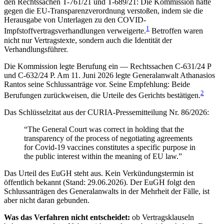
den Rechtssachen T-761/21 und T-689/21: Die Kommission hatte
gegen die EU-Transparenzverordnung verstoßen, indem sie die
Herausgabe von Unterlagen zu den COVID-
1
Impfstoffvertragsverhandlungen verweigerte.
Betroffen waren
nicht nur Vertragstexte, sondern auch die Identität der
Verhandlungsführer.
Die Kommission legte Berufung ein — Rechtssachen C-631/24 P
und C-632/24 P. Am 11. Juni 2026 legte Generalanwalt Athanasios
Rantos seine Schlussanträge vor. Seine Empfehlung: Beide
2
Berufungen zurückweisen, die Urteile des Gerichts bestätigen.
Das Schlüsselzitat aus der CURIA-Pressemitteilung Nr. 86/2026:
“The General Court was correct in holding that the
transparency of the process of negotiating agreements
for Covid-19 vaccines constitutes a specific purpose in
the public interest within the meaning of EU law.”
Das Urteil des EuGH steht aus. Kein Verkündungstermin ist
öffentlich bekannt (Stand: 29.06.2026). Der EuGH folgt den
Schlussanträgen des Generalanwalts in der Mehrheit der Fälle, ist
aber nicht daran gebunden.
Was das Verfahren nicht entscheidet:
ob Vertragsklauseln