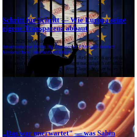
Schritt für Schritt — Wie Europa seine
eigene Transparenz abbaut
2. Juli 2026
·
907 Wörter
·
5 min
Strukturanalyse
Politik
Ifg
Transparenz
Pfizergate
Juncker
Maskenaffaere
Informationsfreiheit
SPD und CDU schränken mit der IFG-Reform 2026 gezielt das
Instrument ein, das Regierungsversagen nachträglich öffentlich
macht. Das Muster ist nicht neu. Jean-Claude Juncker hat es 1999
beschrieben.
„Das war unerwartet" — was Sahin