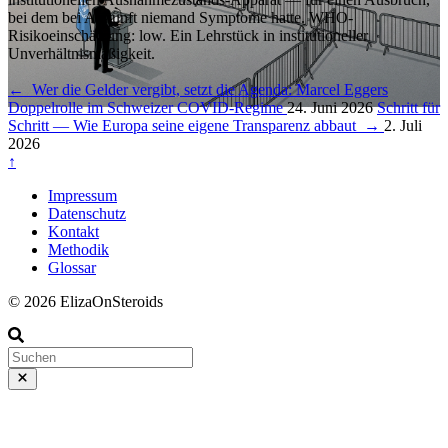
bei dem bei Ankunft niemand Symptome hatte. WHO-
Risikoeinschätzung: low. Ein Lehrstück in institutioneller
Unverhältnismäßigkeit.
←
Wer die Gelder vergibt, setzt die Agenda: Marcel Eggers
Doppelrolle im Schweizer COVID-Regime
24. Juni 2026
Schritt für
Schritt — Wie Europa seine eigene Transparenz abbaut
→
2. Juli
2026
↑
Impressum
Datenschutz
Kontakt
Methodik
Glossar
© 2026 ElizaOnSteroids