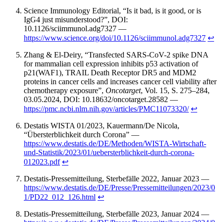
Science Immunology Editorial, “Is it bad, is it good, or is
IgG4 just misunderstood?”, DOI:
10.1126/sciimmunol.adg7327 —
https://www.science.org/doi/10.1126/sciimmunol.adg7327
↩︎
Zhang & El-Deiry, “Transfected SARS-CoV-2 spike DNA
for mammalian cell expression inhibits p53 activation of
p21(WAF1), TRAIL Death Receptor DR5 and MDM2
proteins in cancer cells and increases cancer cell viability after
chemotherapy exposure”,
Oncotarget
, Vol. 15, S. 275–284,
03.05.2024, DOI: 10.18632/oncotarget.28582 —
https://pmc.ncbi.nlm.nih.gov/articles/PMC11073320/
↩︎
Destatis WISTA 01/2023, Kauermann/De Nicola,
“Übersterblichkeit durch Corona” —
https://www.destatis.de/DE/Methoden/WISTA-Wirtschaft-
und-Statistik/2023/01/uebersterblichkeit-durch-corona-
012023.pdf
↩︎
Destatis-Pressemitteilung, Sterbefälle 2022, Januar 2023 —
https://www.destatis.de/DE/Presse/Pressemitteilungen/2023/0
1/PD22_012_126.html
↩︎
Destatis-Pressemitteilung, Sterbefälle 2023, Januar 2024 —