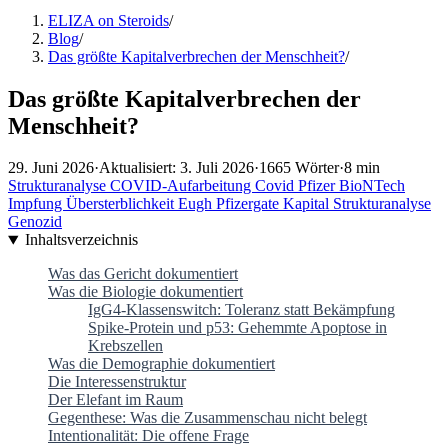
ELIZA on Steroids
/
Blog
/
Das größte Kapitalverbrechen der Menschheit?
/
Das größte Kapitalverbrechen der
Menschheit?
29. Juni 2026
·
Aktualisiert: 3. Juli 2026
·
1665 Wörter
·
8 min
Strukturanalyse
COVID-Aufarbeitung
Covid
Pfizer
BioNTech
Impfung
Übersterblichkeit
Eugh
Pfizergate
Kapital
Strukturanalyse
Genozid
Inhaltsverzeichnis
Was das Gericht dokumentiert
Was die Biologie dokumentiert
IgG4-Klassenswitch: Toleranz statt Bekämpfung
Spike-Protein und p53: Gehemmte Apoptose in
Krebszellen
Was die Demographie dokumentiert
Die Interessenstruktur
Der Elefant im Raum
Gegenthese: Was die Zusammenschau nicht belegt
Intentionalität: Die offene Frage