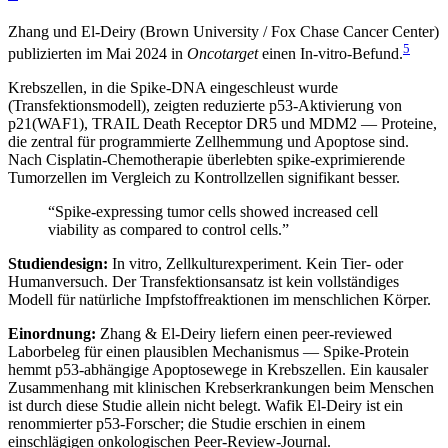
Zhang und El-Deiry (Brown University / Fox Chase Cancer Center)
5
publizierten im Mai 2024 in
Oncotarget
einen In-vitro-Befund.
Krebszellen, in die Spike-DNA eingeschleust wurde
(Transfektionsmodell), zeigten reduzierte p53-Aktivierung von
p21(WAF1), TRAIL Death Receptor DR5 und MDM2 — Proteine,
die zentral für programmierte Zellhemmung und Apoptose sind.
Nach Cisplatin-Chemotherapie überlebten spike-exprimierende
Tumorzellen im Vergleich zu Kontrollzellen signifikant besser.
“Spike-expressing tumor cells showed increased cell
viability as compared to control cells.”
Studiendesign:
In vitro, Zellkulturexperiment. Kein Tier- oder
Humanversuch. Der Transfektionsansatz ist kein vollständiges
Modell für natürliche Impfstoffreaktionen im menschlichen Körper.
Einordnung:
Zhang & El-Deiry liefern einen peer-reviewed
Laborbeleg für einen plausiblen Mechanismus — Spike-Protein
hemmt p53-abhängige Apoptosewege in Krebszellen. Ein kausaler
Zusammenhang mit klinischen Krebserkrankungen beim Menschen
ist durch diese Studie allein nicht belegt. Wafik El-Deiry ist ein
renommierter p53-Forscher; die Studie erschien in einem
einschlägigen onkologischen Peer-Review-Journal.