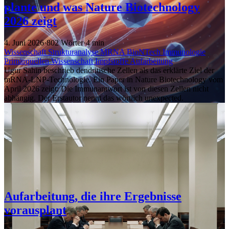
plante und was Nature Biotechnology
2026 zeigt
4. Juni 2026
·
802 Wörter
·
4 min
Wissenschaft
Strukturanalyse
MRNA
BioNTech
Immunologie
Primärquellen
Wissenschaft
Impfstoffe
Aufarbeitung
Ugur Sahin beschrieb dendritische Zellen als das erklärte Ziel der
mRNA-LNP-Technologie. Ein Paper in Nature Biotechnology vom
April 2026 zeigt: Die Immunantwort ist von diesen Zellen nicht
abhängig. Der Erstautor nennt das wörtlich unexpected.
Aufarbeitung, die ihre Ergebnisse
vorausplant