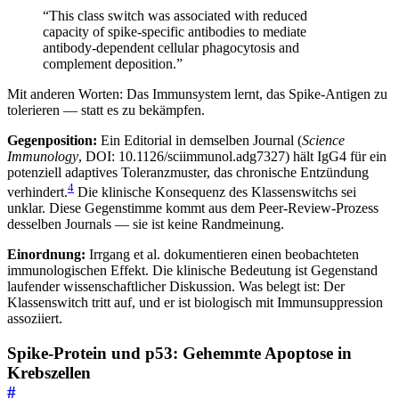
“This class switch was associated with reduced
capacity of spike-specific antibodies to mediate
antibody-dependent cellular phagocytosis and
complement deposition.”
Mit anderen Worten: Das Immunsystem lernt, das Spike-Antigen zu
tolerieren — statt es zu bekämpfen.
Gegenposition:
Ein Editorial in demselben Journal (
Science
Immunology
, DOI: 10.1126/sciimmunol.adg7327) hält IgG4 für ein
potenziell adaptives Toleranzmuster, das chronische Entzündung
4
verhindert.
Die klinische Konsequenz des Klassenswitchs sei
unklar. Diese Gegenstimme kommt aus dem Peer-Review-Prozess
desselben Journals — sie ist keine Randmeinung.
Einordnung:
Irrgang et al. dokumentieren einen beobachteten
immunologischen Effekt. Die klinische Bedeutung ist Gegenstand
laufender wissenschaftlicher Diskussion. Was belegt ist: Der
Klassenswitch tritt auf, und er ist biologisch mit Immunsuppression
assoziiert.
Spike-Protein und p53: Gehemmte Apoptose in
Krebszellen
#