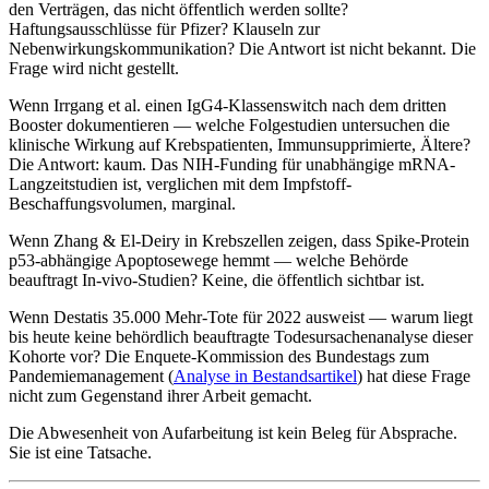
den Verträgen, das nicht öffentlich werden sollte?
Haftungsausschlüsse für Pfizer? Klauseln zur
Nebenwirkungskommunikation? Die Antwort ist nicht bekannt. Die
Frage wird nicht gestellt.
Wenn Irrgang et al. einen IgG4-Klassenswitch nach dem dritten
Booster dokumentieren — welche Folgestudien untersuchen die
klinische Wirkung auf Krebspatienten, Immunsupprimierte, Ältere?
Die Antwort: kaum. Das NIH-Funding für unabhängige mRNA-
Langzeitstudien ist, verglichen mit dem Impfstoff-
Beschaffungsvolumen, marginal.
Wenn Zhang & El-Deiry in Krebszellen zeigen, dass Spike-Protein
p53-abhängige Apoptosewege hemmt — welche Behörde
beauftragt In-vivo-Studien? Keine, die öffentlich sichtbar ist.
Wenn Destatis 35.000 Mehr-Tote für 2022 ausweist — warum liegt
bis heute keine behördlich beauftragte Todesursachenanalyse dieser
Kohorte vor? Die Enquete-Kommission des Bundestags zum
Pandemiemanagement (
Analyse in Bestandsartikel
) hat diese Frage
nicht zum Gegenstand ihrer Arbeit gemacht.
Die Abwesenheit von Aufarbeitung ist kein Beleg für Absprache.
Sie ist eine Tatsache.