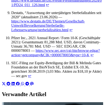
https://www.destatis.de/DE/Presse/Pressemitteilungen/2024/0
1/PD24_011_126.html
↩︎
Destatis, “Auswertung der unterjährigen Sterbefallzahlen seit
2020” (aktualisiert 23.06.2026) —
https://www.destatis.de/DE/Themen/Gesellschaft-
Umwelt/Bevoelkerung/Sterbefaelle-
Lebenserwartung/sterbefallzahlen.html
↩︎
Pfizer Inc., 2021 Annual Report / Form 10-K (Geschäftsjahr
2021): Gesamtumsatz 81,288 Mrd. USD, davon Comirnaty-
Umsatz 36,781 Mrd. USD — SEC EDGAR, CIK
0000078003 —
https://www.sec.gov/cgi-bin/browse-edgar?
action=getcompany&CIK=0000078003&type=10-K
↩︎
SEC-Filing zur Equity-Beteiligung der Bill & Melinda Gates
Foundation an der BioNTech SE, Exhibit EX-10.36,
gezeichnet 30.08.2019 (3,03 Mio. Aktien zu $18,10 je Aktie)
— sec.gov
↩︎
Verwandte Artikel