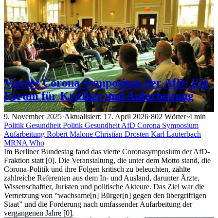
Viertes Corona-Symposium der AfD: Ein
Forum für Kritiker und Aufarbeitung
9. November 2025
·
Aktualisiert: 17. April 2026
·
802 Wörter
·
4 min
Politik
Gesundheit
Politik
Gesundheit
AfD
Corona
Symposium
Aufarbeitung
Robert Malone
Christian Drosten
Karl Lauterbach
MRNA
Who
Im Berliner Bundestag fand das vierte Coronasymposium der AfD-
Fraktion statt [0]. Die Veranstaltung, die unter dem Motto stand, die
Corona-Politik und ihre Folgen kritisch zu beleuchten, zählte
zahlreiche Referenten aus dem In- und Ausland, darunter Ärzte,
Wissenschaftler, Juristen und politische Akteure. Das Ziel war die
Vernetzung von “wachsame[n] Bürger[n] gegen den übergriffigen
Staat” und die Forderung nach umfassender Aufarbeitung der
vergangenen Jahre [0].