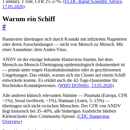
1 unklar), 3 Tote, CFR 25–27%.
(ECDC Rapid Scientific Advice,
17.05.2026)
Warum ein Schiff
#
Hantaviren übertragen sich durch Kontakt mit infizierten Nagetieren
oder deren Ausscheidungen — nicht von Mensch zu Mensch. Mit
einer Ausnahme: dem Andes-Virus.
ANDV ist der einzige bekannte Hantavirus-Stamm, bei dem
Mensch-zu-Mensch-Übertragung epidemiologisch dokumentiert ist
— primär unter engen Haushaltskontakten oder in geschlossenen
Umgebungen. Das erklärt, warum sich ein Cluster auf einem Schiff
entwickeln konnte. Es erklärt auch die 42-Tage-Quarantäne für
Hochrisiko-Kontaktpersonen.
(WHO DON601, 13.05.2026)
Alle anderen klinisch relevanten Stämme — Puumala (Europa, CFR
<1%), Seoul (weltweit, ~1%), Hantaan (Asien, 5–15%) —
übertragen sich nicht zwischen Menschen. Der CFR von ANDV
liegt historisch bei 35–40%, alle bisherigen Ausbrüche blieben
Kleinstcluster ohne Community-Spread.
(CDC Hantavirus
Overview)