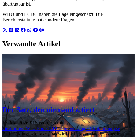
übertragbar ist.
WHO und ECDC haben die Lage eingeschätzt. Die
Berichterstattung hatte andere Fragen.
Verwandte Artikel
Der Satz, den niemand zitiert
17. Mai 2026
·
916 Wörter
·
5 min
Gesundheit
Who
Ebola
DRC
Epidemiologie
Strukturanalyse
PHEIC klingt wie fake. Das wird nicht lange dauern. Aber im