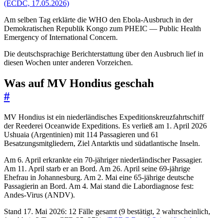
(ECDC, 17.05.2026)
Am selben Tag erklärte die WHO den Ebola-Ausbruch in der
Demokratischen Republik Kongo zum PHEIC — Public Health
Emergency of International Concern.
Die deutschsprachige Berichterstattung über den Ausbruch lief in
diesen Wochen unter anderen Vorzeichen.
Was auf MV Hondius geschah
#
MV Hondius ist ein niederländisches Expeditionskreuzfahrtschiff
der Reederei Oceanwide Expeditions. Es verließ am 1. April 2026
Ushuaia (Argentinien) mit 114 Passagieren und 61
Besatzungsmitgliedern, Ziel Antarktis und südatlantische Inseln.
Am 6. April erkrankte ein 70-jähriger niederländischer Passagier.
Am 11. April starb er an Bord. Am 26. April seine 69-jährige
Ehefrau in Johannesburg. Am 2. Mai eine 65-jährige deutsche
Passagierin an Bord. Am 4. Mai stand die Labordiagnose fest:
Andes-Virus (ANDV).
Stand 17. Mai 2026: 12 Fälle gesamt (9 bestätigt, 2 wahrscheinlich,