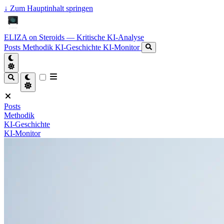
↓
Zum Hauptinhalt springen
ELIZA on Steroids — Kritische KI-Analyse
Posts
Methodik
KI-Geschichte
KI-Monitor
Posts
Methodik
KI-Geschichte
KI-Monitor