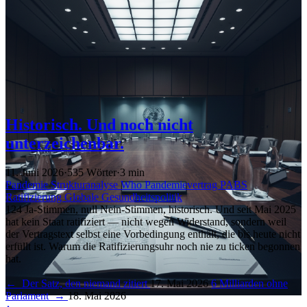
Historisch. Und noch nicht
unterzeichenbar.
11. Juni 2026
·
535 Wörter
·
3 min
Pandemie
Strukturanalyse
Who
Pandemievertrag
PABS
Ratifizierung
Globale Gesundheitspolitik
124 Ja-Stimmen, null Nein-Stimmen, historisch. Und seit Mai 2025
hat kein Staat ratifiziert — nicht wegen Widerstand, sondern weil
der Vertragstext selbst eine Vorbedingung enthält, die bis heute nicht
erfüllt ist. Warum die Ratifizierungsuhr noch nie zu ticken begonnen
hat.
←
Der Satz, den niemand zitiert
17. Mai 2026
6 Milliarden ohne
Parlament
→
18. Mai 2026