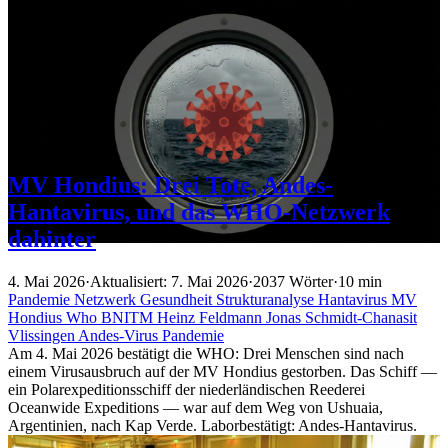
MV Hondius: Drei Tote, Andes-
Hantavirus, und das WHO-Netzwerk
dahinter
4. Mai 2026
·
Aktualisiert: 7. Mai 2026
·
2037 Wörter
·
10 min
Pandemie
Netzwerk
Gesundheit
Strukturanalyse
Hantavirus
MV
Hondius
Who
BNITM
Heinz Feldmann
Jonas Schmidt-Chanasit
Vlissingen
Andes-Virus
Pandemie
Am 4. Mai 2026 bestätigt die WHO: Drei Menschen sind nach
einem Virusausbruch auf der MV Hondius gestorben. Das Schiff —
ein Polarexpeditionsschiff der niederländischen Reederei
Oceanwide Expeditions — war auf dem Weg von Ushuaia,
Argentinien, nach Kap Verde. Laborbestätigt: Andes-Hantavirus.