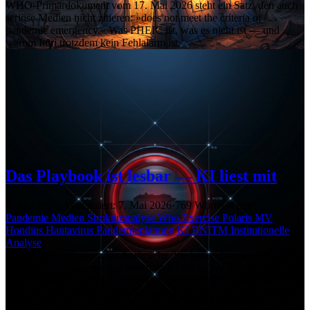
WHO-Primärdokument vom 17. Mai 2026 steht ein Satz, den auch
seriöse Medien nicht zitieren: »does not meet the criteria of
pandemic emergency.« Was PHEIC ist, was es nicht ist — und
warum Ituri trotzdem kein Fehlalarm ist.
Das Playbook ist lesbar — KI liest mit
6. Mai 2026
·
Aktualisiert: 7. Mai 2026
·
769 Wörter
·
4 min
Pandemie
Medien
Strukturanalyse
Who
Exercise Polaris
MV
Hondius
Hantavirus
Pandemieplanung
KI
BNITM
Institutionelle
Analyse
Institutionen trainieren für Ausbrüche. Sie bauen Netzwerke. Sie
modellieren Szenarien. Sie benutzen KI dafür. Wir lesen die Muster.
Wir benutzen KI dafür. Die Werkzeuge sind symmetrisch. Das hier
ist keine These über Absicht. Es ist eine Beobachtung über Struktur
— und darüber, wer in dieser Struktur gezählt wird.