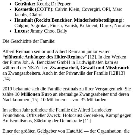
Getränke:
Keurig Dr Pepper
Kosmetik (COTY):
Calvin Klein, Covergirl, OPI, Marc
Jacobs, Clairol
Haushalt (Reckitt Benckiser, Minderheitsbeteiligung):
Calgon, Sagrotan, Finish, Vanish, Kukident, Durex, Nurofen
Luxus:
Jimmy Choo, Bally
Die Geschichte der Familie:
Albert Reimann senior und Albert Reimann junior waren
“glühende Anhänger des Hitler-Regimes”
[12]. In den Werken
der Firma Joh. A. Benckiser GmbH in Ludwigshafen kam es
während der NS-Zeit zu
Zwangsarbeit, Gewalt und Missbrauch
an Zwangsarbeitern. Auch in der Privatvilla der Familie [12][13]
[14].
2019 bekannte sich die Familie erstmals zu ihrer Vergangenheit. Sie
zahlte
10 Millionen Euro
an ehemalige Zwangsarbeiter und deren
Nachkommen [15]. 10 Millionen — von 35 Milliarden.
Im selben Jahr gründete die Familie die Alfred Landecker
Foundation. Offizieller Zweck: Holocaust-Gedenken, Kampf gegen
Antisemitismus, Stärkung der Demokratie [11].
Einer der größten Geldgeber von HateAid — der Organisation, die