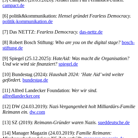
campact.de
[6] politik&kommunikation:
Hensel gründet Fearless Democracy.
politik-kommunikation.de
[7] Das NETTZ:
Fearless Democracy.
das-nettz.de
[8] Robert Bosch Stiftung:
Who are you on the digital stage?
bosch-
stiftung.de
[9] Spiegel (25.12.2025):
HateAid: Was macht die Organisation?
Und wie wird sie finanziert?
spiegel.de
[10] Bundestag (2024):
Haushalt 2024: ‘Hate Aid’ wird weiter
gefördert.
bundestag.de
[11] Alfred Landecker Foundation:
Wer wir sind.
alfredlandecker.org
[12] DW (24.03.2019):
Nazi-Vergangenheit holt Milliardärs-Familie
Reimann ein.
dw.com
[13] SZ (2019):
Reimann-Gründer waren Nazis.
sueddeutsche.de
[14] Manager Magazin (24.03.2019):
Familie Reimann: