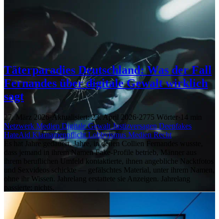
Täterparadies Deutschland: Was der Fall
Fernandes über digitale Gewalt wirklich
sagt
27. März 2026
·
Aktualisiert: 23. April 2026
·
2775 Wörter
·
14 min
Netzwerk
Medien
Digitale Gewalt
Justizversagen
Deepfakes
HateAid
Klarnamenpflicht
Lobbyismus
Medien
Recht
Es hat Jahre gedauert. Jahre, in denen Collien Fernandes wusste,
dass jemand in ihrem Namen Fake-Profile betrieb, Männer aus
ihrem beruflichen Umfeld kontaktierte, ihnen angebliche Nacktfotos
und Sexvideos schickte — gefälschtes Material, unter ihrem Namen,
ohne ihr Wissen. Jahrelang erstattete sie Anzeigen. Jahrelang
passierte: nichts.