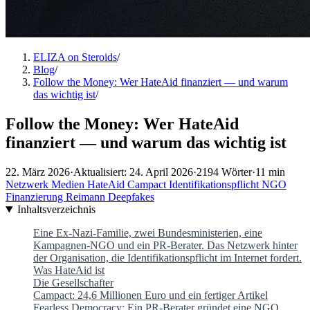
ELIZA on Steroids
/
Blog
/
Follow the Money: Wer HateAid finanziert — und warum
das wichtig ist
/
Follow the Money: Wer HateAid
finanziert — und warum das wichtig ist
22. März 2026
·
Aktualisiert: 24. April 2026
·
2194 Wörter
·
11 min
Netzwerk
Medien
HateAid
Campact
Identifikationspflicht
NGO
Finanzierung
Reimann
Deepfakes
Inhaltsverzeichnis
Eine Ex-Nazi-Familie, zwei Bundesministerien, eine
Kampagnen-NGO und ein PR-Berater. Das Netzwerk hinter
der Organisation, die Identifikationspflicht im Internet fordert.
Was HateAid ist
Die Gesellschafter
Campact: 24,6 Millionen Euro und ein fertiger Artikel
Fearless Democracy: Ein PR-Berater gründet eine NGO