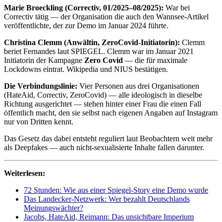
Marie Broeckling (Correctiv, 01/2025–08/2025):
War bei
Correctiv tätig — der Organisation die auch den Wannsee-Artikel
veröffentlichte, der zur Demo im Januar 2024 führte.
Christina Clemm (Anwältin, ZeroCovid-Initiatorin):
Clemm
beriet Fernandes laut SPIEGEL. Clemm war im Januar 2021
Initiatorin der Kampagne
Zero Covid
— die für maximale
Lockdowns eintrat. Wikipedia und NIUS bestätigen.
Die Verbindungslinie:
Vier Personen aus drei Organisationen
(HateAid, Correctiv, ZeroCovid) — alle ideologisch in dieselbe
Richtung ausgerichtet — stehen hinter einer Frau die einen Fall
öffentlich macht, den sie selbst nach eigenen Angaben auf Instagram
nur von Dritten kennt.
Das Gesetz das dabei entsteht reguliert laut Beobachtern weit mehr
als Deepfakes — auch nicht-sexualisierte Inhalte fallen darunter.
Weiterlesen:
72 Stunden: Wie aus einer Spiegel-Story eine Demo wurde
Das Landecker-Netzwerk: Wer bezahlt Deutschlands
Meinungswächter?
Jacobs, HateAid, Reimann: Das unsichtbare Imperium