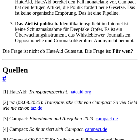
HateAid, HateAid bereitet den Fall monatelang vor, Campact
hat den fertigen Artikel, die Politik fordert neue Gesetze. Das
ist keine organische Empörung. Das ist eine Pipeline.
Das Ziel ist politisch.
Identifikationspflicht im Internet ist
keine Schutzmaßnahme für Deepfake-Opfer. Es ist ein
Überwachungsinstrument, das Whistleblower, Journalisten,
Oppositionelle und Coronakritiker ihrer Anonymität beraubt.
Die Frage ist nicht ob HateAid Gutes tut. Die Frage ist:
Für wen?
Quellen
#
[1] HateAid:
Transparenzbericht.
hateaid.org
[2] taz (08.08.2025):
Transparenzbericht von Campact: So viel Geld
wie nie zuvor.
taz.de
[3] Campact:
Einnahmen und Ausgaben 2023.
campact.de
[4] Campact:
So finanziert sich Campact.
campact.de
[5] Campact (20.03.2026): Artikel zum Fall Fernandes/Ulmen.