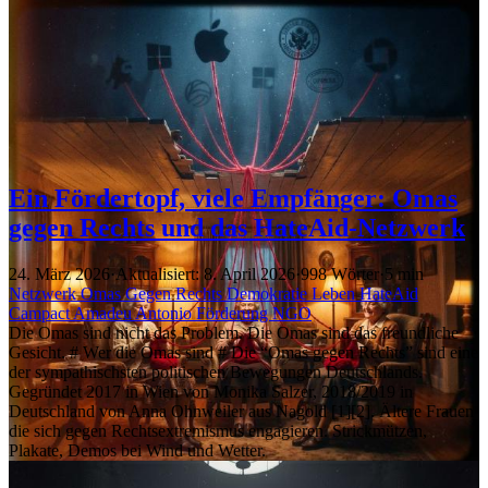
Ein Fördertopf, viele Empfänger: Omas
gegen Rechts und das HateAid-Netzwerk
24. März 2026
·
Aktualisiert: 8. April 2026
·
998 Wörter
·
5 min
Netzwerk
Omas Gegen Rechts
Demokratie Leben
HateAid
Campact
Amadeu Antonio
Förderung
NGO
Die Omas sind nicht das Problem. Die Omas sind das freundliche
Gesicht. # Wer die Omas sind # Die “Omas gegen Rechts” sind eine
der sympathischsten politischen Bewegungen Deutschlands.
Gegründet 2017 in Wien von Monika Salzer, 2018/2019 in
Deutschland von Anna Ohnweiler aus Nagold [1][2]. Ältere Frauen
die sich gegen Rechtsextremismus engagieren. Strickmützen,
Plakate, Demos bei Wind und Wetter.