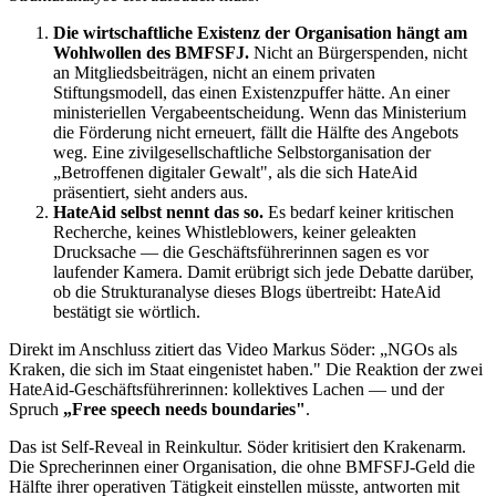
Die wirtschaftliche Existenz der Organisation hängt am
Wohlwollen des BMFSFJ.
Nicht an Bürgerspenden, nicht
an Mitgliedsbeiträgen, nicht an einem privaten
Stiftungsmodell, das einen Existenzpuffer hätte. An einer
ministeriellen Vergabeentscheidung. Wenn das Ministerium
die Förderung nicht erneuert, fällt die Hälfte des Angebots
weg. Eine zivilgesellschaftliche Selbstorganisation der
„Betroffenen digitaler Gewalt", als die sich HateAid
präsentiert, sieht anders aus.
HateAid selbst nennt das so.
Es bedarf keiner kritischen
Recherche, keines Whistleblowers, keiner geleakten
Drucksache — die Geschäftsführerinnen sagen es vor
laufender Kamera. Damit erübrigt sich jede Debatte darüber,
ob die Strukturanalyse dieses Blogs übertreibt: HateAid
bestätigt sie wörtlich.
Direkt im Anschluss zitiert das Video Markus Söder: „NGOs als
Kraken, die sich im Staat eingenistet haben." Die Reaktion der zwei
HateAid-Geschäftsführerinnen: kollektives Lachen — und der
Spruch
„Free speech needs boundaries"
.
Das ist Self-Reveal in Reinkultur. Söder kritisiert den Krakenarm.
Die Sprecherinnen einer Organisation, die ohne BMFSFJ-Geld die
Hälfte ihrer operativen Tätigkeit einstellen müsste, antworten mit