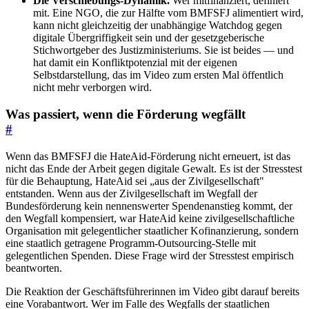
Die Verschiebungs-Dynamik.
Wer mitfinanziert, definiert
mit. Eine NGO, die zur Hälfte vom BMFSFJ alimentiert wird,
kann nicht gleichzeitig der unabhängige Watchdog gegen
digitale Übergriffigkeit sein und der gesetzgeberische
Stichwortgeber des Justizministeriums. Sie ist beides — und
hat damit ein Konfliktpotenzial mit der eigenen
Selbstdarstellung, das im Video zum ersten Mal öffentlich
nicht mehr verborgen wird.
Was passiert, wenn die Förderung wegfällt
#
Wenn das BMFSFJ die HateAid-Förderung nicht erneuert, ist das
nicht das Ende der Arbeit gegen digitale Gewalt. Es ist der Stresstest
für die Behauptung, HateAid sei „aus der Zivilgesellschaft"
entstanden. Wenn aus der Zivilgesellschaft im Wegfall der
Bundesförderung kein nennenswerter Spendenanstieg kommt, der
den Wegfall kompensiert, war HateAid keine zivilgesellschaftliche
Organisation mit gelegentlicher staatlicher Kofinanzierung, sondern
eine staatlich getragene Programm-Outsourcing-Stelle mit
gelegentlichen Spenden. Diese Frage wird der Stresstest empirisch
beantworten.
Die Reaktion der Geschäftsführerinnen im Video gibt darauf bereits
eine Vorabantwort. Wer im Falle des Wegfalls der staatlichen