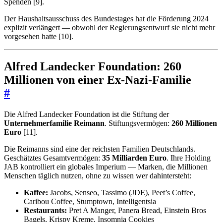
Spenden [9].
Der Haushaltsausschuss des Bundestages hat die Förderung 2024
explizit verlängert — obwohl der Regierungsentwurf sie nicht mehr
vorgesehen hatte [10].
Alfred Landecker Foundation: 260
Millionen von einer Ex-Nazi-Familie
#
Die Alfred Landecker Foundation ist die Stiftung der
Unternehmerfamilie Reimann
. Stiftungsvermögen:
260 Millionen
Euro
[11].
Die Reimanns sind eine der reichsten Familien Deutschlands.
Geschätztes Gesamtvermögen:
35 Milliarden Euro
. Ihre Holding
JAB kontrolliert ein globales Imperium — Marken, die Millionen
Menschen täglich nutzen, ohne zu wissen wer dahintersteht:
Kaffee:
Jacobs, Senseo, Tassimo (JDE), Peet’s Coffee,
Caribou Coffee, Stumptown, Intelligentsia
Restaurants:
Pret A Manger, Panera Bread, Einstein Bros
Bagels, Krispy Kreme, Insomnia Cookies