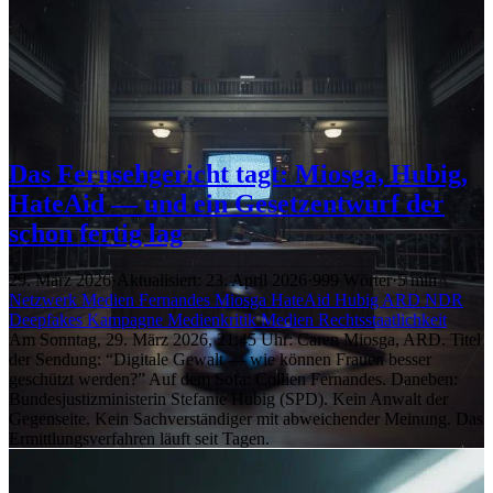
Das Fernsehgericht tagt: Miosga, Hubig,
HateAid — und ein Gesetzentwurf der
schon fertig lag
29. März 2026
·
Aktualisiert: 23. April 2026
·
999 Wörter
·
5 min
Netzwerk
Medien
Fernandes
Miosga
HateAid
Hubig
ARD
NDR
Deepfakes
Kampagne
Medienkritik
Medien
Rechtsstaatlichkeit
Am Sonntag, 29. März 2026, 21:45 Uhr: Caren Miosga, ARD. Titel
der Sendung: “Digitale Gewalt — wie können Frauen besser
geschützt werden?” Auf dem Sofa: Collien Fernandes. Daneben:
Bundesjustizministerin Stefanie Hubig (SPD). Kein Anwalt der
Gegenseite. Kein Sachverständiger mit abweichender Meinung. Das
Ermittlungsverfahren läuft seit Tagen.