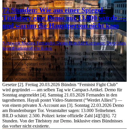
72 Stunden: Wie aus einer Spiegel-
Titelstory eine Demo mit 13.000 wurde —
und warum die Hauptperson nicht kam
23. März 2026
·
Aktualisiert: 8. April 2026
·
1789 Wörter
·
9 min
Netzwerk
Medien
Fernandes
Demo
HateAid
Kampagne
Deepfakes
Identifikationspflicht
Esken
Spiegel am Donnerstag. Demo am Sonntag. Dazwischen: eine
Maschine. # Die Chronologie # Tag Datum Ereignis Donnerstag
19.03.2026 Spiegel veröffentlicht Titelstory: “Du hast mich virtuell
vergewaltigt.” Ulmens Anwalt Schertz verschickt Gegendarstellung
— am selben Tag [1]. Freitag 20.03.2026 Campact hat fertigen
2.000-Wörter-Artikel online. Grüne und Linke fordern schärfere
Gesetze [2]. Freitag 20.03.2026 Bündnis “Feminist Fight Club”
wird gegründet — am selben Tag wie Campact-Artikel. Demo für
Sonntag angemeldet [4]. Samstag 21.03.2026 Fernandes in den
tagesthemen. Hayali postet Video-Statement (“Werdet Allies!”) —
von einem privaten X-Account aus [3]. Sonntag 22.03.2026 Demo
am Brandenburger Tor. Veranstalter sagen: 13.000 Teilnehmer.
BILD schätzt: 2.500. Polizei: keine offizielle Zahl [4][5][6]. 72
Stunden. Von der Titelstory zur Demo. Inklusive eines Bündnisses
das vorher nicht existierte.