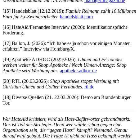
Missbrauchsskandal zur NS-Zeit enthüllt.
manager-magazin.de
[15] Handelsblatt (12.12.2019):
Familie Reimann zahlt 10 Millionen
Euro für Ex-Zwangsarbeiter.
handelsblatt.com
[16] HateAid/Fernandes Interview (2026): Identifikationspflicht-
Forderung.
[17] Ballon, J. (2026): “Ich habe es ja schon vor einigen Monaten
erfahren.” Interview via Homburg/X.
[19] Apotheke ADHOC (2025/2026):
Ulmen und Fernandes
werben weiter für Shop Apotheke
/
Nach Ulmen-Anzeige: Shop
Apotheke setzt Werbung aus.
apotheke-adhoc.de
[20] RTL (20.03.2026):
Shop Apotheke stoppt Werbung mit
Christian Ulmen und Collien Fernandes.
rtl.de
[18] Diverse Quellen (21.-22.03.2026): Demo am Brandenburger
Tor.
Wer HateAid kritisiert, wird als Hass-Befürworter gebrandmarkt.
Das ist Teil der Strategie. Denn wer würde schon gegen eine
Organisation sein, die “gegen Hass” kämpft? Niemand. Genau
darauf wird gebaut. Die Frage ist nicht ob Hass bekämpft werden