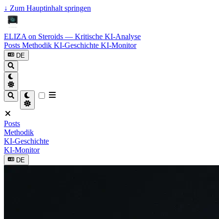
↓
Zum Hauptinhalt springen
ELIZA on Steroids — Kritische KI-Analyse
Posts
Methodik
KI-Geschichte
KI-Monitor
DE
Posts
Methodik
KI-Geschichte
KI-Monitor
DE