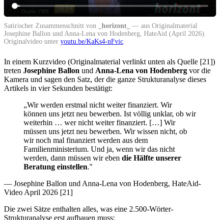
Satirischer Zusammenschnitt von
_horizont_
— aus Originalmaterial
Josephine Ballon und Anna-Lena von Hodenberg, HateAid (April 2026).
Originalvideo unter
youtu.be/KaKs4-nFvic
.
In einem Kurzvideo (Originalmaterial verlinkt unten als Quelle [21])
treten
Josephine Ballon
und
Anna-Lena von Hodenberg
vor die
Kamera und sagen den Satz, der die ganze Strukturanalyse dieses
Artikels in vier Sekunden bestätigt:
„Wir werden erstmal nicht weiter finanziert. Wir
können uns jetzt neu bewerben. Ist völlig unklar, ob wir
weiterhin … wer nicht weiter finanziert. […] Wir
müssen uns jetzt neu bewerben. Wir wissen nicht, ob
wir noch mal finanziert werden aus dem
Familienministerium. Und ja, wenn wir das nicht
werden, dann müssen wir eben
die Hälfte unserer
Beratung einstellen
."
— Josephine Ballon und Anna-Lena von Hodenberg, HateAid-
Video April 2026 [21]
Die zwei Sätze enthalten alles, was eine 2.500-Wörter-
Strukturanalyse erst aufbauen muss: