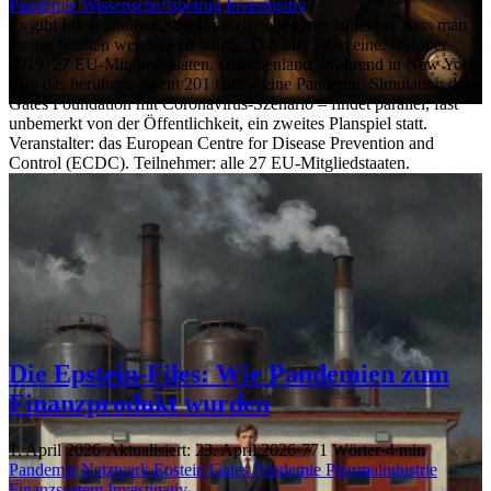
Pandemie
Wissenschaftsbetrug
Investigativ
Es gibt Informationen, die so präzise auf einen zutreffen, dass man
sie am liebsten wegdenken würde. Das hier ist so eine. Oktober
2019. 27 EU-Mitgliedstaaten. Griechenland. Während in New York
City das berühmte Event 201 läuft – eine Pandemic-Simulation der
Gates Foundation mit Coronavirus-Szenario – findet parallel, fast
unbemerkt von der Öffentlichkeit, ein zweites Planspiel statt.
Veranstalter: das European Centre for Disease Prevention and
Control (ECDC). Teilnehmer: alle 27 EU-Mitgliedstaaten.
Die Epstein-Files: Wie Pandemien zum
Finanzprodukt wurden
1. April 2026
·
Aktualisiert: 23. April 2026
·
771 Wörter
·
4 min
Pandemie
Netzwerk
Epstein
Gates
Pandemie
Pharmaindustrie
Finanzsystem
Investigativ