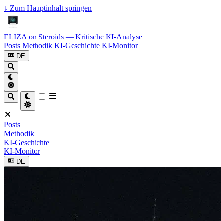
↓
Zum Hauptinhalt springen
ELIZA on Steroids — Kritische KI-Analyse
Posts
Methodik
KI-Geschichte
KI-Monitor
DE
Posts
Methodik
KI-Geschichte
KI-Monitor
DE