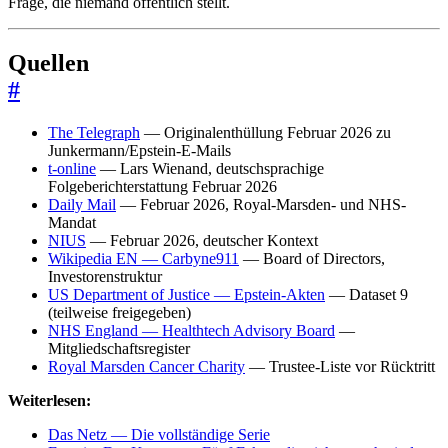
Frage, die niemand öffentlich stellt.
Quellen
#
The Telegraph
— Originalenthüllung Februar 2026 zu
Junkermann/Epstein-E-Mails
t-online
— Lars Wienand, deutschsprachige
Folgeberichterstattung Februar 2026
Daily Mail
— Februar 2026, Royal-Marsden- und NHS-
Mandat
NIUS
— Februar 2026, deutscher Kontext
Wikipedia EN — Carbyne911
— Board of Directors,
Investorenstruktur
US Department of Justice — Epstein-Akten
— Dataset 9
(teilweise freigegeben)
NHS England — Healthtech Advisory Board
—
Mitgliedschaftsregister
Royal Marsden Cancer Charity
— Trustee-Liste vor Rücktritt
Weiterlesen:
Das Netz — Die vollständige Serie