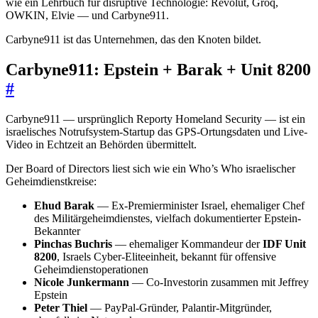
wie ein Lehrbuch für disruptive Technologie: Revolut, Groq,
OWKIN, Elvie — und Carbyne911.
Carbyne911 ist das Unternehmen, das den Knoten bildet.
Carbyne911: Epstein + Barak + Unit 8200
#
Carbyne911 — ursprünglich Reporty Homeland Security — ist ein
israelisches Notrufsystem-Startup das GPS-Ortungsdaten und Live-
Video in Echtzeit an Behörden übermittelt.
Der Board of Directors liest sich wie ein Who’s Who israelischer
Geheimdienstkreise:
Ehud Barak
— Ex-Premierminister Israel, ehemaliger Chef
des Militärgeheimdienstes, vielfach dokumentierter Epstein-
Bekannter
Pinchas Buchris
— ehemaliger Kommandeur der
IDF Unit
8200
, Israels Cyber-Eliteeinheit, bekannt für offensive
Geheimdienstoperationen
Nicole Junkermann
— Co-Investorin zusammen mit Jeffrey
Epstein
Peter Thiel
— PayPal-Gründer, Palantir-Mitgründer,