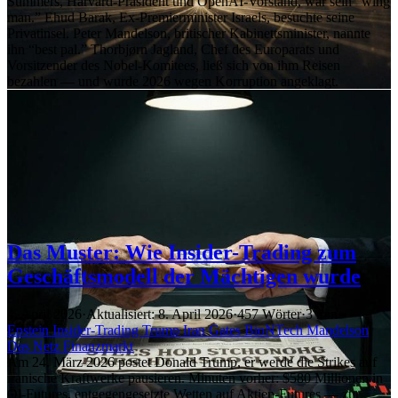
Summers, Harvard-Präsident und OpenAI-Vorstand, war sein “wing
man.” Ehud Barak, Ex-Premierminister Israels, besuchte seine
Privatinsel. Peter Mandelson, britischer Kabinettsminister, nannte
ihn “best pal.” Thorbjørn Jagland, Chef des Europarats und
Vorsitzender des Nobel-Komitees, ließ sich von ihm Reisen
bezahlen — und wurde 2026 wegen Korruption angeklagt.
Das Muster: Wie Insider-Trading zum
Geschäftsmodell der Mächtigen wurde
4. April 2026
·
Aktualisiert: 8. April 2026
·
457 Wörter
·
3 min
Epstein
Insider-Trading
Trump
Iran
Gates
BioNTech
Mandelson
Das Netz
Finanzmarkt
Am 24. März 2026 postet Donald Trump, er werde die Strikes auf
iranische Kraftwerke pausieren. Minuten vorher: $580 Millionen in
Öl-Futures, entgegengesetzte Wetten auf Aktien-Futures — zur