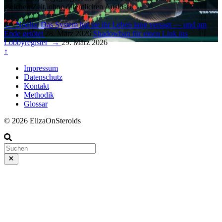
gleichen Zeit, ohne öffentlichen Auslöser.
←
Noelia: Das System hat sie ihr Leben lang versagt — und am
Ende getötet
28. März 2026
Shadowban für einen Link ins
Lobbyregister
→
29. März 2026
↑
Impressum
Datenschutz
Kontakt
Methodik
Glossar
© 2026 ElizaOnSteroids