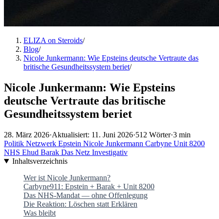
ELIZA on Steroids
/
Blog
/
Nicole Junkermann: Wie Epsteins deutsche Vertraute das
britische Gesundheitssystem beriet
/
Nicole Junkermann: Wie Epsteins
deutsche Vertraute das britische
Gesundheitssystem beriet
28. März 2026
·
Aktualisiert: 11. Juni 2026
·
512 Wörter
·
3 min
Politik
Netzwerk
Epstein
Nicole Junkermann
Carbyne
Unit 8200
NHS
Ehud Barak
Das Netz
Investigativ
Inhaltsverzeichnis
Wer ist Nicole Junkermann?
Carbyne911: Epstein + Barak + Unit 8200
Das NHS-Mandat — ohne Offenlegung
Die Reaktion: Löschen statt Erklären
Was bleibt