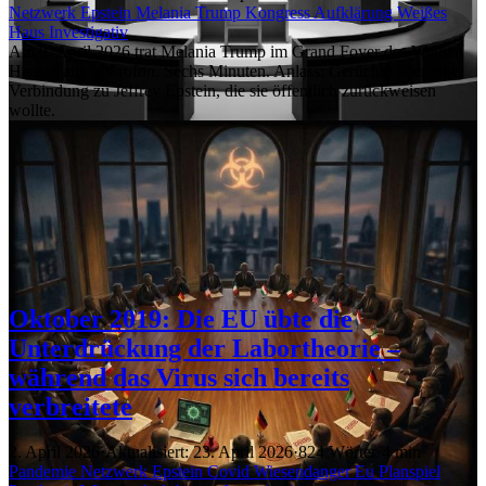
Netzwerk
Epstein
Melania Trump
Kongress
Aufklärung
Weißes
Haus
Investigativ
Am 9. April 2026 trat Melania Trump im Grand Foyer des Weißen
Hauses ans Mikrofon. Sechs Minuten. Anlass: Gerüchte über eine
Verbindung zu Jeffrey Epstein, die sie öffentlich zurückweisen
wollte.
Oktober 2019: Die EU übte die
Unterdrückung der Labortheorie –
während das Virus sich bereits
verbreitete
2. April 2026
·
Aktualisiert: 23. April 2026
·
824 Wörter
·
4 min
Pandemie
Netzwerk
Epstein
Covid
Wiesendanger
Eu
Planspiel