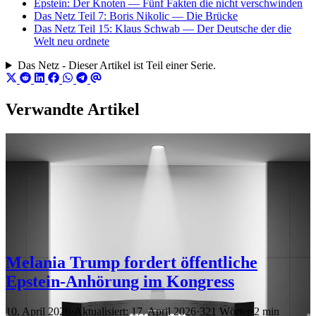
Epstein: Der Knoten — Fünf Fakten die nicht verschwinden
Das Netz Teil 7: Boris Nikolic — Die Brücke
Das Netz Teil 15: Klaus Schwab — Der Deutsche der die
Welt neu ordnete
Das Netz - Dieser Artikel ist Teil einer Serie.
Verwandte Artikel
Melania Trump fordert öffentliche
Epstein-Anhörung im Kongress
10. April 2026
·
Aktualisiert: 17. April 2026
·
321 Wörter
·
2 min