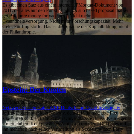
Es gibt einen Satz aus einem internen JPMorgan-Dokument von
2011, der alles auf den Punkt bringt: „A silo based proposal that will
get Bill more money for vaccines." Nicht mehr
Gesundheitsversorgung. Nicht mehr Forschungskapazität. Mehr
Geld. Für Impfstoffe. Das ist die Sprache der Kapitalbildung, nicht
der Philanthropie.
Epstein: Der Knoten
27. März 2026
·
Aktualisiert: 23. April 2026
·
398 Wörter
·
2 min
Netzwerk
Epstein
Gates
WEF
Deutschland
Covid
Investigativ
Jeffrey Epstein war kein Nobody, dem zufällig mächtige Freunde
zugelaufen sind. Er hatte keinen Universitätsabschluss. Kein eigenes
Unternehmen. Kein gewähltes Amt. Und trotzdem: Bill Gates traf
ihn mehrfach nach seiner Verurteilung als Sexualstraftäter. Larry