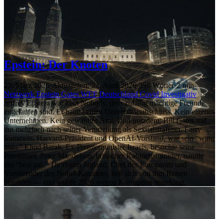
Epstein: Der Knoten
27. März 2026
·
Aktualisiert: 23. April 2026
·
398 Wörter
·
2 min
Netzwerk
Epstein
Gates
WEF
Deutschland
Covid
Investigativ
Jeffrey Epstein war kein Nobody, dem zufällig mächtige Freunde
zugelaufen sind. Er hatte keinen Universitätsabschluss. Kein eigenes
Unternehmen. Kein gewähltes Amt. Und trotzdem: Bill Gates traf
ihn mehrfach nach seiner Verurteilung als Sexualstraftäter. Larry
Summers, Harvard-Präsident und OpenAI-Vorstand, war sein “wing
man.” Ehud Barak, Ex-Premierminister Israels, besuchte seine
Privatinsel. Peter Mandelson, britischer Kabinettsminister, nannte
ihn “best pal.” Thorbjørn Jagland, Chef des Europarats und
Vorsitzender des Nobel-Komitees, ließ sich von ihm Reisen
bezahlen — und wurde 2026 wegen Korruption angeklagt.