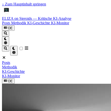
↓
Zum Hauptinhalt springen
ELIZA on Steroids — Kritische KI-Analyse
Posts
Methodik
KI-Geschichte
KI-Monitor
DE
Posts
Methodik
KI-Geschichte
KI-Monitor
DE