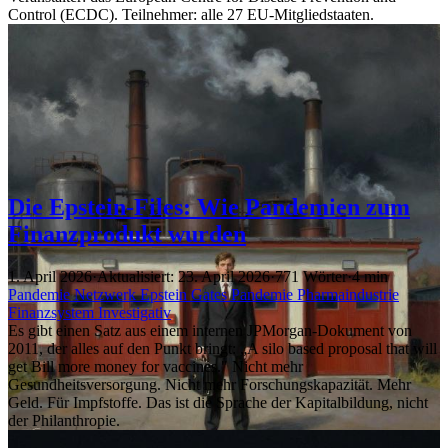
Control (ECDC). Teilnehmer: alle 27 EU-Mitgliedstaaten.
Die Epstein-Files: Wie Pandemien zum
Finanzprodukt wurden
1. April 2026
·
Aktualisiert: 23. April 2026
·
771 Wörter
·
4 min
Pandemie
Netzwerk
Epstein
Gates
Pandemie
Pharmaindustrie
Finanzsystem
Investigativ
Es gibt einen Satz aus einem internen JPMorgan-Dokument von
2011, der alles auf den Punkt bringt: „A silo based proposal that will
get Bill more money for vaccines." Nicht mehr
Gesundheitsversorgung. Nicht mehr Forschungskapazität. Mehr
Geld. Für Impfstoffe. Das ist die Sprache der Kapitalbildung, nicht
der Philanthropie.