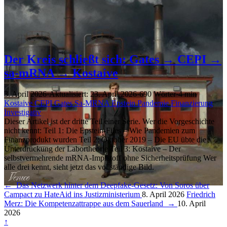
Der Kreis schließt sich: Gates → CEPI →
sa-mRNA → Kostaive
3. April 2026
·
Aktualisiert: 23. April 2026
·
690 Wörter
·
4 min
Kostaive
CEPI
Gates
Sa-MRNA
Epstein
Pandemie
Finanzierung
Investigativ
Dieser Artikel ist der dritte Teil einer Serie. Wer die Vorgeschichte
nicht kennt: Teil 1: Die Epstein-Files – Wie Pandemien zum
Finanzprodukt wurden Teil 2: Oktober 2019 – Die EU übte die
Unterdrückung der Labortheorie Teil 3: Kostaive – Der
selbstvermehrende mRNA-Impfstoff ohne Sicherheitsprüfung Wer
alle drei kennt, sieht jetzt das vollständige Bild.
←
Das Netzwerk hinter dem Deepfake-Gesetz: Von Soros über
Campact zu HateAid ins Justizministerium
8. April 2026
Friedrich
Merz: Die Kompetenzattrappe aus dem Sauerland
→
10. April
2026
↑