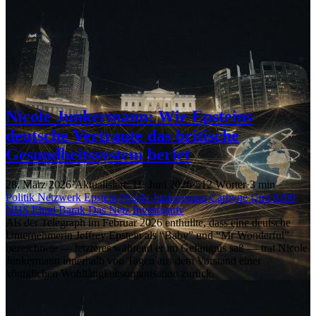
Nicole Junkermann: Wie Epsteins
deutsche Vertraute das britische
Gesundheitssystem beriet
28. März 2026
·
Aktualisiert: 11. Juni 2026
·
512 Wörter
·
3 min
Politik
Netzwerk
Epstein
Nicole Junkermann
Carbyne
Unit 8200
NHS
Ehud Barak
Das Netz
Investigativ
Als der Telegraph im Februar 2026 enthüllte, dass eine deutsche
Unternehmerin Jeffrey Epstein als “Baby” und “Mr Wonderful”
bezeichnete — letzteres während er im Gefängnis saß — trat Nicole
Junkermann innerhalb von Tagen aus dem Vorstand einer
königlichen Wohltätigkeitsorganisation zurück.