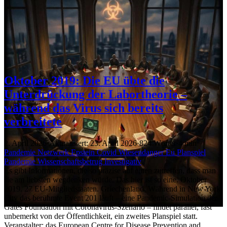
Oktober 2019: Die EU übte die
Unterdrückung der Labortheorie –
während das Virus sich bereits
verbreitete
2. April 2026
·
Aktualisiert: 23. April 2026
·
824 Wörter
·
4 min
Pandemie
Netzwerk
Epstein
Covid
Wiesendanger
Eu
Planspiel
Pandemie
Wissenschaftsbetrug
Investigativ
Es gibt Informationen, die so präzise auf einen zutreffen, dass man
sie am liebsten wegdenken würde. Das hier ist so eine. Oktober
2019. 27 EU-Mitgliedstaaten. Griechenland. Während in New York
City das berühmte Event 201 läuft – eine Pandemic-Simulation der
Gates Foundation mit Coronavirus-Szenario – findet parallel, fast
unbemerkt von der Öffentlichkeit, ein zweites Planspiel statt.
Veranstalter: das European Centre for Disease Prevention and