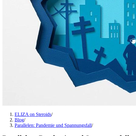
ELIZA on Steroids
/
Blog
/
Parallelen: Pandemie und Spannungsfall
/