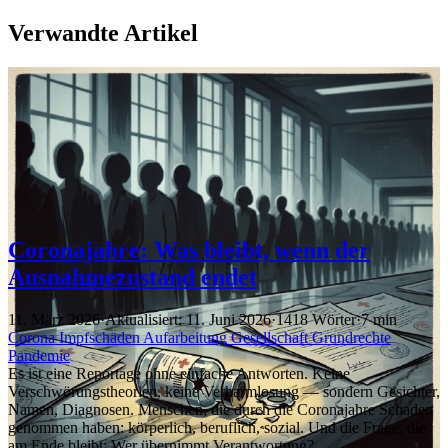
Verwandte Artikel
Coronajahre: Was bleibt, wenn der
Ausnahmezustand endet
11. März 2026
·
Aktualisiert: 11. Juni 2026
·
1418 Wörter
·
7 min
Corona
Impfschäden
Aufarbeitung
Gesellschaft
Grundrechte
Pandemie
Es ist eine Reportage ohne einfache Antworten. Keine
Verschwörungstheorien, keine Verharmlosung — sondern Gesichter,
Namen, Diagnosen. Menschen, die durch die Coronajahre Schaden
genommen haben: körperlich, beruflich, sozial. Und die Frage, die
am Ende bleibt: Wer übernimmt Verantwortung?