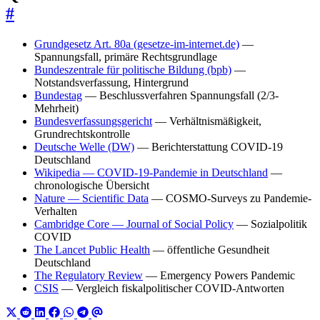
#
Grundgesetz Art. 80a (gesetze-im-internet.de)
—
Spannungsfall, primäre Rechtsgrundlage
Bundeszentrale für politische Bildung (bpb)
—
Notstandsverfassung, Hintergrund
Bundestag
— Beschlussverfahren Spannungsfall (2/3-
Mehrheit)
Bundesverfassungsgericht
— Verhältnismäßigkeit,
Grundrechtskontrolle
Deutsche Welle (DW)
— Berichterstattung COVID-19
Deutschland
Wikipedia — COVID-19-Pandemie in Deutschland
—
chronologische Übersicht
Nature — Scientific Data
— COSMO-Surveys zu Pandemie-
Verhalten
Cambridge Core — Journal of Social Policy
— Sozialpolitik
COVID
The Lancet Public Health
— öffentliche Gesundheit
Deutschland
The Regulatory Review
— Emergency Powers Pandemic
CSIS
— Vergleich fiskalpolitischer COVID-Antworten