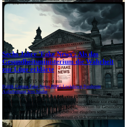
Sechs Jahre 'Fake News': Als das
Gesundheitsministerium die Wahrheit
zur Lüge erklärte
14. März 2026
·
715 Wörter
·
4 min
Politik
Corona
Fake News
BMG
Lockdown
Pandemie
Aufarbeitung
Jens Spahn
14. März 2020 — der Tag, an dem eine Behörde ihre Bürger belog
und dafür nie zur Rechenschaft gezogen wurde. Heute vor exakt
sechs Jahren veröffentlichte das Bundesministerium für Gesundheit
(BMG) einen Tweet, der in die Geschichte eingehen sollte —
allerdings nicht so, wie das Ministerium es sich vorgestellt hatte.