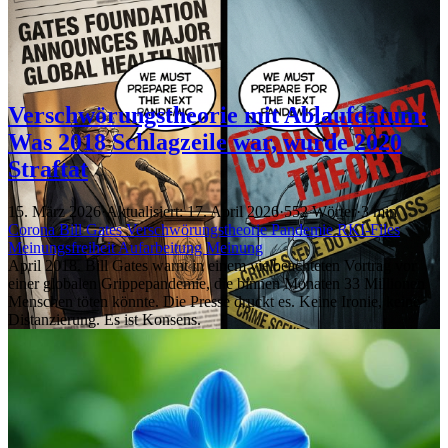
Verschwörungstheorie mit Ablaufdatum:
Was 2018 Schlagzeile war, wurde 2020
Straftat
15. März 2026
·
Aktualisiert: 17. April 2026
·
552 Wörter
·
3 min
Corona
Bill Gates
Verschwörungstheorie
Pandemie
RKI-Files
Meinungsfreiheit
Aufarbeitung
Meinung
April 2018. Bill Gates warnt in einem vielbeachteten Vortrag vor
einer globalen Grippepandemie, die binnen Monaten 33 Millionen
Menschen töten könnte. Die Presse druckt es. Keine Ironie, keine
Distanzierung. Es ist Konsens.