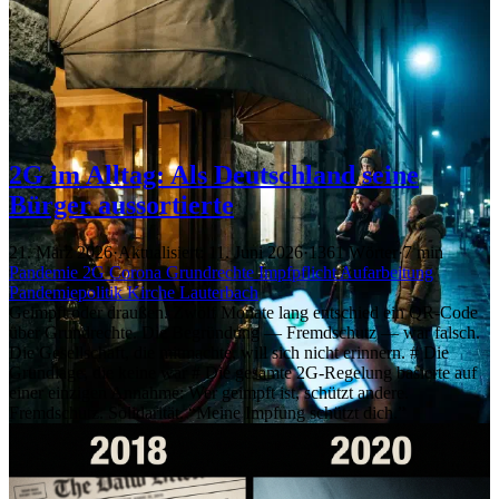
2G im Alltag: Als Deutschland seine
Bürger aussortierte
21. März 2026
·
Aktualisiert: 11. Juni 2026
·
1361 Wörter
·
7 min
Pandemie
2G
Corona
Grundrechte
Impfpflicht
Aufarbeitung
Pandemiepolitik
Kirche
Lauterbach
Geimpft oder draußen. Zwölf Monate lang entschied ein QR-Code
über Grundrechte. Die Begründung — Fremdschutz — war falsch.
Die Gesellschaft, die mitmachte, will sich nicht erinnern. # Die
Grundlage, die keine war # Die gesamte 2G-Regelung basierte auf
einer einzigen Annahme: Wer geimpft ist, schützt andere.
Fremdschutz. Solidarität. “Meine Impfung schützt dich.”