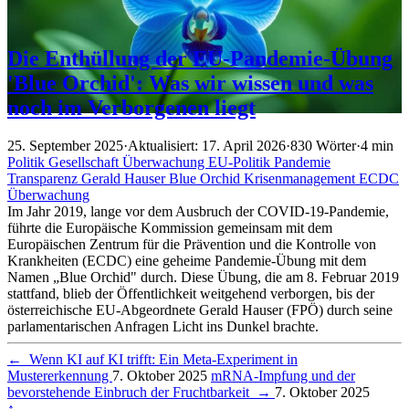
Die Enthüllung der EU-Pandemie-Übung
'Blue Orchid': Was wir wissen und was
noch im Verborgenen liegt
25. September 2025
·
Aktualisiert: 17. April 2026
·
830 Wörter
·
4 min
Politik
Gesellschaft
Überwachung
EU-Politik
Pandemie
Transparenz
Gerald Hauser
Blue Orchid
Krisenmanagement
ECDC
Überwachung
Im Jahr 2019, lange vor dem Ausbruch der COVID-19-Pandemie,
führte die Europäische Kommission gemeinsam mit dem
Europäischen Zentrum für die Prävention und die Kontrolle von
Krankheiten (ECDC) eine geheime Pandemie-Übung mit dem
Namen „Blue Orchid" durch. Diese Übung, die am 8. Februar 2019
stattfand, blieb der Öffentlichkeit weitgehend verborgen, bis der
österreichische EU-Abgeordnete Gerald Hauser (FPÖ) durch seine
parlamentarischen Anfragen Licht ins Dunkel brachte.
←
Wenn KI auf KI trifft: Ein Meta-Experiment in
Mustererkennung
7. Oktober 2025
mRNA-Impfung und der
bevorstehende Einbruch der Fruchtbarkeit
→
7. Oktober 2025
↑