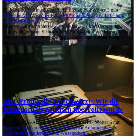
25. März 2026
·
Aktualisiert: 8. April 2026
·
632 Wörter
·
3 min
Pandemie
Medien
Söder
Bayern
Corona
Impfung
Aufarbeitung
CSU
Medienkritik
In einem aktuellen Interview erklärt Bayerns Ministerpräsident
Markus Söder seine Sicht auf die Corona-Zeit. Zwei Minuten, die es
in sich haben — nicht wegen dem, was er sagt. Sondern wegen
dem, was er weglässt.
RKI-Protokolle entschwärzt: Wie die
Wissenschaft politisch überrollt wurde
21. März 2026
·
Aktualisiert: 11. Juni 2026
·
1157 Wörter
·
6 min
Pandemie
Medien
RKI
Corona
Multipolar
Aufarbeitung
Medienkritik
Pandemiepolitik
Wissenschaft