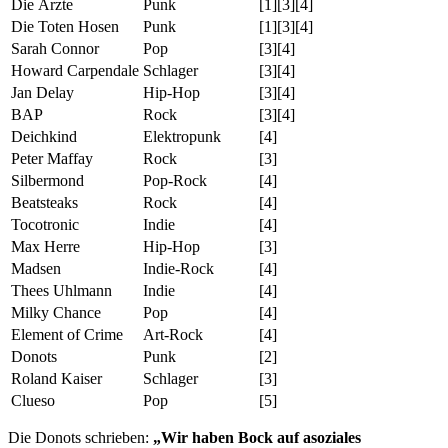
Die Ärzte
Punk
[1][3][4]
Die Toten Hosen
Punk
[1][3][4]
Sarah Connor
Pop
[3][4]
Howard Carpendale
Schlager
[3][4]
Jan Delay
Hip-Hop
[3][4]
BAP
Rock
[3][4]
Deichkind
Elektropunk
[4]
Peter Maffay
Rock
[3]
Silbermond
Pop-Rock
[4]
Beatsteaks
Rock
[4]
Tocotronic
Indie
[4]
Max Herre
Hip-Hop
[3]
Madsen
Indie-Rock
[4]
Thees Uhlmann
Indie
[4]
Milky Chance
Pop
[4]
Element of Crime
Art-Rock
[4]
Donots
Punk
[2]
Roland Kaiser
Schlager
[3]
Clueso
Pop
[5]
Die Donots schrieben:
„Wir haben Bock auf asoziales