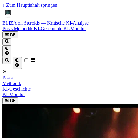
↓
Zum Hauptinhalt springen
ELIZA on Steroids — Kritische KI-Analyse
Posts
Methodik
KI-Geschichte
KI-Monitor
DE
Posts
Methodik
KI-Geschichte
KI-Monitor
DE