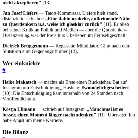
nicht akzeptieren"
[13].
Jan Josef Liefers
— Tatort-Kommissar. Liefers hielt stand,
distanzierte sich aber:
„Eine dahin orakelte, aufkeimende Nähe
zu Querdenkern u.ä. weise ich glasklar zurück"
[11]. Er blieb
bei seiner Kritik an Politik und Medien — aber die Querdenker-
Distanzierung war der Preis fürs Überleben im Fernsehgeschäft.
Dietrich Brüggemann
— Regisseur, Mitinitiator. Ging nach dem
Shitstorm zum Gegenangriff über [12].
Wer einknickte
#
Heike Makatsch
— machte als Erste einen Rückzieher. Bat auf
Instagram um Entschuldigung, Hashtag:
#womöglichgescheitert
[10]. Die Entschuldigung kam innerhalb von 24 Stunden nach
Veröffentlichung.
Kostja Ullmann
— schrieb auf Instagram:
„Manchmal ist es
besser, einen Moment länger nachzudenken"
[11]. Übersetzt: Ich
habe Angst um meine Karriere.
Die Bilanz