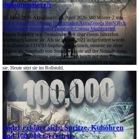
dokumentieren
28. März 2026
·
Aktualisiert: 23. April 2026
·
380 Wörter
·
2 min
Politik
Pandemie
Medien
Impfschaden
AstraZeneca
BioNTech
Aufarbeitung
Mainstream
Telegraph
Corona
Medienkritik
Nikola Brindley war Dentalnurse seit über einem Jahrzehnt.
Impfungen kannte sie. Als sie im Juli 2021 aufgefordert wurde,
AstraZenecas COVID-Impfung zu nehmen, stimmte sie ohne
Zögern zu. Innerhalb von Stunden lag sie auf der Notaufnahme.
Mehrere Organsysteme versagten. „Ich brach auf dem Türrahmen
zusammen und verlor fast vollständig die Fähigkeit zu gehen", sagt
sie. Heute sitzt sie im Rollstuhl.
Söder erklärt sich: Spritze, Kuhohren
und 100.000 Gerettete