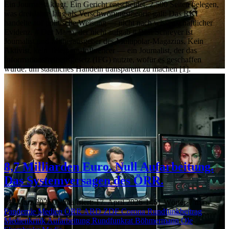
Ein Journalist klagt. Ein Gericht entscheidet. 2.500 Seiten belegen,
was drei Jahre lang als Verschwörungstheorie galt: Das RKI
handelte auf politische Weisung — nicht nach wissenschaftlicher
Evidenz. # Der Mann, der nicht aufgab # Paul Schreyer ist
Journalist und Mitherausgeber des Multipolar-Magazins. Kein
Aktivist, kein Telegram-Influencer — ein Journalist, der das
Informationsfreiheitsgesetz (IFG) nutzte, wofür es geschaffen
wurde: um staatliches Handeln transparent zu machen [1].
8,7 Milliarden Euro. Null Aufarbeitung.
Das Systemversagen des ÖRR.
21. März 2026
·
Aktualisiert: 17. April 2026
·
1461 Wörter
·
7 min
Pandemie
Medien
ÖRR
ARD
ZDF
Corona
Rundfunkbeitrag
Medienkritik
Aufarbeitung
Rundfunkrat
Böhmermann
Ole