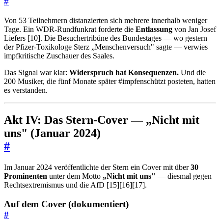
#
Von 53 Teilnehmern distanzierten sich mehrere innerhalb weniger
Tage. Ein WDR-Rundfunkrat forderte die
Entlassung
von Jan Josef
Liefers [10]. Die Besuchertribüne des Bundestages — wo gestern
der Pfizer-Toxikologe Sterz „Menschenversuch" sagte — verwies
impfkritische Zuschauer des Saales.
Das Signal war klar:
Widerspruch hat Konsequenzen.
Und die
200 Musiker, die fünf Monate später #impfenschützt posteten, hatten
es verstanden.
Akt IV: Das Stern-Cover — „Nicht mit
uns" (Januar 2024)
#
Im Januar 2024 veröffentlichte der Stern ein Cover mit über
30
Prominenten
unter dem Motto
„Nicht mit uns"
— diesmal gegen
Rechtsextremismus und die AfD [15][16][17].
Auf dem Cover (dokumentiert)
#