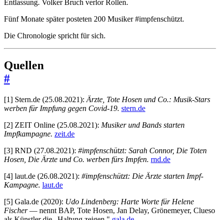
Entlassung. Volker Bruch verlor Rollen.
Fünf Monate später posteten 200 Musiker #impfenschützt.
Die Chronologie spricht für sich.
Quellen
#
[1] Stern.de (25.08.2021):
Ärzte, Tote Hosen und Co.: Musik-Stars
werben für Impfung gegen Covid-19.
stern.de
[2] ZEIT Online (25.08.2021):
Musiker und Bands starten
Impfkampagne.
zeit.de
[3] RND (27.08.2021):
#impfenschützt: Sarah Connor, Die Toten
Hosen, Die Ärzte und Co. werben fürs Impfen.
rnd.de
[4] laut.de (26.08.2021):
#impfenschützt: Die Ärzte starten Impf-
Kampagne.
laut.de
[5] Gala.de (2020):
Udo Lindenberg: Harte Worte für Helene
Fischer
— nennt BAP, Tote Hosen, Jan Delay, Grönemeyer, Clueso
als Künstler die „Haltung zeigen."
gala.de