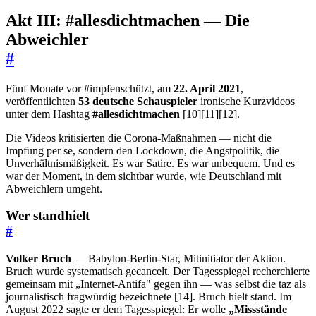
Akt III: #allesdichtmachen — Die
Abweichler
#
Fünf Monate vor #impfenschützt, am
22. April 2021
,
veröffentlichten
53 deutsche Schauspieler
ironische Kurzvideos
unter dem Hashtag
#allesdichtmachen
[10][11][12].
Die Videos kritisierten die Corona-Maßnahmen — nicht die
Impfung per se, sondern den Lockdown, die Angstpolitik, die
Unverhältnismäßigkeit. Es war Satire. Es war unbequem. Und es
war der Moment, in dem sichtbar wurde, wie Deutschland mit
Abweichlern umgeht.
Wer standhielt
#
Volker Bruch
— Babylon-Berlin-Star, Mitinitiator der Aktion.
Bruch wurde systematisch gecancelt. Der Tagesspiegel recherchierte
gemeinsam mit „Internet-Antifa" gegen ihn — was selbst die taz als
journalistisch fragwürdig bezeichnete [14]. Bruch hielt stand. Im
August 2022 sagte er dem Tagesspiegel: Er wolle
„Missstände