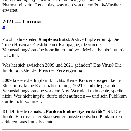
Pharmaindustrie. Genau das, was man von einem Punk-Musiker
erwartet.
2021 — Corona
#
Zwölf Jahre später:
#impfenschützt
. Aktive Impfwerbung. Die
Toten Hosen als Gesicht einer Kampagne, die von der
Veranstaltungsbranche koordiniert und von Medien bejubelt wurde
[1][3][4].
Was hat sich zwischen 2009 und 2021 geändert? Das Virus? Die
Impfung? Oder der Preis der Verweigerung?
2009 kostete die Impfkritik nichts. Keine Konzertabsagen, keine
Shitstorms, keine Existenzbedrohung. 2021 stand die gesamte
Veranstaltungsbranche vor dem Aus. Wer nicht mitmachte, spielte
nicht. Wer nicht impfte, durfte nicht auftreten — und sein Publikum
durfte nicht kommen.
RT DE titelte damals:
„Punkrock ohne Systemkritik"
[9]. Die
Ironie: Ein russischer Staatssender musste deutschen Punkrockern
erklären, was Punk bedeutet.