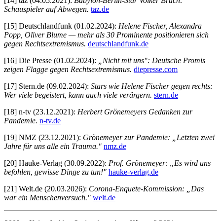
[14] taz (04.05.2021):
Babylon-Berlin-Star Volker Bruch:
Schauspieler auf Abwegen.
taz.de
[15] Deutschlandfunk (01.02.2024):
Helene Fischer, Alexandra
Popp, Oliver Blume — mehr als 30 Prominente positionieren sich
gegen Rechtsextremismus.
deutschlandfunk.de
[16] Die Presse (01.02.2024):
„Nicht mit uns": Deutsche Promis
zeigen Flagge gegen Rechtsextremismus.
diepresse.com
[17] Stern.de (09.02.2024):
Stars wie Helene Fischer gegen rechts:
Wer viele begeistert, kann auch viele verärgern.
stern.de
[18] n-tv (23.12.2021):
Herbert Grönemeyers Gedanken zur
Pandemie.
n-tv.de
[19] NMZ (23.12.2021):
Grönemeyer zur Pandemie: „Letzten zwei
Jahre für uns alle ein Trauma."
nmz.de
[20] Hauke-Verlag (30.09.2022):
Prof. Grönemeyer: „Es wird uns
befohlen, gewisse Dinge zu tun!"
hauke-verlag.de
[21] Welt.de (20.03.2026):
Corona-Enquete-Kommission: „Das
war ein Menschenversuch."
welt.de