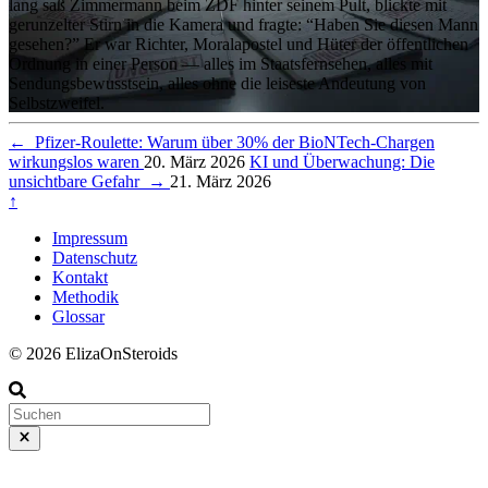
lang saß Zimmermann beim ZDF hinter seinem Pult, blickte mit
gerunzelter Stirn in die Kamera und fragte: “Haben Sie diesen Mann
gesehen?” Er war Richter, Moralapostel und Hüter der öffentlichen
Ordnung in einer Person — alles im Staatsfernsehen, alles mit
Sendungsbewusstsein, alles ohne die leiseste Andeutung von
Selbstzweifel.
←
Pfizer-Roulette: Warum über 30% der BioNTech-Chargen
wirkungslos waren
20. März 2026
KI und Überwachung: Die
unsichtbare Gefahr
→
21. März 2026
↑
Impressum
Datenschutz
Kontakt
Methodik
Glossar
© 2026 ElizaOnSteroids