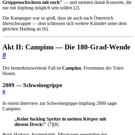
Gruppenschwitzen mit euch"
— und meinten damit Konzerte, die
nur mit Impfung möglich sein sollten [2].
Die Kampagne war so groß, dass sie auch nach Österreich
überschwappte — dort schlossen sich weitere Künstler unter dem
gleichen Hashtag an [6].
Akt II: Campino — Die 180-Grad-Wende
#
Der bemerkenswerteste Fall ist
Campino
, Frontmann der Toten
Hosen.
2009 — Schweinegrippe
#
In einem Interview zur Schweinegrippe-Impfung 2009 sagte
Campino:
„Keine fucking Spritze in meinen Körper mit
diesem Dreck!"
[7][8]
Punk-Haltung. Systemkritik. Misstrauen gegenüber der