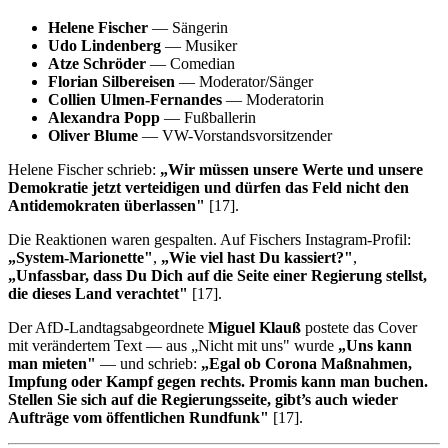
Helene Fischer
— Sängerin
Udo Lindenberg
— Musiker
Atze Schröder
— Comedian
Florian Silbereisen
— Moderator/Sänger
Collien Ulmen-Fernandes
— Moderatorin
Alexandra Popp
— Fußballerin
Oliver Blume
— VW-Vorstandsvorsitzender
Helene Fischer schrieb:
„Wir müssen unsere Werte und unsere
Demokratie jetzt verteidigen und dürfen das Feld nicht den
Antidemokraten überlassen"
[17].
Die Reaktionen waren gespalten. Auf Fischers Instagram-Profil:
„System-Marionette"
,
„Wie viel hast Du kassiert?"
,
„Unfassbar, dass Du Dich auf die Seite einer Regierung stellst,
die dieses Land verachtet"
[17].
Der AfD-Landtagsabgeordnete
Miguel Klauß
postete das Cover
mit verändertem Text — aus „Nicht mit uns" wurde
„Uns kann
man mieten"
— und schrieb:
„Egal ob Corona Maßnahmen,
Impfung oder Kampf gegen rechts. Promis kann man buchen.
Stellen Sie sich auf die Regierungsseite, gibt’s auch wieder
Aufträge vom öffentlichen Rundfunk"
[17].