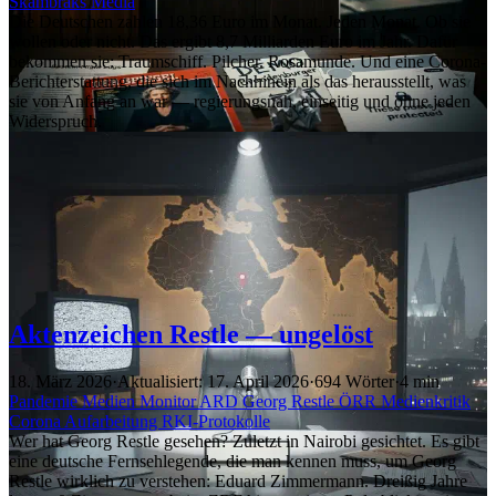
Skambraks
Media
Die Deutschen zahlen 18,36 Euro im Monat. Jeden Monat. Ob sie
wollen oder nicht. Das ergibt 8,7 Milliarden Euro im Jahr. Dafür
bekommen sie: Traumschiff. Pilcher. Rosamunde. Und eine Corona-
Berichterstattung, die sich im Nachhinein als das herausstellt, was
sie von Anfang an war — regierungsnah, einseitig und ohne jeden
Widerspruch.
Aktenzeichen Restle — ungelöst
18. März 2026
·
Aktualisiert: 17. April 2026
·
694 Wörter
·
4 min
Pandemie
Medien
Monitor
ARD
Georg Restle
ÖRR
Medienkritik
Corona
Aufarbeitung
RKI-Protokolle
Wer hat Georg Restle gesehen? Zuletzt in Nairobi gesichtet. Es gibt
eine deutsche Fernsehlegende, die man kennen muss, um Georg
Restle wirklich zu verstehen: Eduard Zimmermann. Dreißig Jahre