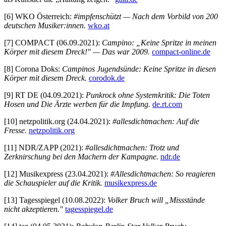
[6] WKO Österreich:
#impfenschützt — Nach dem Vorbild von 200
deutschen Musiker:innen.
wko.at
[7] COMPACT (06.09.2021):
Campino: „Keine Spritze in meinen
Körper mit diesem Dreck!" — Das war 2009.
compact-online.de
[8] Corona Doks:
Campinos Jugendsünde: Keine Spritze in diesen
Körper mit diesem Dreck.
corodok.de
[9] RT DE (04.09.2021):
Punkrock ohne Systemkritik: Die Toten
Hosen und Die Ärzte werben für die Impfung.
de.rt.com
[10] netzpolitik.org (24.04.2021):
#allesdichtmachen: Auf die
Fresse.
netzpolitik.org
[11] NDR/ZAPP (2021):
#allesdichtmachen: Trotz und
Zerknirschung bei den Machern der Kampagne.
ndr.de
[12] Musikexpress (23.04.2021):
#Allesdichtmachen: So reagieren
die Schauspieler auf die Kritik.
musikexpress.de
[13] Tagesspiegel (10.08.2022):
Volker Bruch will „Missstände
nicht akzeptieren."
tagesspiegel.de