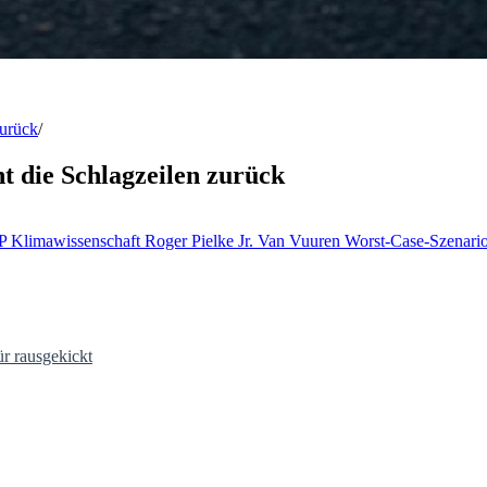
zurück
/
ht die Schlagzeilen zurück
IP
Klimawissenschaft
Roger Pielke Jr.
Van Vuuren
Worst-Case-Szenari
r rausgekickt