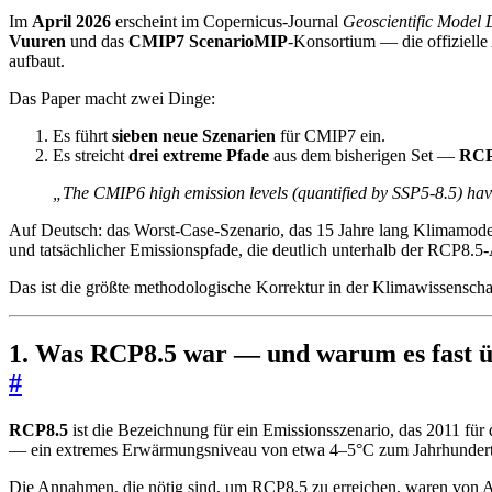
Im
April 2026
erscheint im Copernicus-Journal
Geoscientific Model
Vuuren
und das
CMIP7 ScenarioMIP
-Konsortium — die offizielle
aufbaut.
Das Paper macht zwei Dinge:
Es führt
sieben neue Szenarien
für CMIP7 ein.
Es streicht
drei extreme Pfade
aus dem bisherigen Set —
RCP
„The CMIP6 high emission levels (quantified by SSP5-8.5) have 
Auf Deutsch: das Worst-Case-Szenario, das 15 Jahre lang Klimamodell
und tatsächlicher Emissionspfade, die deutlich unterhalb der RCP8.
Das ist die größte methodologische Korrektur in der Klimawissenschaft
1. Was RCP8.5 war — und warum es fast ü
#
RCP8.5
ist die Bezeichnung für ein Emissionsszenario, das 2011 für
— ein extremes Erwärmungsniveau von etwa 4–5°C zum Jahrhunder
Die Annahmen, die nötig sind, um RCP8.5 zu erreichen, waren von 