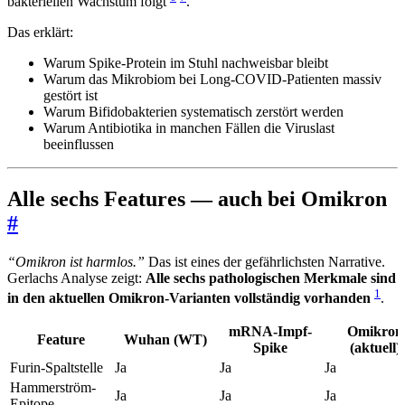
bakteriellen Wachstum folgt
.
Das erklärt:
Warum Spike-Protein im Stuhl nachweisbar bleibt
Warum das Mikrobiom bei Long-COVID-Patienten massiv
gestört ist
Warum Bifidobakterien systematisch zerstört werden
Warum Antibiotika in manchen Fällen die Viruslast
beeinflussen
Alle sechs Features — auch bei Omikron
#
“Omikron ist harmlos.”
Das ist eines der gefährlichsten Narrative.
Gerlachs Analyse zeigt:
Alle sechs pathologischen Merkmale sind
1
in den aktuellen Omikron-Varianten vollständig vorhanden
.
mRNA-Impf-
Omikron
Feature
Wuhan (WT)
Spike
(aktuell)
Furin-Spaltstelle
Ja
Ja
Ja
Hammerström-
Ja
Ja
Ja
Epitope