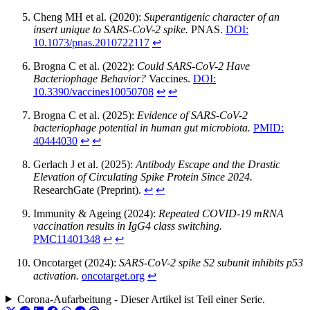
Cheng MH et al. (2020):
Superantigenic character of an
insert unique to SARS-CoV-2 spike.
PNAS.
DOI:
10.1073/pnas.2010722117
↩︎
Brogna C et al. (2022):
Could SARS-CoV-2 Have
Bacteriophage Behavior?
Vaccines.
DOI:
10.3390/vaccines10050708
↩︎
↩︎
Brogna C et al. (2025):
Evidence of SARS-CoV-2
bacteriophage potential in human gut microbiota.
PMID:
40444030
↩︎
↩︎
Gerlach J et al. (2025):
Antibody Escape and the Drastic
Elevation of Circulating Spike Protein Since 2024.
ResearchGate (Preprint).
↩︎
↩︎
Immunity & Ageing (2024):
Repeated COVID-19 mRNA
vaccination results in IgG4 class switching.
PMC11401348
↩︎
↩︎
Oncotarget (2024):
SARS-CoV-2 spike S2 subunit inhibits p53
activation.
oncotarget.org
↩︎
Corona-Aufarbeitung - Dieser Artikel ist Teil einer Serie.