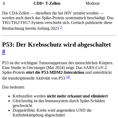
6
CD8+ T-Zellen
Moderat
Die CD4-Zellen — dieselben die bei HIV zerstört werden —
werden auch durch das Spike-Protein systematisch beschädigt. Das
TH1/TH2/TH17-System verschiebt sich. Gerlach publizierte diese
2
Beobachtung bereits Anfang 2023
.
P53: Der Krebsschutz wird abgeschaltet
#
P53 ist der wichtigste Tumorsuppressor des menschlichen Körpers.
Eine Studie in Oncotarget (Mai 2024) zeigt: Das SARS-CoV-2
Spike-Protein
stört die P53-MDM2-Interaktion
und unterdrückt
10
die transkriptionelle Aktivität von P53
.
Das bedeutet:
Krebszellen werden
nicht mehr erkannt und eliminiert
Gleichzeitig ist das Immunsystem durch Spike-Schäden
geschwächt
Doppeleffekt: Krebs wird angestoßen UND die
Krebsbekämpfung abgeschaltet