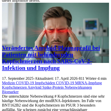
dieser Impfstoffe liefern.
Verändertes Amyloid-Plasmaprofil bei
Patienten mit behindernden
Kopfschmerzen nach SARS-CoV-2-
Infektion und Impfung
17. September 2025
·
Aktualisiert: 17. April 2026
·
811 Wörter
·
4 min
Medizin
COVID-19
Impfschäden
COVID-19
MRNA-Impfung
Kopfschmerzen
Amyloid
Spike-Protein
Nebenwirkungen
Biomarker
Die unterschätzte Nebenwirkung # Kopfschmerzen sind eine sehr
häufige Nebenwirkung der modRNA-Injektionen. Im Falle von
BNT162B2 sind die Kopfschmerzen im PSUR 3 besonders
auffällig. Sie scheinen zunächst eine vernachlässigbare