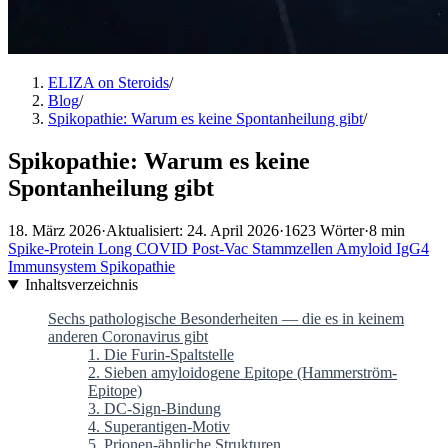
ELIZA on Steroids
/
Blog
/
Spikopathie: Warum es keine Spontanheilung gibt
/
Spikopathie: Warum es keine
Spontanheilung gibt
18. März 2026
·
Aktualisiert: 24. April 2026
·
1623 Wörter
·
8 min
Spike-Protein
Long COVID
Post-Vac
Stammzellen
Amyloid
IgG4
Immunsystem
Spikopathie
Inhaltsverzeichnis
Sechs pathologische Besonderheiten — die es in keinem
anderen Coronavirus gibt
1. Die Furin-Spaltstelle
2. Sieben amyloidogene Epitope (Hammerström-
Epitope)
3. DC-Sign-Bindung
4. Superantigen-Motiv
5. Prionen-ähnliche Strukturen