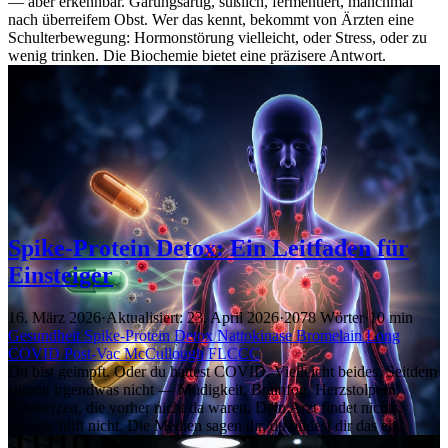
— aber erkennbar. Gärungsartig, süßlich, fermentiert, manchmal
nach überreifem Obst. Wer das kennt, bekommt von Ärzten eine
Schulterbewegung: Hormonstörung vielleicht, oder Stress, oder zu
wenig trinken. Die Biochemie bietet eine präzisere Antwort.
Spike-Protein Detox: Ein Leitfaden für
Einsteiger
16. März 2026
·
Aktualisiert: 23. April 2026
·
2078 Wörter
·
10 min
Gesundheit
Spike-Protein
Detox
Nattokinase
Bromelain
Long
COVID
Post-Vac
McCullough
FLCCC
Du bist geimpft. Oder du hattest COVID. Vielleicht beides. Seitdem
stimmt irgendwas nicht — Müdigkeit, Brainfog, Herzstolpern,
Schmerzen, die vorher nicht da waren. Dein Arzt findet nichts.
Google hilft nicht. Die Medien sagen dir, du bildest dir das ein.