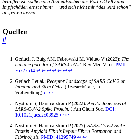
betroffen ist, sollte einen Arzt aufsuchen der Post-COVID und
Impfschäden ernst nimmt — und sich nicht mit “das wird schon”
abspeisen lassen.
Quellen
#
Gerlach J, Baig AM, Fabrowski M, Viduto V (2023):
The
immune paradox of SARS-CoV-2.
Rev Med Virol.
PMID:
36727514
↩︎
↩︎
↩︎
↩︎
↩︎
↩︎
↩︎
Gerlach J et al.:
Receptor Landscape of SARS-CoV-2 on
Immune and Stem Cells.
(ResearchGate, in
Vorbereitung)
↩︎
↩︎
Nyström S, Hammarström P (2022):
Amyloidogenesis of
SARS-CoV-2 Spike Protein.
J Am Chem Soc.
DOI:
10.1021/jacs.2c03925
↩︎
↩︎
Nyström S, Hammarström P (2025):
SARS-CoV-2 Spike
Protein Amyloid Fibrils Impair Fibrin Formation and
Fibrinolysis.
PMID: 41295749
↩︎
↩︎