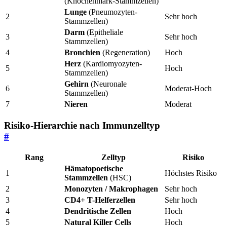
(Knochenmark-Stammzellen)
Lunge
(Pneumozyten-
2
Sehr hoch
Stammzellen)
Darm
(Epitheliale
3
Sehr hoch
Stammzellen)
4
Bronchien
(Regeneration)
Hoch
Herz
(Kardiomyozyten-
5
Hoch
Stammzellen)
Gehirn
(Neuronale
6
Moderat-Hoch
Stammzellen)
7
Nieren
Moderat
Risiko-Hierarchie nach Immunzelltyp
#
Rang
Zelltyp
Risiko
Hämatopoetische
1
Höchstes Risiko
Stammzellen
(HSC)
2
Monozyten / Makrophagen
Sehr hoch
3
CD4+ T-Helferzellen
Sehr hoch
4
Dendritische Zellen
Hoch
5
Natural Killer Cells
Hoch