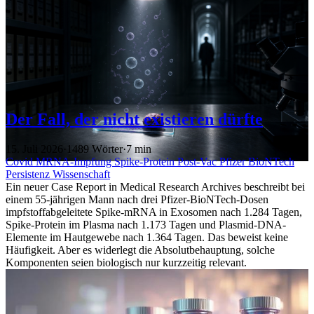
Der Fall, der nicht existieren dürfte
15. Juli 2026
·
1489 Wörter
·
7 min
Covid
MRNA-Impfung
Spike-Protein
Post-Vac
Pfizer
BioNTech
Persistenz
Wissenschaft
Ein neuer Case Report in Medical Research Archives beschreibt bei
einem 55-jährigen Mann nach drei Pfizer-BioNTech-Dosen
impfstoffabgeleitete Spike-mRNA in Exosomen nach 1.284 Tagen,
Spike-Protein im Plasma nach 1.173 Tagen und Plasmid-DNA-
Elemente im Hautgewebe nach 1.364 Tagen. Das beweist keine
Häufigkeit. Aber es widerlegt die Absolutbehauptung, solche
Komponenten seien biologisch nur kurzzeitig relevant.