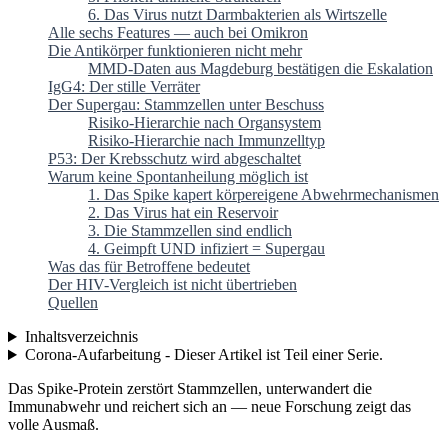
6. Das Virus nutzt Darmbakterien als Wirtszelle
Alle sechs Features — auch bei Omikron
Die Antikörper funktionieren nicht mehr
MMD-Daten aus Magdeburg bestätigen die Eskalation
IgG4: Der stille Verräter
Der Supergau: Stammzellen unter Beschuss
Risiko-Hierarchie nach Organsystem
Risiko-Hierarchie nach Immunzelltyp
P53: Der Krebsschutz wird abgeschaltet
Warum keine Spontanheilung möglich ist
1. Das Spike kapert körpereigene Abwehrmechanismen
2. Das Virus hat ein Reservoir
3. Die Stammzellen sind endlich
4. Geimpft UND infiziert = Supergau
Was das für Betroffene bedeutet
Der HIV-Vergleich ist nicht übertrieben
Quellen
Inhaltsverzeichnis
Corona-Aufarbeitung - Dieser Artikel ist Teil einer Serie.
Das Spike-Protein zerstört Stammzellen, unterwandert die
Immunabwehr und reichert sich an — neue Forschung zeigt das
volle Ausmaß.