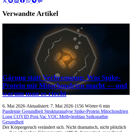
Verwandte Artikel
Gärung statt Verbrennung: Was Spike-
Protein mit Mitochondrien macht — und
warum man es riecht
6. Mai 2026
·
Aktualisiert: 7. Mai 2026
·
1156 Wörter
·
6 min
Pandemie
Gesundheit
Strukturanalyse
Spike-Protein
Mitochondrien
Long COVID
Post-Vac
VOC
Methylenblau
Spikopathie
Gesundheit
Der Körpergeruch verändert sich. Nicht dramatisch, nicht plötzlich