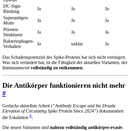
DC-Sign-
Ja
Ja
Ja
Bindung
Superantigen-
Ja
Ja
Ja
Motiv
Prionen-
Ja
Ja
Ja
Strukturen
Bakteriophagen-
Ja
unklar
Ja
Verhalten
Das Schadenspotenzial des Spike-Proteins hat sich nicht verringert.
Was sich verändert hat, ist die Fähigkeit der aktuellen Varianten, der
Immunantwort
vollständig zu entkommen
.
Die Antikörper funktionieren nicht mehr
#
Gerlachs aktuellste Arbeit (
“Antibody Escape and the Drastic
Elevation of Circulating Spike Protein Since 2024”
) dokumentiert
8
die Eskalation
:
Die neuen Varianten sind
nahezu vollständig antikörper-evasiv
.