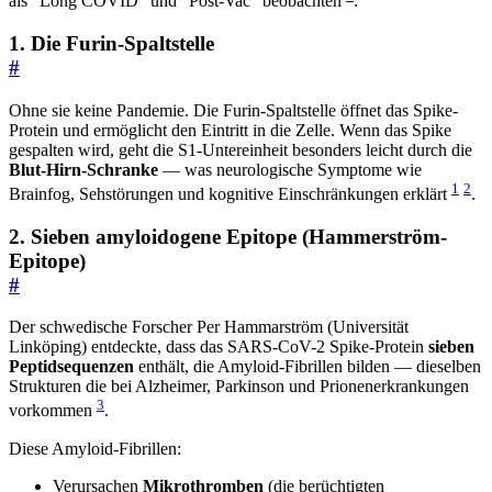
als “Long COVID” und “Post-Vac” beobachten
:
1. Die Furin-Spaltstelle
#
Ohne sie keine Pandemie. Die Furin-Spaltstelle öffnet das Spike-
Protein und ermöglicht den Eintritt in die Zelle. Wenn das Spike
gespalten wird, geht die S1-Untereinheit besonders leicht durch die
Blut-Hirn-Schranke
— was neurologische Symptome wie
1
2
Brainfog, Sehstörungen und kognitive Einschränkungen erklärt
.
2. Sieben amyloidogene Epitope (Hammerström-
Epitope)
#
Der schwedische Forscher Per Hammarström (Universität
Linköping) entdeckte, dass das SARS-CoV-2 Spike-Protein
sieben
Peptidsequenzen
enthält, die Amyloid-Fibrillen bilden — dieselben
Strukturen die bei Alzheimer, Parkinson und Prionenerkrankungen
3
vorkommen
.
Diese Amyloid-Fibrillen:
Verursachen
Mikrothromben
(die berüchtigten