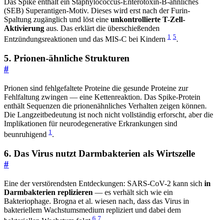
Das Spike enthält ein Staphylococcus-Enterotoxin-B-ähnliches
(SEB) Superantigen-Motiv. Dieses wird erst nach der Furin-
Spaltung zugänglich und löst eine
unkontrollierte T-Zell-
Aktivierung
aus. Das erklärt die überschießenden
1
5
Entzündungsreaktionen und das MIS-C bei Kindern
.
5. Prionen-ähnliche Strukturen
#
Prionen sind fehlgefaltete Proteine die gesunde Proteine zur
Fehlfaltung zwingen — eine Kettenreaktion. Das Spike-Protein
enthält Sequenzen die prionenähnliches Verhalten zeigen können.
Die Langzeitbedeutung ist noch nicht vollständig erforscht, aber die
Implikationen für neurodegenerative Erkrankungen sind
1
beunruhigend
.
6. Das Virus nutzt Darmbakterien als Wirtszelle
#
Eine der verstörendsten Entdeckungen: SARS-CoV-2 kann sich
in
Darmbakterien replizieren
— es verhält sich wie ein
Bakteriophage. Brogna et al. wiesen nach, dass das Virus in
bakteriellem Wachstumsmedium repliziert und dabei dem
6
7