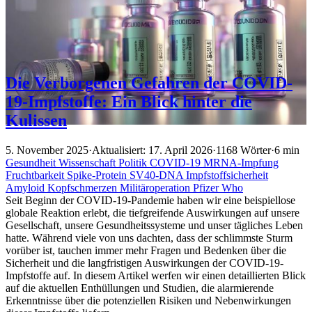
Die Verborgenen Gefahren der COVID-
19-Impfstoffe: Ein Blick hinter die
Kulissen
5. November 2025
·
Aktualisiert: 17. April 2026
·
1168 Wörter
·
6 min
Gesundheit
Wissenschaft
Politik
COVID-19
MRNA-Impfung
Fruchtbarkeit
Spike-Protein
SV40-DNA
Impfstoffsicherheit
Amyloid
Kopfschmerzen
Militäroperation
Pfizer
Who
Seit Beginn der COVID-19-Pandemie haben wir eine beispiellose
globale Reaktion erlebt, die tiefgreifende Auswirkungen auf unsere
Gesellschaft, unsere Gesundheitssysteme und unser tägliches Leben
hatte. Während viele von uns dachten, dass der schlimmste Sturm
vorüber ist, tauchen immer mehr Fragen und Bedenken über die
Sicherheit und die langfristigen Auswirkungen der COVID-19-
Impfstoffe auf. In diesem Artikel werfen wir einen detaillierten Blick
auf die aktuellen Enthüllungen und Studien, die alarmierende
Erkenntnisse über die potenziellen Risiken und Nebenwirkungen