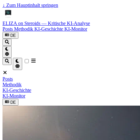
↓
Zum Hauptinhalt springen
ELIZA on Steroids — Kritische KI-Analyse
Posts
Methodik
KI-Geschichte
KI-Monitor
DE
Posts
Methodik
KI-Geschichte
KI-Monitor
DE