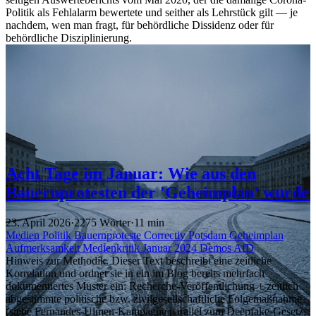
Politik als Fehlalarm bewertete und seither als Lehrstück gilt — je
nachdem, wen man fragt, für behördliche Dissidenz oder für
behördliche Disziplinierung.
Acht Tage im Januar: Wie aus den
Bauernprotesten der 'Geheimplan' wurde
23. April 2026
·
2275 Wörter
·
11 min
Medien
Politik
Bauernproteste
Correctiv
Potsdam
Geheimplan
Aufmerksamkeit
Medienkritik
Januar 2024
Demos
AfD
Hinweis zur Methodik. Dieser Text beschreibt eine zeitliche
Korrelation und ordnet sie in ein im Blog bereits mehrfach
dokumentiertes Muster ein: Recherche-Veröffentlichung + zeitlich
abgestimmte politische bzw. zivilgesellschaftliche Folgemaßnahme
(siehe Fernandes-Ulmen-Kampagne parallel zum Deepfake-Gesetz,