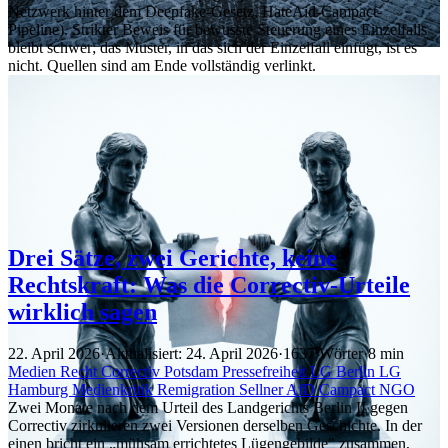
Netzwerk hinter dem Deepfake-Gesetz, HateAid-Campact-
Pipeline). Strikter Beweis für bewusste Steuerung eines Einzelfalls
bleibt schwer; das Muster, in das sich der Einzelfall einfügt, ist es
nicht. Quellen sind am Ende vollständig verlinkt.
Drei Sätze, zwei Gerichte, keine
Rechtskraft: Was die Correctiv-Urteile
wirklich sagen
22. April 2026
·
Aktualisiert: 24. April 2026
·
1637 Wörter
·
8 min
Medien
Recht
Correctiv
Potsdam
Pressefreiheit
LG Berlin
LG
Hamburg
Medienkritik
Remigration
Sellner
AfD
Campact
NGO
Zwei Monate nach dem Urteil des Landgerichts Berlin II gegen
Correctiv zirkulieren zwei Versionen derselben Geschichte. In der
einen bricht ein „mühsam errichtetes Lügengebilde" zusammen,