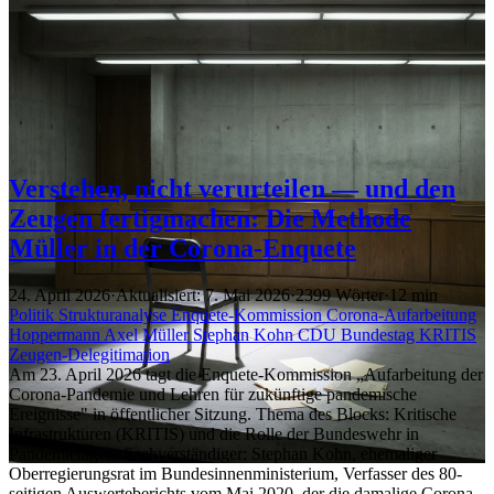
Verstehen, nicht verurteilen — und den
Zeugen fertigmachen: Die Methode
Müller in der Corona-Enquete
24. April 2026
·
Aktualisiert: 7. Mai 2026
·
2399 Wörter
·
12 min
Politik
Strukturanalyse
Enquete-Kommission
Corona-Aufarbeitung
Hoppermann
Axel Müller
Stephan Kohn
CDU
Bundestag
KRITIS
Zeugen-Delegitimation
Am 23. April 2026 tagt die Enquete-Kommission „Aufarbeitung der
Corona-Pandemie und Lehren für zukünftige pandemische
Ereignisse" in öffentlicher Sitzung. Thema des Blocks: Kritische
Infrastrukturen (KRITIS) und die Rolle der Bundeswehr in
Pandemielagen. Sachverständiger: Stephan Kohn, ehemaliger
Oberregierungsrat im Bundesinnenministerium, Verfasser des 80-
seitigen Auswerteberichts vom Mai 2020, der die damalige Corona-