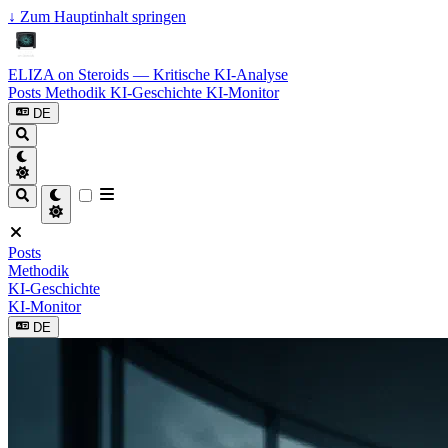
↓
Zum Hauptinhalt springen
ELIZA on Steroids — Kritische KI-Analyse
Posts
Methodik
KI-Geschichte
KI-Monitor
DE
Posts
Methodik
KI-Geschichte
KI-Monitor
DE