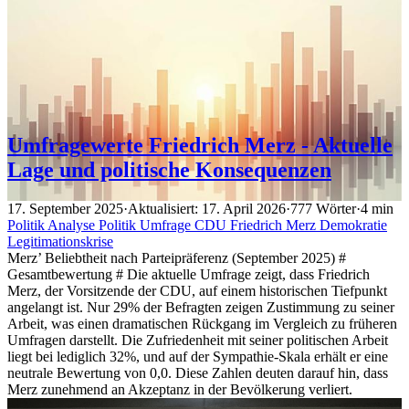
Umfragewerte Friedrich Merz - Aktuelle
Lage und politische Konsequenzen
17. September 2025
·
Aktualisiert: 17. April 2026
·
777 Wörter
·
4 min
Politik
Analyse
Politik
Umfrage
CDU
Friedrich Merz
Demokratie
Legitimationskrise
Merz’ Beliebtheit nach Parteipräferenz (September 2025) #
Gesamtbewertung # Die aktuelle Umfrage zeigt, dass Friedrich
Merz, der Vorsitzende der CDU, auf einem historischen Tiefpunkt
angelangt ist. Nur 29% der Befragten zeigen Zustimmung zu seiner
Arbeit, was einen dramatischen Rückgang im Vergleich zu früheren
Umfragen darstellt. Die Zufriedenheit mit seiner politischen Arbeit
liegt bei lediglich 32%, und auf der Sympathie-Skala erhält er eine
neutrale Bewertung von 0,0. Diese Zahlen deuten darauf hin, dass
Merz zunehmend an Akzeptanz in der Bevölkerung verliert.