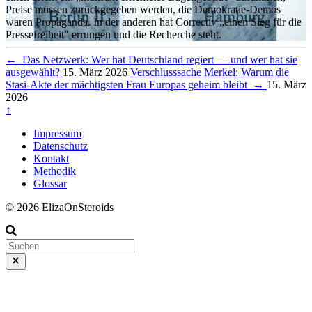
Preise müssen zurückgegeben werden, die Demokratie-Demos
waren Propaganda. In der anderen hat Correctiv „einen Sieg für die
Pressefreiheit" errungen und die Recherche steht.
←
Das Netzwerk: Wer hat Deutschland regiert — und wer hat sie
ausgewählt?
15. März 2026
Verschlusssache Merkel: Warum die
Stasi-Akte der mächtigsten Frau Europas geheim bleibt
→
15. März
2026
↑
Impressum
Datenschutz
Kontakt
Methodik
Glossar
© 2026 ElizaOnSteroids