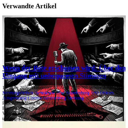
Verwandte Artikel
Wenn der Bote erschossen wird: Über den
Umgang mit unbequemen Stimmen
15. März 2026
·
Aktualisiert: 17. April 2026
·
701 Wörter
·
4 min
Meinungsfreiheit
Demokratie
Paul Brandenburg
AfD
Diskurs
Ausgrenzung
Corona
Aufarbeitung
Meinung
Paul Brandenburg ist Arzt, lebt im Exil, hat rund 90 laufende
Ermittlungsverfahren gegen sich, kämpft seit Jahren gegen den
Versuch der Ärztekammer, ihm die Approbation zu entziehen —
und sagt Dinge, die viele nicht hören wollen.