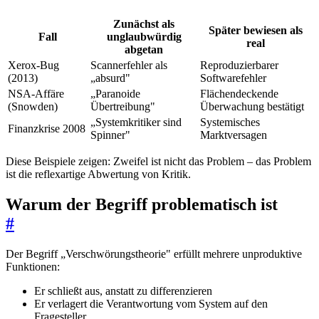
Zunächst als
Später bewiesen als
Fall
unglaubwürdig
real
abgetan
Xerox-Bug
Scannerfehler als
Reproduzierbarer
(2013)
„absurd"
Softwarefehler
NSA-Affäre
„Paranoide
Flächendeckende
(Snowden)
Übertreibung"
Überwachung bestätigt
„Systemkritiker sind
Systemisches
Finanzkrise 2008
Spinner"
Marktversagen
Diese Beispiele zeigen: Zweifel ist nicht das Problem – das Problem
ist die reflexartige Abwertung von Kritik.
Warum der Begriff problematisch ist
#
Der Begriff „Verschwörungstheorie" erfüllt mehrere unproduktive
Funktionen:
Er schließt aus, anstatt zu differenzieren
Er verlagert die Verantwortung vom System auf den
Fragesteller