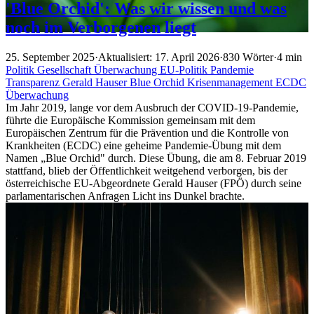
'Blue Orchid': Was wir wissen und was
noch im Verborgenen liegt
25. September 2025
·
Aktualisiert: 17. April 2026
·
830 Wörter
·
4 min
Politik
Gesellschaft
Überwachung
EU-Politik
Pandemie
Transparenz
Gerald Hauser
Blue Orchid
Krisenmanagement
ECDC
Überwachung
Im Jahr 2019, lange vor dem Ausbruch der COVID-19-Pandemie,
führte die Europäische Kommission gemeinsam mit dem
Europäischen Zentrum für die Prävention und die Kontrolle von
Krankheiten (ECDC) eine geheime Pandemie-Übung mit dem
Namen „Blue Orchid" durch. Diese Übung, die am 8. Februar 2019
stattfand, blieb der Öffentlichkeit weitgehend verborgen, bis der
österreichische EU-Abgeordnete Gerald Hauser (FPÖ) durch seine
parlamentarischen Anfragen Licht ins Dunkel brachte.