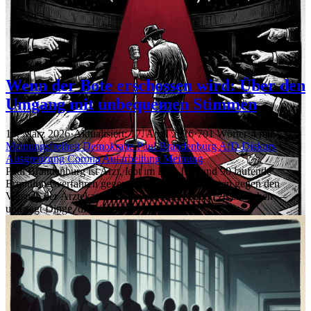
Wenn der Bote erschossen wird: Über den
Umgang mit unbequemen Stimmen
15. März 2026
·
Aktualisiert: 17. April 2026
·
701 Wörter
·
4 min
Meinungsfreiheit
Demokratie
Paul Brandenburg
AfD
Diskurs
Ausgrenzung
Corona
Aufarbeitung
Meinung
Paul Brandenburg ist Arzt, lebt im Exil, hat rund 90 laufende
Ermittlungsverfahren gegen sich, kämpft seit Jahren gegen den
Versuch der Ärztekammer, ihm die Approbation zu entziehen —
und sagt Dinge, die viele nicht hören wollen.