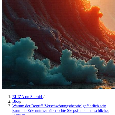
ELIZA on Steroids
/
Blog
/
Warum der Begriff 'Verschwörungstheorie' gefährlich sein
kann – 9 Erkenntnisse über echte Skepsis und menschliches