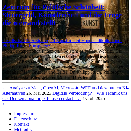
Zentrum für Politische Schönheit:
Steuergeld, Kunstfreiheit und die Frage
die niemand stellt
23. März 2026
·
Aktualisiert: 8. April 2026
·
816 Wörter
·
4 min
Gesellschaft
ZPS
Steuergeld
Kunstfreiheit
Hauptstadtkulturfonds
Philipp Ruch
Transparenz
“Von Privatpersonen finanziert.” So steht es auf der Website. Die
Bundestagsdrucksache 19/1426 erzählt eine andere Geschichte. #
Was das ZPS sagt # Das Zentrum für Politische Schönheit (ZPS)
beschreibt sich selbst als “Sturmtruppe zur Errichtung moralischer
Schönheit” [1]. Gründer und Leiter: Dr. Philipp Ruch, Philosoph
und Aktionskünstler, geboren 1981 in Dresden [2].
←
Analyse zu Meta, OpenAI, Microsoft, WEF und dezentralen KI-
Alternativen
26. Mai 2025
Digitale Verblödung? – Wie Technik uns
das Denken abnahm | 7 Phasen erklärt
→
19. Juli 2025
↑
Impressum
Datenschutz
Kontakt
Methodik