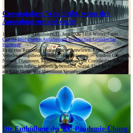
Coronajahre: Was bleibt, wenn der
Ausnahmezustand endet
11. März 2026
·
Aktualisiert: 11. Juni 2026
·
1418 Wörter
·
7 min
Corona
Impfschäden
Aufarbeitung
Gesellschaft
Grundrechte
Pandemie
Es ist eine Reportage ohne einfache Antworten. Keine
Verschwörungstheorien, keine Verharmlosung — sondern Gesichter,
Namen, Diagnosen. Menschen, die durch die Coronajahre Schaden
genommen haben: körperlich, beruflich, sozial. Und die Frage, die
am Ende bleibt: Wer übernimmt Verantwortung?
Die Enthüllung der EU-Pandemie-Übung