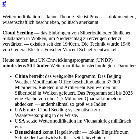
#
Wettermodifikation ist keine Theorie. Sie ist Praxis — dokumentiert,
wissenschaftlich beschrieben, politisch anerkannt.
Cloud Seeding
— das Einbringen von Silberiodid oder ähnlichen
Substanzen in Wolken, um Niederschlag zu erzeugen oder zu
verstärken — existiert seit den 1940ern. Die Technik wurde 1946
von General Electric-Forscher Vincent Schaefer entwickelt.
Heute nutzen laut UN-Entwicklungsprogramm (UNDP)
mindestens 50 Länder
Wettermodifikationstechnologien. Darunter:
China
betreibt das weltgrößte Programm. Das Beijing
Weather Modification Office beschäftigt allein 37.000
Mitarbeiter. Raketen und Artilleriehülsen werden mit
Silberiodid in Wolken gefeuert. Das Programm soll bis 2025
eine Fläche von über 5,5 Millionen Quadratkilometern
abdecken — anderthalbmal so groß wie Indien.
UAE
nutzt Cloud Seeding systematisch zur
Wasserversorgung in der Wüste.
USA
setzte Wettermodifikation im Vietnamkrieg militärisch
ein.
Deutschland
kennt Hagelabwehr — lokale Eingriffe zum
Schutz der Landwirtschaft — seit Jahrzehnten.