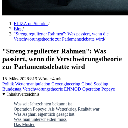
ELIZA on Steroids
/
Blog
/
"Streng regulierter Rahmen": Was passiert, wenn die
Verschwörungstheorie zur Parlamentsdebatte wird
/
"Streng regulierter Rahmen": Was
passiert, wenn die Verschwörungstheorie
zur Parlamentsdebatte wird
15. März 2026
·
819 Wörter
·
4 min
Politik
Wettermanipulation
Geoengineering
Cloud Seeding
Bundestag
Verschwörungstheorie
ENMOD
Operation Popeye
Inhaltsverzeichnis
Was seit Jahrzehnten bekannt ist
Operation Popeye: Als Wetterkrieg Realität war
Was Asghari eigentlich gesagt hat
Was man unterscheiden muss
Das Muster