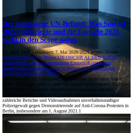
Der vergessene UN-Befund: Was Spiegel
2022 publizierte und die Enquete 2025
nicht in den Scope nahm
25. April 2026
·
Aktualisiert: 7. Mai 2026
·
2024 Wörter
·
10 min
Medien
Politik
Recht
Melzer
UN
OHCHR
AL DEU 6/2021
Polizeigewalt
Corona-Aufarbeitung
Enquete-Kommission
Hoppermann
Versammlungsrecht
Spiegel
BfV
Medienkritik
Bundestag
Drucksache 21/562
Vier Stationen, ein Datenpunkt, der zwischen ihnen ohne Anker
bleibt. 26. August 2021 — Der UN-Sonderberichterstatter für Folter,
Nils Melzer, schickt eine offizielle Communication mit dem
Aktenzeichen AL DEU 6/2021 an die Bundesregierung. Anlass:
zahlreiche Berichte und Videoaufnahmen unverhältnismäßiger
Polizeigewalt gegen Demonstrierende auf Anti-Corona-Protesten in
Berlin, insbesondere am 1. August 2021.1