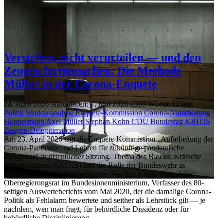
Verstehen, nicht verurteilen — und den
Zeugen fertigmachen: Die Methode
Müller in der Corona-Enquete
24. April 2026
·
Aktualisiert: 7. Mai 2026
·
2399 Wörter
·
12 min
Politik
Strukturanalyse
Enquete-Kommission
Corona-Aufarbeitung
Hoppermann
Axel Müller
Stephan Kohn
CDU
Bundestag
KRITIS
Zeugen-Delegitimation
Am 23. April 2026 tagt die Enquete-Kommission „Aufarbeitung der
Corona-Pandemie und Lehren für zukünftige pandemische
Ereignisse" in öffentlicher Sitzung. Thema des Blocks: Kritische
Infrastrukturen (KRITIS) und die Rolle der Bundeswehr in
Pandemielagen. Sachverständiger: Stephan Kohn, ehemaliger
Oberregierungsrat im Bundesinnenministerium, Verfasser des 80-
seitigen Auswerteberichts vom Mai 2020, der die damalige Corona-
Politik als Fehlalarm bewertete und seither als Lehrstück gilt — je
nachdem, wen man fragt, für behördliche Dissidenz oder für
behördliche Disziplinierung.