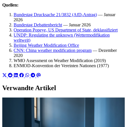
Quellen:
Bundestag Drucksache 21/3832 (AfD-Antrag)
— Januar
2026
Bundestag Debattenbericht
— Januar 2026
Operation Popeye, US Department of State, deklassifiziert
UNDP: Regulating the unknown (Wettermodifikation
weltweit)
Beijing Weather Modification Office
CNN: China weather modification program
— Dezember
2020
WMO Assessment on Weather Modification (2019)
ENMOD-Konvention der Vereinten Nationen (1977)
Verwandte Artikel