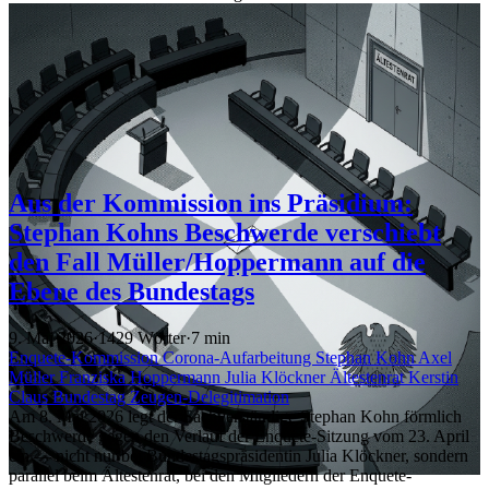
Aus der Kommission ins Präsidium:
Stephan Kohns Beschwerde verschiebt
den Fall Müller/Hoppermann auf die
Ebene des Bundestags
9. Mai 2026
·
1429 Wörter
·
7 min
Enquete-Kommission
Corona-Aufarbeitung
Stephan Kohn
Axel
Müller
Franziska Hoppermann
Julia Klöckner
Ältestenrat
Kerstin
Claus
Bundestag
Zeugen-Delegitimation
Am 8. Mai 2026 legt der Sachverständige Stephan Kohn förmlich
Beschwerde gegen den Verlauf der Enquete-Sitzung vom 23. April
ein — nicht nur bei Bundestagspräsidentin Julia Klöckner, sondern
parallel beim Ältestenrat, bei den Mitgliedern der Enquete-