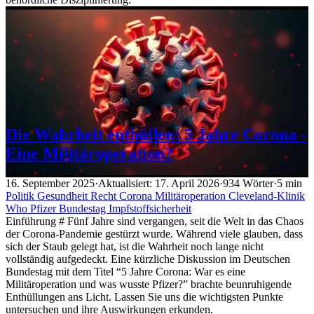
Die Wahrheit enthüllen: 5 Jahre Corona -
Eine Militäroperation?
16. September 2025
·
Aktualisiert: 17. April 2026
·
934 Wörter
·
5 min
Politik
Gesundheit
Recht
Corona
Militäroperation
Cleveland-Klinik
Who
Pfizer
Bundestag
Impfstoffsicherheit
Einführung # Fünf Jahre sind vergangen, seit die Welt in das Chaos
der Corona-Pandemie gestürzt wurde. Während viele glauben, dass
sich der Staub gelegt hat, ist die Wahrheit noch lange nicht
vollständig aufgedeckt. Eine kürzliche Diskussion im Deutschen
Bundestag mit dem Titel “5 Jahre Corona: War es eine
Militäroperation und was wusste Pfizer?” brachte beunruhigende
Enthüllungen ans Licht. Lassen Sie uns die wichtigsten Punkte
untersuchen und ihre Auswirkungen erkunden.