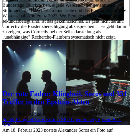
Bundestags-Drucksachen, eigene Webseiten der genannten
Stiftungen, die Correctiv-Gremienseite und das Programm der BfV-
Wissenschaftskonferenz 2023. Wo Beträge oder Funktionen nur
sekundärbelegt sind, ist das gekennzeichnet. Es geht nicht darum,
Correctiv die Existenzberechtigung abzusprechen — es geht darum
zu zeigen, was Correctiv bei der Selbstdarstellung als
„unabhängige" Recherche-Plattform systematisch nicht zeigt.
Der rote Faden: Klingbeil, Soros und 351
Treffer in den Epstein-Akten
8. April 2026
·
Aktualisiert: 17. April 2026
·
726 Wörter
·
4 min
Politik
Klingbeil
Soros
Epstein
SPD
Open Society
Epstein Files
MSC
Am 18. Februar 2023 postete Alexander Soros ein Foto auf