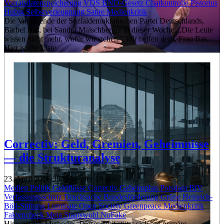
Vorratsdatenspeicherung
VDS
BND-Gesetz
Chatkontrolle
Pistorius
Hubig
Selbstverleugnung
Satire
Medienkritik
Die Vorsitzende der Sozialdemokratischen Partei Deutschlands,
Bärbel Bas, bei Sandra Maischberger in dieser Woche: „Die Leute
wissen nicht mehr, wofür wir stehen." Wir helfen gern, Frau Bas.
Hier ist die Liste.
Correctiv: Geld, Gremien, Geheimnisse
— die Strukturanalyse
23. April 2026
·
3949 Wörter
·
19 min
Medien
Politik
Geldflüsse
Correctiv
Geheimplan
Potsdam
BfV
Verfassungsschutz
Drucksache
Bundesförderung
Grüne
Heinrich-
Böll-Stiftung
Luminate
Open Society
Greenpeace
Medienkritik
Faktencheck
Meta
Staatswohl
NoFake
Hinweis zur Methodik. Dieser Text stützt sich auf primäre