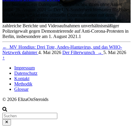
Vier Stationen, ein Datenpunkt, der zwischen ihnen ohne Anker
bleibt. 26. August 2021 — Der UN-Sonderberichterstatter für Folter,
Nils Melzer, schickt eine offizielle Communication mit dem
Aktenzeichen AL DEU 6/2021 an die Bundesregierung. Anlass:
zahlreiche Berichte und Videoaufnahmen unverhältnismäßiger
Polizeigewalt gegen Demonstrierende auf Anti-Corona-Protesten in
Berlin, insbesondere am 1. August 2021.1
←
MV Hondius: Drei Tote, Andes-Hantavirus, und das WHO-
Netzwerk dahinter
4. Mai 2026
Der Filterwunsch
→
5. Mai 2026
↑
Impressum
Datenschutz
Kontakt
Methodik
Glossar
© 2026 ElizaOnSteroids