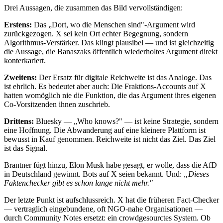
Drei Aussagen, die zusammen das Bild vervollständigen:
Erstens:
Das „Dort, wo die Menschen sind"-Argument wird
zurückgezogen. X sei kein Ort echter Begegnung, sondern
Algorithmus-Verstärker. Das klingt plausibel — und ist gleichzeitig
die Aussage, die Banaszaks öffentlich wiederholtes Argument direkt
konterkariert.
Zweitens:
Der Ersatz für digitale Reichweite ist das Analoge. Das
ist ehrlich. Es bedeutet aber auch: Die Fraktions-Accounts auf X
hatten womöglich nie die Funktion, die das Argument ihres eigenen
Co-Vorsitzenden ihnen zuschrieb.
Drittens:
Bluesky — „Who knows?" — ist keine Strategie, sondern
eine Hoffnung. Die Abwanderung auf eine kleinere Plattform ist
bewusst in Kauf genommen. Reichweite ist nicht das Ziel. Das Ziel
ist das Signal.
Brantner fügt hinzu, Elon Musk habe gesagt, er wolle, dass die AfD
in Deutschland gewinnt. Bots auf X seien bekannt. Und:
„Dieses
Faktenchecker gibt es schon lange nicht mehr."
Der letzte Punkt ist aufschlussreich. X hat die früheren Fact-Checker
— vertraglich eingebundene, oft NGO-nahe Organisationen —
durch Community Notes ersetzt: ein crowdgesourctes System. Ob