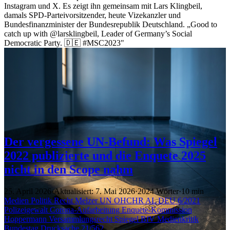
Instagram und X. Es zeigt ihn gemeinsam mit Lars Klingbeil,
damals SPD-Parteivorsitzender, heute Vizekanzler und
Bundesfinanzminister der Bundesrepublik Deutschland. „Good to
catch up with @larsklingbeil, Leader of Germany’s Social
Democratic Party. 🇩🇪 #MSC2023"
Der vergessene UN-Befund: Was Spiegel
2022 publizierte und die Enquete 2025
nicht in den Scope nahm
25. April 2026
·
Aktualisiert: 7. Mai 2026
·
2024 Wörter
·
10 min
Medien
Politik
Recht
Melzer
UN
OHCHR
AL DEU 6/2021
Polizeigewalt
Corona-Aufarbeitung
Enquete-Kommission
Hoppermann
Versammlungsrecht
Spiegel
BfV
Medienkritik
Bundestag
Drucksache 21/562