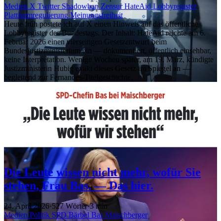
Medien
X
Twitter
Shadowban
Zensur
HateAid
Lobbyregister
Plattformregulierung
Meinungsfreiheit
Heute früh postete ich auf X einen Hinweis auf das öffentliche
Lobbyregister des Bundestags. Der Inhalt: HateAid reichte am 6.
Februar 2026 einen vierseitigen Gesetzentwurf beim
Bundesjustizministerium ein — dokumentiert, öffentlich einsehbar,
keine Interpretation. Wenige Wochen später, am 19. März, kündigte
Justizministerin Hubig exakt dieses Gesetz im Spiegel an —
begleitend zur Fernandes-Titelgeschichte.
Die Leute wissen nicht mehr, wofür Sie
stehen, Frau Bas. — Das hier.
24. April 2026
·
527 Wörter
·
3 min
Medien
Politik
SPD
Bärbel Bas
Maischberger