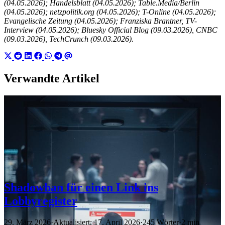
(04.05.2026); Handelsblatt (04.05.2026); Table.Media/Berlin
(04.05.2026); netzpolitik.org (04.05.2026); T-Online (04.05.2026);
Evangelische Zeitung (04.05.2026); Franziska Brantner, TV-
Interview (04.05.2026); Bluesky Official Blog (09.03.2026), CNBC
(09.03.2026), TechCrunch (09.03.2026).
Verwandte Artikel
Shadowban für einen Link ins
Lobbyregister
29. März 2026
·
Aktualisiert: 17. April 2026
·
245 Wörter
·
2 min