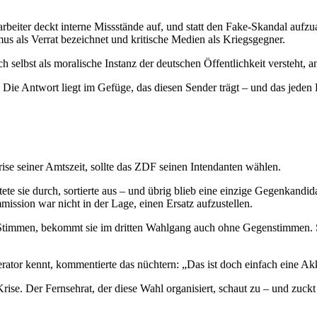
itarbeiter deckt interne Missstände auf, und statt den Fake-Skandal auf
mus als Verrat bezeichnet und kritische Medien als Kriegsgegner.
ch selbst als moralische Instanz der deutschen Öffentlichkeit versteht, 
s. Die Antwort liegt im Gefüge, das diesen Sender trägt – und das jede
ise seiner Amtszeit, sollte das ZDF seinen Intendanten wählen.
e sie durch, sortierte aus – und übrig blieb eine einzige Gegenkandidat
ission war nicht in der Lage, einen Ersatz aufzustellen.
er Stimmen, bekommt sie im dritten Wahlgang auch ohne Gegenstimmen. S
ator kennt, kommentierte das nüchtern: „Das ist doch einfach eine A
rise. Der Fernsehrat, der diese Wahl organisiert, schaut zu – und zuckt