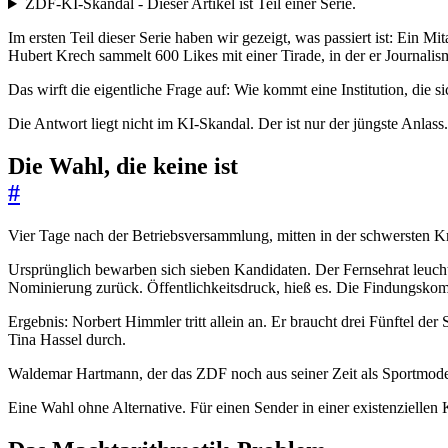
ZDF-KI-Skandal - Dieser Artikel ist Teil einer Serie.
Im ersten Teil dieser Serie haben wir gezeigt, was passiert ist: Ein M
Hubert Krech sammelt 600 Likes mit einer Tirade, in der er Journalis
Das wirft die eigentliche Frage auf: Wie kommt eine Institution, die si
Die Antwort liegt nicht im KI-Skandal. Der ist nur der jüngste Anlas
Die Wahl, die keine ist
#
Vier Tage nach der Betriebsversammlung, mitten in der schwersten Kr
Ursprünglich bewarben sich sieben Kandidaten. Der Fernsehrat leuchtet
Nominierung zurück. Öffentlichkeitsdruck, hieß es. Die Findungskomm
Ergebnis: Norbert Himmler tritt allein an. Er braucht drei Fünftel d
Tina Hassel durch.
Waldemar Hartmann, der das ZDF noch aus seiner Zeit als Sportmoder
Eine Wahl ohne Alternative. Für einen Sender in einer existenziellen K