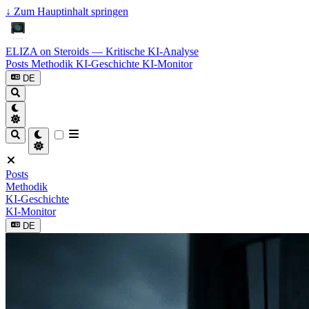
↓
Zum Hauptinhalt springen
ELIZA on Steroids — Kritische KI-Analyse
Posts
Methodik
KI-Geschichte
KI-Monitor
DE
Posts
Methodik
KI-Geschichte
KI-Monitor
DE