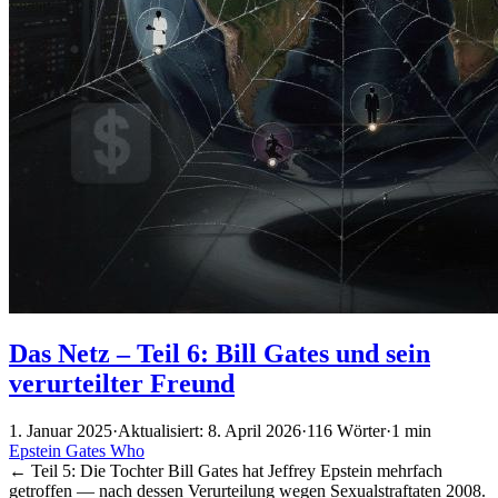
Das Netz – Teil 6: Bill Gates und sein
verurteilter Freund
1. Januar 2025
·
Aktualisiert: 8. April 2026
·
116 Wörter
·
1 min
Epstein
Gates
Who
← Teil 5: Die Tochter Bill Gates hat Jeffrey Epstein mehrfach
getroffen — nach dessen Verurteilung wegen Sexualstraftaten 2008.