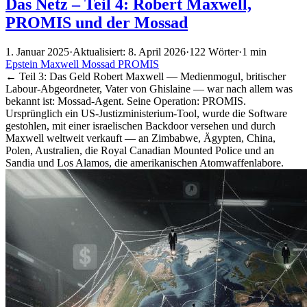
Das Netz – Teil 4: Robert Maxwell,
PROMIS und der Mossad
1. Januar 2025
·
Aktualisiert: 8. April 2026
·
122 Wörter
·
1 min
Epstein
Maxwell
Mossad
PROMIS
← Teil 3: Das Geld Robert Maxwell — Medienmogul, britischer
Labour-Abgeordneter, Vater von Ghislaine — war nach allem was
bekannt ist: Mossad-Agent. Seine Operation: PROMIS.
Ursprünglich ein US-Justizministerium-Tool, wurde die Software
gestohlen, mit einer israelischen Backdoor versehen und durch
Maxwell weltweit verkauft — an Zimbabwe, Ägypten, China,
Polen, Australien, die Royal Canadian Mounted Police und an
Sandia und Los Alamos, die amerikanischen Atomwaffenlabore.