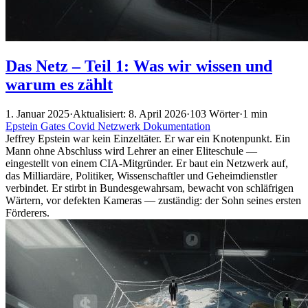
Das Netz – Teil 1: Was wir wissen und
warum es zählt
1. Januar 2025
·
Aktualisiert: 8. April 2026
·
103 Wörter
·
1 min
Epstein
Gates
Covid
Netzwerk
Dokumentation
Jeffrey Epstein war kein Einzeltäter. Er war ein Knotenpunkt. Ein
Mann ohne Abschluss wird Lehrer an einer Eliteschule —
eingestellt von einem CIA-Mitgründer. Er baut ein Netzwerk auf,
das Milliardäre, Politiker, Wissenschaftler und Geheimdienstler
verbindet. Er stirbt in Bundesgewahrsam, bewacht von schläfrigen
Wärtern, vor defekten Kameras — zuständig: der Sohn seines ersten
Förderers.