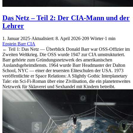
Das Netz – Teil 2: Der CIA-Mann und der
Lehrer
1. Januar 2025
·
Aktualisiert: 8. April 2026
·
209 Wörter
·
1 min
Epstein
Barr
CIA
← Teil 1: Das Netz — Überblick Donald Barr war OSS-Offizier im
Zweiten Weltkrieg. Die OSS wurde 1947 zur CIA umstrukturiert.
Barr gehörte zum Gründungsnetzwerk des amerikanischen
Auslandsgeheimdiensts. 1964 wurde Barr Headmaster der Dalton
School, NYC — einer der teuersten Eliteschulen der USA. 1973
veröffentlichte er Space Relations: A Slightly Gothic Interplanetary
Tale: ein Sci-Fi-Roman über eine Zivilisation, die ein planetenweites
Netzwerk für Sklaverei und Sexhandel mit Kindern betreibt.