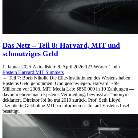
Das Netz – Teil 8: Harvard, MIT und
schmutziges Geld
1. Januar 2025
·
Aktualisiert: 8. April 2026
·
123 Wörter
·
1 min
Epstein
Harvard
MIT
Summers
← Teil 7: Boris Nikolic Die Elite-Institutionen des Westens haben
Epsteins Geld genommen. Und geschwiegen. Harvard: ~$9
Millionen vor 2008. MIT Media Lab: $850.000 in 10 Zahlungen —
davon mehrere nach Epsteins Verurteilung, bewusst als “anonym”
deklariert. Direktor Joi Ito trat 2019 zurück. Prof. Seth Lloyd
akzeptierte Geld ohne MIT zu informieren. Ito: auf Epsteins Insel
bestätigt.