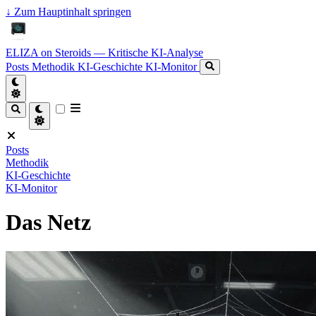
↓
Zum Hauptinhalt springen
ELIZA on Steroids — Kritische KI-Analyse
Posts
Methodik
KI-Geschichte
KI-Monitor
Posts
Methodik
KI-Geschichte
KI-Monitor
Das Netz