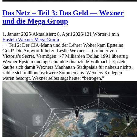
Das Netz – Teil 3: Das Geld — Wexner
und die Mega Group
1. Januar 2025
·
Aktualisiert: 8. April 2026
·
121 Wörter
·
1 min
Epstein
Wexner
Mega Group
← Teil 2: Der CIA-Mann und der Lehrer Woher kam Epsteins
Geld? Die Antwort führt zu Leslie Wexner — Gründer von
Victoria’s Secret, Vermögen: ~7 Milliarden Dollar. 1991 übertrug
Wexner Epstein uneingeschränkte finanzielle Vollmacht. Epstein
kaufte sich damit Wexners Manhattan-Stadtpalais für nahezu nichts,
zahlte sich millionenschwere Summen aus. Wexners Kollegen
waren besorgt. Wexner selbst sagt heute: “betrogen.”