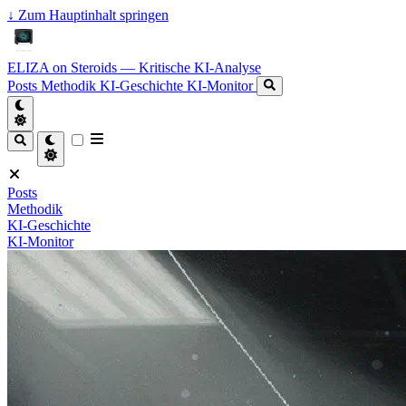
↓
Zum Hauptinhalt springen
ELIZA on Steroids — Kritische KI-Analyse
Posts
Methodik
KI-Geschichte
KI-Monitor
Posts
Methodik
KI-Geschichte
KI-Monitor