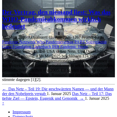
Der Vertrag, den niemand liest: Was das
WHO-Pandemieabkommen wirklich
bedeutet
18. März 2026
·
Aktualisiert: 11. Juni 2026
·
1267 Wörter
·
6 min
Pandemie
Netzwerk
Who
Pandemievertrag
PABS
Souveränität
Gates Foundation
Lauterbach
IHR
Pandemic Treaty
124 Staaten sagten Ja. Die USA sagten Nein. Und Deutschland
zahlt die Rechnung. # Im Mai 2025 beschlossen 124 WHO-
Mitgliedstaaten in Genf ein internationales Pandemieabkommen —
das weitreichendste Gesundheitsabkommen seit den Internationalen
Gesundheitsvorschriften von 2005. Elf Staaten enthielten sich,
darunter Italien, Polen, Israel, Russland und der Iran. Kein Staat
stimmte dagegen [1][2].
←
Das Netz – Teil 19: Die geschwärzten Namen — und der Mann
der den Nobelpreis vergab
1. Januar 2025
Das Netz – Teil 17: Das
tiefste Ziel — Epstein, Eugenik und Genomik
→
1. Januar 2025
↑
Impressum
Datenschutz