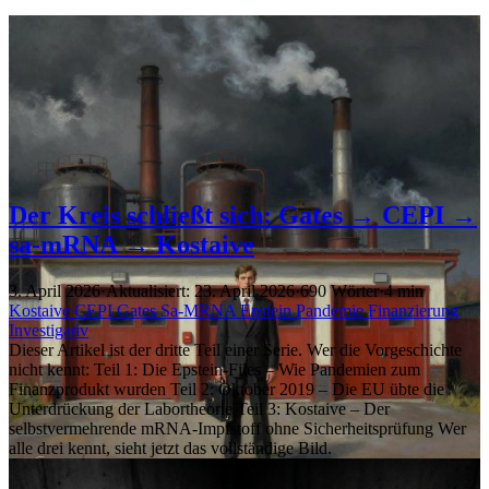
Der Kreis schließt sich: Gates → CEPI →
sa-mRNA → Kostaive
3. April 2026
·
Aktualisiert: 23. April 2026
·
690 Wörter
·
4 min
Kostaive
CEPI
Gates
Sa-MRNA
Epstein
Pandemie
Finanzierung
Investigativ
Dieser Artikel ist der dritte Teil einer Serie. Wer die Vorgeschichte
nicht kennt: Teil 1: Die Epstein-Files – Wie Pandemien zum
Finanzprodukt wurden Teil 2: Oktober 2019 – Die EU übte die
Unterdrückung der Labortheorie Teil 3: Kostaive – Der
selbstvermehrende mRNA-Impfstoff ohne Sicherheitsprüfung Wer
alle drei kennt, sieht jetzt das vollständige Bild.