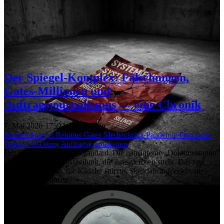
Der Spiegel-Komplex: Fälschungen,
Gates-Millionen und
Auftragsjournalismus — eine Chronik
7. Mai 2026
·
1759 Wörter
·
9 min
Medien
Spiegel
Relotius
Gates
Medienkritik
Pandemie
Fernandes
Weber
Fälschung
Auftragsjournalismus
Der Spiegel gilt als Goldstandard. Die hausinterne „Dokumentation"
als Faktenchecking-Abteilung, die ihresgleichen sucht. Das rote
Heft als Institution, die Kanzler stürzte, Skandale aufdeckte, die
Demokratie schützte.