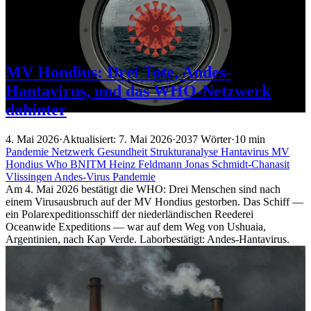
MV Hondius: Drei Tote, Andes-
Hantavirus, und das WHO-Netzwerk
dahinter
4. Mai 2026
·
Aktualisiert: 7. Mai 2026
·
2037 Wörter
·
10 min
Pandemie
Netzwerk
Gesundheit
Strukturanalyse
Hantavirus
MV
Hondius
Who
BNITM
Heinz Feldmann
Jonas Schmidt-Chanasit
Vlissingen
Andes-Virus
Pandemie
Am 4. Mai 2026 bestätigt die WHO: Drei Menschen sind nach
einem Virusausbruch auf der MV Hondius gestorben. Das Schiff —
ein Polarexpeditionsschiff der niederländischen Reederei
Oceanwide Expeditions — war auf dem Weg von Ushuaia,
Argentinien, nach Kap Verde. Laborbestätigt: Andes-Hantavirus.