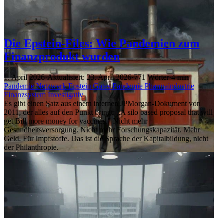
Die Epstein-Files: Wie Pandemien zum
Finanzprodukt wurden
1. April 2026
·
Aktualisiert: 23. April 2026
·
771 Wörter
·
4 min
Pandemie
Netzwerk
Epstein
Gates
Pandemie
Pharmaindustrie
Finanzsystem
Investigativ
Es gibt einen Satz aus einem internen JPMorgan-Dokument von
2011, der alles auf den Punkt bringt: „A silo based proposal that will
get Bill more money for vaccines." Nicht mehr
Gesundheitsversorgung. Nicht mehr Forschungskapazität. Mehr
Geld. Für Impfstoffe. Das ist die Sprache der Kapitalbildung, nicht
der Philanthropie.