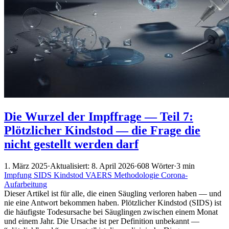
Die Wurzel der Impffrage — Teil 7:
Plötzlicher Kindstod — die Frage die
nicht gestellt werden darf
1. März 2025
·
Aktualisiert: 8. April 2026
·
608 Wörter
·
3 min
Impfung
SIDS
Kindstod
VAERS
Methodologie
Corona-
Aufarbeitung
Dieser Artikel ist für alle, die einen Säugling verloren haben — und
nie eine Antwort bekommen haben. Plötzlicher Kindstod (SIDS) ist
die häufigste Todesursache bei Säuglingen zwischen einem Monat
und einem Jahr. Die Ursache ist per Definition unbekannt —