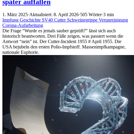
später auffallen
1. März 2025
·
Aktualisiert: 8. April 2026
·
505 Wörter
·
3 min
Impfung
Geschichte
SV40
Cutter
Schweinegrippe
Verunreinigung
Corona-Aufarbeitung
Die Frage “Wurde es jemals sauber geprüft?” lässt sich auch
historisch beantworten. Drei Fälle zeigen, was passiert wenn die
Antwort “nein” ist. Der Cutter-Incident 1955 # April 1955. Die
USA bejubeln den ersten Polio-Impfstoff. Massenimpfkampagne,
nationale Euphorie.