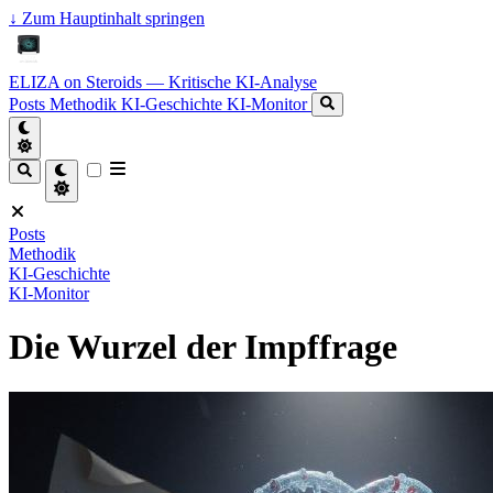
↓
Zum Hauptinhalt springen
ELIZA on Steroids — Kritische KI-Analyse
Posts
Methodik
KI-Geschichte
KI-Monitor
Posts
Methodik
KI-Geschichte
KI-Monitor
Die Wurzel der Impffrage