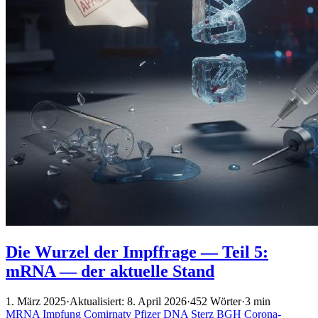
Die Wurzel der Impffrage — Teil 5:
mRNA — der aktuelle Stand
1. März 2025
·
Aktualisiert: 8. April 2026
·
452 Wörter
·
3 min
MRNA
Impfung
Comirnaty
Pfizer
DNA
Sterz
BGH
Corona-