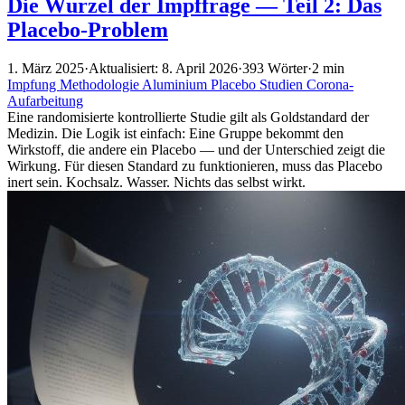
Die Wurzel der Impffrage — Teil 2: Das
Placebo-Problem
1. März 2025
·
Aktualisiert: 8. April 2026
·
393 Wörter
·
2 min
Impfung
Methodologie
Aluminium
Placebo
Studien
Corona-
Aufarbeitung
Eine randomisierte kontrollierte Studie gilt als Goldstandard der
Medizin. Die Logik ist einfach: Eine Gruppe bekommt den
Wirkstoff, die andere ein Placebo — und der Unterschied zeigt die
Wirkung. Für diesen Standard zu funktionieren, muss das Placebo
inert sein. Kochsalz. Wasser. Nichts das selbst wirkt.