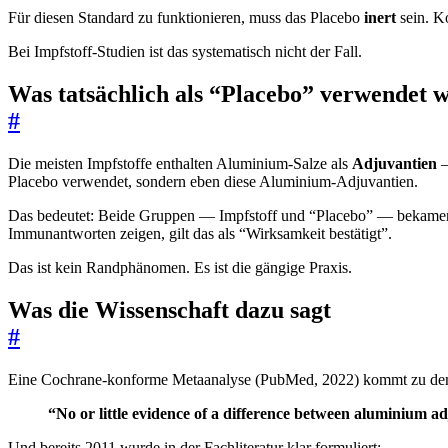
Für diesen Standard zu funktionieren, muss das Placebo
inert
sein. Ko
Bei Impfstoff-Studien ist das systematisch nicht der Fall.
Was tatsächlich als “Placebo” verwendet 
#
Die meisten Impfstoffe enthalten Aluminium-Salze als
Adjuvantien
—
Placebo verwendet, sondern eben diese Aluminium-Adjuvantien.
Das bedeutet: Beide Gruppen — Impfstoff und “Placebo” — bekamen 
Immunantworten zeigen, gilt das als “Wirksamkeit bestätigt”.
Das ist kein Randphänomen. Es ist die gängige Praxis.
Was die Wissenschaft dazu sagt
#
Eine Cochrane-konforme Metaanalyse (PubMed, 2022) kommt zu de
“No or little evidence of a difference between aluminium a
Und bereits 2011 wurde in der Fachliteratur klar formuliert: