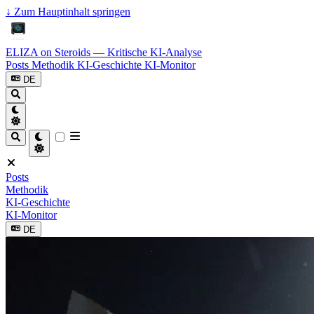
↓
Zum Hauptinhalt springen
ELIZA on Steroids — Kritische KI-Analyse
Posts
Methodik
KI-Geschichte
KI-Monitor
DE
Posts
Methodik
KI-Geschichte
KI-Monitor
DE