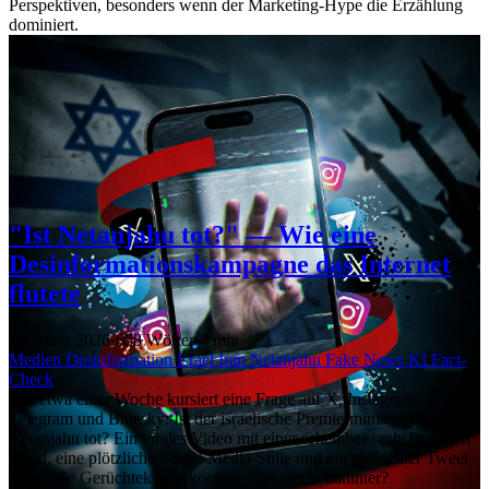
Perspektiven, besonders wenn der Marketing-Hype die Erzählung
dominiert.
"Ist Netanjahu tot?" — Wie eine
Desinformationskampagne das Internet
flutete
15. März 2026
·
658 Wörter
·
4 min
Medien
Desinformation
Israel
Iran
Netanjahu
Fake News
KI
Fact-
Check
Seit etwa einer Woche kursiert eine Frage auf X, Instagram,
Telegram und Bluesky: Ist der israelische Premierminister Benjamin
Netanjahu tot? Ein virales Video mit einer scheinbar sechsfingrigen
Hand, eine plötzliche Social-Media-Stille und ein gelöschter Tweet
ließen die Gerüchteküche kochen. Was steckt dahinter?