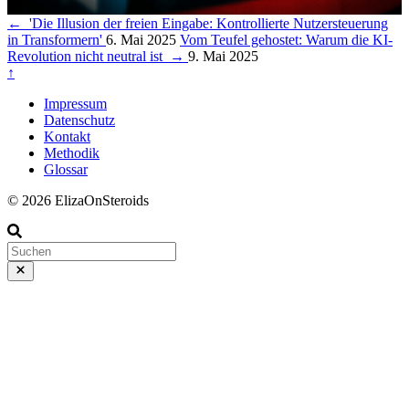
←
'Die Illusion der freien Eingabe: Kontrollierte Nutzersteuerung
in Transformern'
6. Mai 2025
Vom Teufel gehostet: Warum die KI-
Revolution nicht neutral ist
→
9. Mai 2025
↑
Impressum
Datenschutz
Kontakt
Methodik
Glossar
© 2026 ElizaOnSteroids