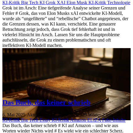
KI-Kritik
Big Tech
KI
Grok
XAI
Elon Musk
KI-Kritik
Technologie
Grok ist im Arsch: Eine tiefgreifende Analyse seiner Grenzen und
Fehler # Grok, das von Elon Musks xAI entwickelte KI-Modell,
wurde als “ungefilterte” und “rebellische” Chatbot angepriesen, der
die Grenzen dessen, was KI kann, verschiebt. Eine genauere
Betrachtung zeigt jedoch, dass Grok tief fehlerhaft ist und in
vielerlei Hinsicht im Arsch. Lassen Sie uns die Hauptprobleme
aufschlüsseln, die Grok zu einem problematischen und oft
ineffektiven KI-Modell machen.
Das Buch, das keiner schrieb
6. Mai 2025
·
Aktualisiert: 17. April 2026
·
329 Wörter
·
2 min
KI-Kritik
Big Tech
Essay
KI-Kritik
Amazon
ELIZA
Fake-Inhalte
Das Buch, das keiner schrieb # KI auf Amazon – und wie aus
Worten wieder Nichts wird # Es wirkt wie ein schlechter Scherz.