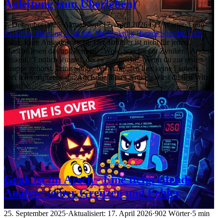
Anleitung zum Überleben)
2. Dezember 2025
·
Aktualisiert: 17. April 2026
·
611 Wörter
·
3 min
KI-Kritik
Meinung
KI-Kritik
Medienkritik
Humor
Sprache
Tech
Okay, klare Ansage vorweg: Der Ton hier ist nicht für jeden.
Manche lesen das und denken: “Wow, was für ein Zyniker.” Andere
denken: “Endlich jemand, der es ausspricht.” Wenn du zur ersten
Gruppe gehörst, keine Sorge. Wir verkaufen hier keine Esoterik,
aber ich verspreche dir: Am Ende dieses Artikels wirst du den Witz
verstehen.
Grok ist im Arsch - Eine tiefgreifende
Analyse seiner Grenzen und Fehler
25. September 2025
·
Aktualisiert: 17. April 2026
·
902 Wörter
·
5 min