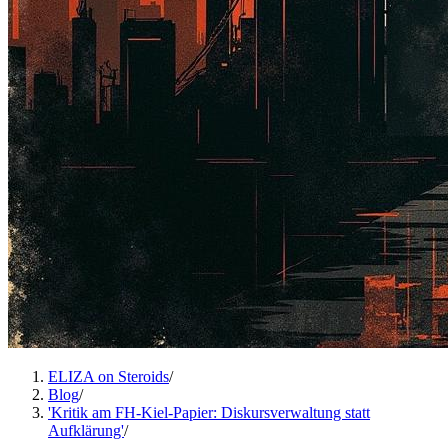
ELIZA on Steroids
/
Blog
/
'Kritik am FH-Kiel-Papier: Diskursverwaltung statt
Aufklärung'
/