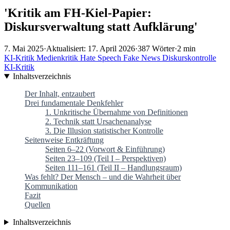
'Kritik am FH-Kiel-Papier:
Diskursverwaltung statt Aufklärung'
7. Mai 2025
·
Aktualisiert: 17. April 2026
·
387 Wörter
·
2 min
KI-Kritik
Medienkritik
Hate Speech
Fake News
Diskurskontrolle
KI-Kritik
Inhaltsverzeichnis
Der Inhalt, entzaubert
Drei fundamentale Denkfehler
1. Unkritische Übernahme von Definitionen
2. Technik statt Ursachenanalyse
3. Die Illusion statistischer Kontrolle
Seitenweise Entkräftung
Seiten 6–22 (Vorwort & Einführung)
Seiten 23–109 (Teil I – Perspektiven)
Seiten 111–161 (Teil II – Handlungsraum)
Was fehlt? Der Mensch – und die Wahrheit über
Kommunikation
Fazit
Quellen
Inhaltsverzeichnis