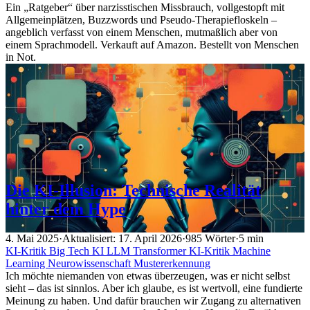
Ein „Ratgeber“ über narzisstischen Missbrauch, vollgestopft mit
Allgemeinplätzen, Buzzwords und Pseudo-Therapiefloskeln –
angeblich verfasst von einem Menschen, mutmaßlich aber von
einem Sprachmodell. Verkauft auf Amazon. Bestellt von Menschen
in Not.
Die KI-Illusion: Technische Realität
hinter dem Hype
4. Mai 2025
·
Aktualisiert: 17. April 2026
·
985 Wörter
·
5 min
KI-Kritik
Big Tech
KI
LLM
Transformer
KI-Kritik
Machine
Learning
Neurowissenschaft
Mustererkennung
Ich möchte niemanden von etwas überzeugen, was er nicht selbst
sieht – das ist sinnlos. Aber ich glaube, es ist wertvoll, eine fundierte
Meinung zu haben. Und dafür brauchen wir Zugang zu alternativen