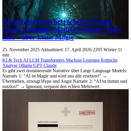
AI mal nüchtern betrachtet: Warum
Large Language Models brillante Tools
sind – aber keine Magie
25. November 2025
·
Aktualisiert: 17. April 2026
·
2205 Wörter
·
11
min
KI & Tech
AI
LLM
Transformers
Machine Learning
Kritische
Analyse
Ollama
GPT
Claude
Es gibt zwei dominierende Narrative über Large Language Models:
Narrativ 1: “AI ist Magie und wird uns alle ersetzen!” →
Übertrieben, erzeugt Hype und Angst Narrativ 2: “AI ist dumm und
nutzlos!” → Ignorant, verpasst den echten Mehrwert