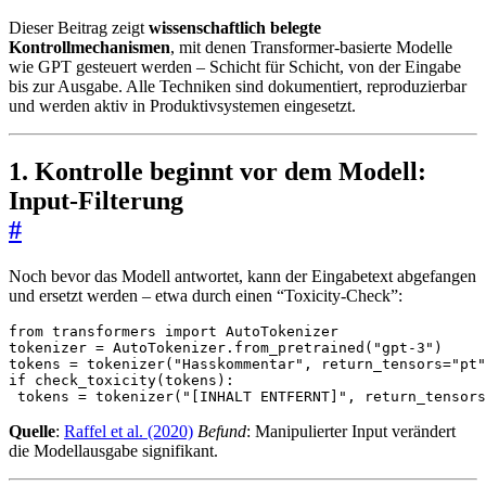
Dieser Beitrag zeigt
wissenschaftlich belegte
Kontrollmechanismen
, mit denen Transformer-basierte Modelle
wie GPT gesteuert werden – Schicht für Schicht, von der Eingabe
bis zur Ausgabe. Alle Techniken sind dokumentiert, reproduzierbar
und werden aktiv in Produktivsystemen eingesetzt.
1. Kontrolle beginnt vor dem Modell:
Input-Filterung
#
Noch bevor das Modell antwortet, kann der Eingabetext abgefangen
und ersetzt werden – etwa durch einen “Toxicity-Check”:
from
transformers
import
AutoTokenizer
tokenizer
=
AutoTokenizer
.
from_pretrained
(
"gpt-3"
)
tokens
=
tokenizer
(
"Hasskommentar"
,
return_tensors
=
"pt"
if
check_toxicity
(
tokens
):
tokens
=
tokenizer
(
"[INHALT ENTFERNT]"
,
return_tensors
Quelle
:
Raffel et al. (2020)
Befund
: Manipulierter Input verändert
die Modellausgabe signifikant.