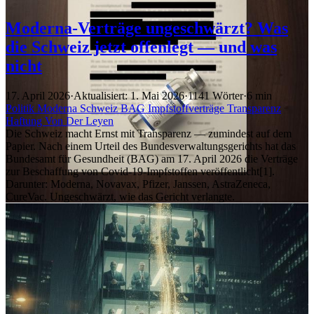
Moderna-Verträge ungeschwärzt? Was
die Schweiz jetzt offenlegt — und was
nicht
17. April 2026
·
Aktualisiert: 1. Mai 2026
·
1141 Wörter
·
6 min
Politik
Moderna
Schweiz
BAG
Impfstoffverträge
Transparenz
Haftung
Von Der Leyen
Die Schweiz macht Ernst mit Transparenz — zumindest auf dem
Papier. Nach einem Urteil des Bundesverwaltungsgerichts hat das
Bundesamt für Gesundheit (BAG) am 17. April 2026 die Verträge
zur Beschaffung von Covid-19-Impfstoffen veröffentlicht[1].
Darunter: Moderna, Novavax, Pfizer, Janssen, AstraZeneca,
CureVac. Ungeschwärzt, wie das Gericht verlangte.