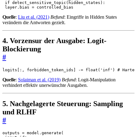
if
detect_sensitive_topic
(
hidden_states
):
layer
.
bias
=
controlled_bias
Quelle
:
Liu et al. (2021)
Befund
: Eingriffe in Hidden States
verändern die Antworten gezielt.
4. Vorzensur der Ausgabe: Logit-
Blockierung
#
logits
[:,
forbidden_token_ids
]
-=
float
(
'inf'
)
# Harte 
Quelle
:
Solaiman et al. (2019)
Befund
: Logit-Manipulation
verhindert effektiv unerwünschte Ausgaben.
5. Nachgelagerte Steuerung: Sampling
und RLHF
#
outputs
=
model
.
generate
(