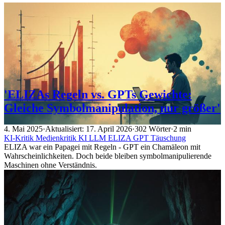
'ELIZAs Regeln vs. GPTs Gewichte:
Gleiche Symbolmanipulation, nur größer'
4. Mai 2025
·
Aktualisiert: 17. April 2026
·
302 Wörter
·
2 min
KI-Kritik
Medienkritik
KI
LLM
ELIZA
GPT
Täuschung
ELIZA war ein Papagei mit Regeln - GPT ein Chamäleon mit
Wahrscheinlichkeiten. Doch beide bleiben symbolmanipulierende
Maschinen ohne Verständnis.