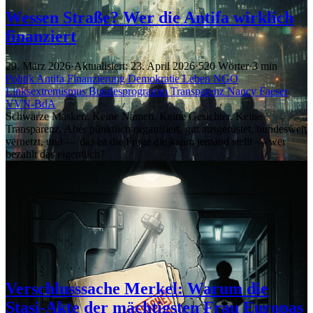
Wessen Straße? Wer die Antifa wirklich
finanziert
29. März 2026
·
Aktualisiert: 23. April 2026
·
520 Wörter
·
3 min
Politik
Antifa
Finanzierung
Demokratie Leben
NGO
Linksextremismus
Bundesprogramm
Transparenz
Nancy Faeser
VVN-BdA
Schwarze Masken. Keine Namen. Keine Gesichter. Keine
Transparenz. Aber pünktlich organisiert, gut ausgerüstet, bundesweit
vernetzt, und — das ist die Frage die kaum jemand stellt — wer
bezahlt das eigentlich?
Verschlusssache Merkel: Warum die
Stasi-Akte der mächtigsten Frau Europas