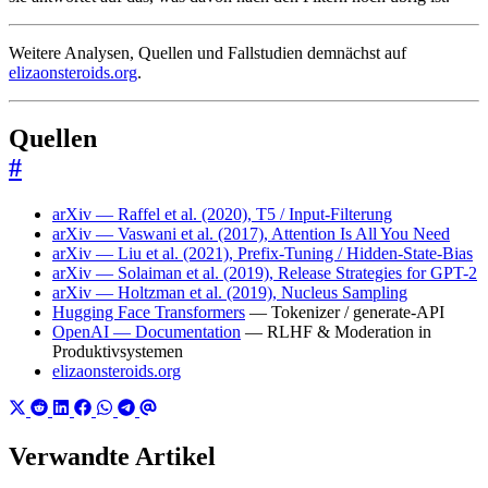
Weitere Analysen, Quellen und Fallstudien demnächst auf
elizaonsteroids.org
.
Quellen
#
arXiv — Raffel et al. (2020), T5 / Input-Filterung
arXiv — Vaswani et al. (2017), Attention Is All You Need
arXiv — Liu et al. (2021), Prefix-Tuning / Hidden-State-Bias
arXiv — Solaiman et al. (2019), Release Strategies for GPT-2
arXiv — Holtzman et al. (2019), Nucleus Sampling
Hugging Face Transformers
— Tokenizer / generate-API
OpenAI — Documentation
— RLHF & Moderation in
Produktivsystemen
elizaonsteroids.org
Verwandte Artikel