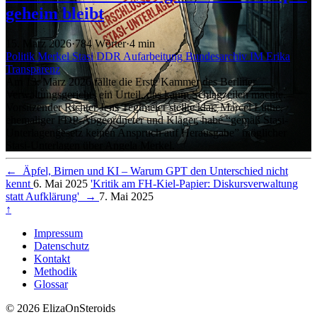
geheim bleibt
15. März 2026
·
784 Wörter
·
4 min
Politik
Merkel
Stasi
DDR
Aufarbeitung
Bundesarchiv
IM Erika
Transparenz
Am 13. März 2026 fällte die Erste Kammer des Berliner
Verwaltungsgerichts ein Urteil, das kaum Schlagzeilen machte.
Vorsitzender Richter Jens Tegtmeier stellte klar: Marcel Luthe,
ehemaliger FDP-Abgeordneter und Kläger, habe “gemäß Stasi-
Unterlagengesetz keinen Anspruch auf Herausgabe” möglicher
Stasi-Unterlagen über Angela Merkel.
←
Äpfel, Birnen und KI – Warum GPT den Unterschied nicht
kennt
6. Mai 2025
'Kritik am FH-Kiel-Papier: Diskursverwaltung
statt Aufklärung'
→
7. Mai 2025
↑
Impressum
Datenschutz
Kontakt
Methodik
Glossar
© 2026 ElizaOnSteroids