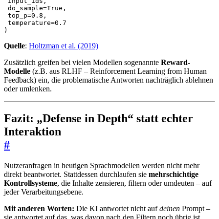
input_ids
,
do_sample
=
True
,
top_p
=
0.8
,
temperature
=
0.7
)
Quelle
:
Holtzman et al. (2019)
Zusätzlich greifen bei vielen Modellen sogenannte
Reward-
Modelle
(z.B. aus RLHF – Reinforcement Learning from Human
Feedback) ein, die problematische Antworten nachträglich ablehnen
oder umlenken.
Fazit: „Defense in Depth“ statt echter
Interaktion
#
Nutzeranfragen in heutigen Sprachmodellen werden nicht mehr
direkt beantwortet. Stattdessen durchlaufen sie
mehrschichtige
Kontrollsysteme
, die Inhalte zensieren, filtern oder umdeuten – auf
jeder Verarbeitungsebene.
Mit anderen Worten:
Die KI antwortet nicht auf
deinen
Prompt –
sie antwortet auf das, was davon nach den Filtern noch übrig ist.