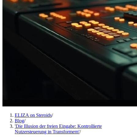
ELIZA on Steroids
/
Blog
/
'Die Illusion der freien Eingabe: Kontrollierte
Nutzersteuerung in Transformern'
/