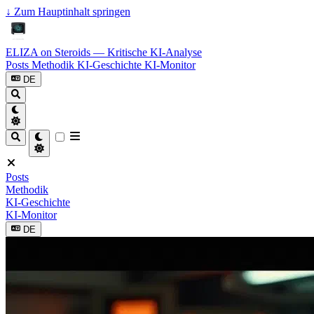
↓
Zum Hauptinhalt springen
ELIZA on Steroids — Kritische KI-Analyse
Posts
Methodik
KI-Geschichte
KI-Monitor
DE
Posts
Methodik
KI-Geschichte
KI-Monitor
DE