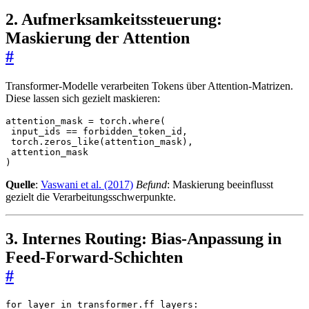
2. Aufmerksamkeitssteuerung:
Maskierung der Attention
#
Transformer-Modelle verarbeiten Tokens über Attention-Matrizen.
Diese lassen sich gezielt maskieren:
attention_mask
=
torch
.
where
(
input_ids
==
forbidden_token_id
,
torch
.
zeros_like
(
attention_mask
),
attention_mask
)
Quelle
:
Vaswani et al. (2017)
Befund
: Maskierung beeinflusst
gezielt die Verarbeitungsschwerpunkte.
3. Internes Routing: Bias-Anpassung in
Feed-Forward-Schichten
#
for
layer
in
transformer
.
ff_layers
: