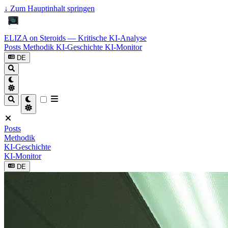
↓
Zum Hauptinhalt springen
ELIZA on Steroids — Kritische KI-Analyse
Posts
Methodik
KI-Geschichte
KI-Monitor
DE
Posts
Methodik
KI-Geschichte
KI-Monitor
DE