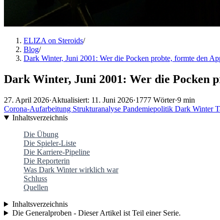
ELIZA on Steroids
/
Blog
/
Dark Winter, Juni 2001: Wer die Pocken probte, formte den Ap
Dark Winter, Juni 2001: Wer die Pocken p
27. April 2026
·
Aktualisiert: 11. Juni 2026
·
1777 Wörter
·
9 min
Corona-Aufarbeitung
Strukturanalyse
Pandemiepolitik
Dark Winter
T
Inhaltsverzeichnis
Die Übung
Die Spieler-Liste
Die Karriere-Pipeline
Die Reporterin
Was Dark Winter wirklich war
Schluss
Quellen
Inhaltsverzeichnis
Die Generalproben - Dieser Artikel ist Teil einer Serie.