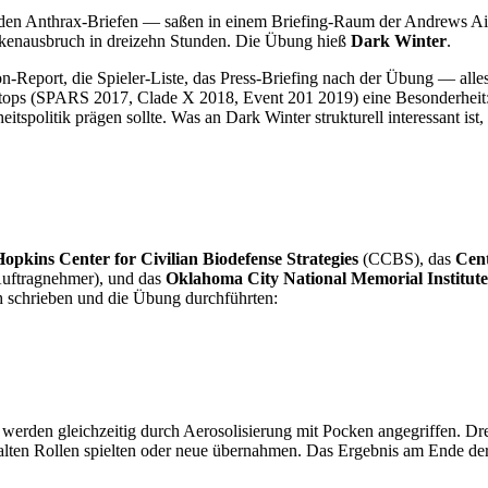
 den Anthrax-Briefen — saßen in einem Briefing-Raum der Andrews Ai
ckenausbruch in dreizehn Stunden. Die Übung hieß
Dark Winter
.
Report, die Spieler-Liste, das Press-Briefing nach der Übung — alles
tops (SPARS 2017, Clade X 2018, Event 201 2019) eine Besonderheit: 
spolitik prägen sollte. Was an Dark Winter strukturell interessant ist, 
opkins Center for Civilian Biodefense Strategies
(CCBS), das
Cent
Auftragnehmer), und das
Oklahoma City National Memorial Institute 
 schrieben und die Übung durchführten:
 werden gleichzeitig durch Aerosolisierung mit Pocken angegriffen. Dr
 alten Rollen spielten oder neue übernahmen. Das Ergebnis am Ende de