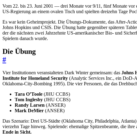
Vom 22. bis 23. Juni 2001 — drei Monate vor 9/11, fünf Monate vor
US-Regierung an einem ovalen Tisch und spielten dreizehn Tage Po
Es war kein Geheimprojekt. Die Übungs-Dokumente, das After-Action-
Johns Hopkins und CSIS. Die Übung hatte gegenüber späteren Table
der die nächsten zwei Jahrzehnte US-amerikanischer Bio- und Sicherheit
Spielern danach wurde.
Die Übung
#
Vier Institutionen veranstalteten Dark Winter gemeinsam: das
Johns H
Institute for Homeland Security
(Analytic Services Inc., ein DoD-
Oklahoma-City-Bombing 1995). Die vier Personen, die das Drehbuch
Tara O’Toole
(JHU CCBS)
Tom Inglesby
(JHU CCBS)
Randy Larsen
(ANSER)
Mark DeMier
(ANSER)
Das Szenario: Drei US-Städte (Oklahoma City, Philadelphia, Atlanta)
vierzehn Tage hinweg. Spielende: ehemalige Spitzenbeamte, die ihre
Ende in Sicht.